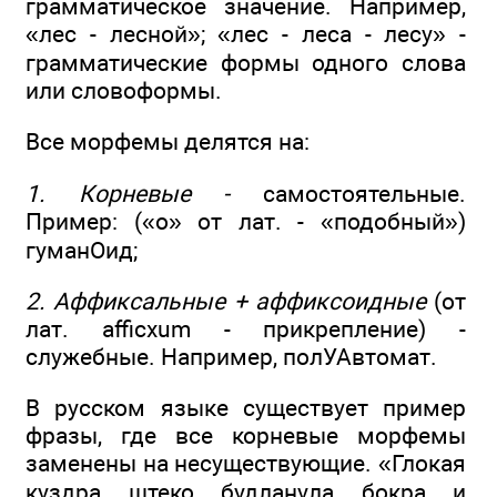
грамматическое значение. Например,
«лес - лесной»; «лес - леса - лесу» -
грамматические формы одного слова
или словоформы.
Все морфемы делятся на:
1. Корневые -
самостоятельные.
Пример: («о» от лат. - «подобный»)
гуманОид;
2. Аффиксальные + аффиксоидные
(от
лат. afficxum - прикрепление) -
служебные. Например, полУАвтомат.
В русском языке существует пример
фразы, где все корневые морфемы
заменены на несуществующие. «Глокая
куздра штеко будланула бокра и