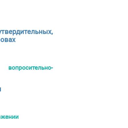
твердительных,
ловах
вопросительно-
и
ожении