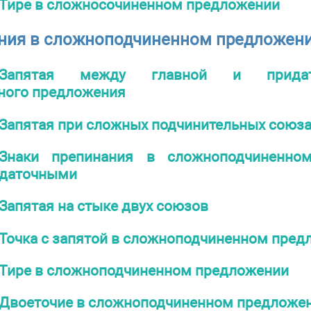
Тире в сложносочиненном предложении
ания в сложноподчиненном предложен
Запятая между главной и придат
ного предложения
Запятая при сложных подчинительных союза
Знаки препинания в сложноподчиненно
идаточными
Запятая на стыке двух союзов
Точка с запятой в сложноподчиненном пред
Тире в сложноподчиненном предложении
Двоеточие в сложноподчиненном предложе