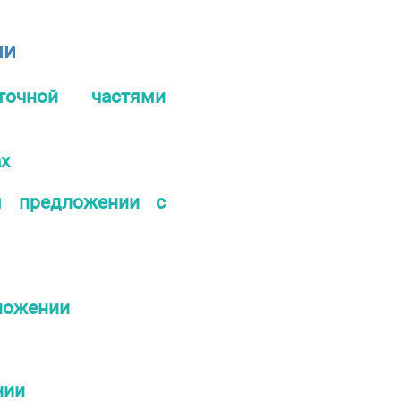
ии
очной частями
х
м предложении с
ложении
нии