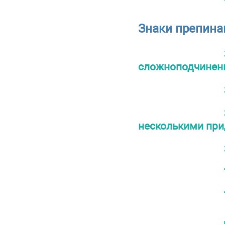
Знаки препин
сложноподчинен
несколькими пр