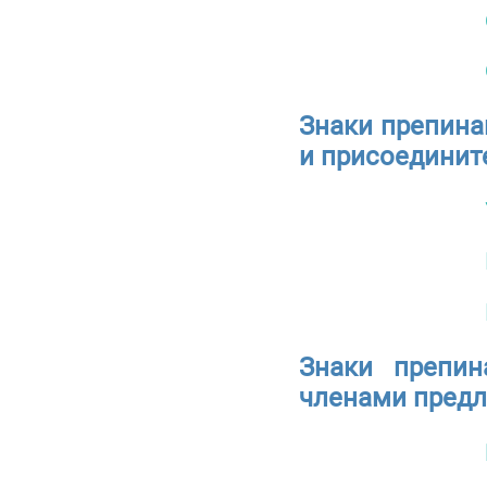
Знаки препина
и присоедини
Знаки препин
членами пред