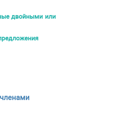
ные двойными или
 предложения
 членами