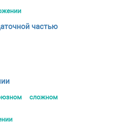
ложении
даточной частью
нии
оюзном сложном
ении