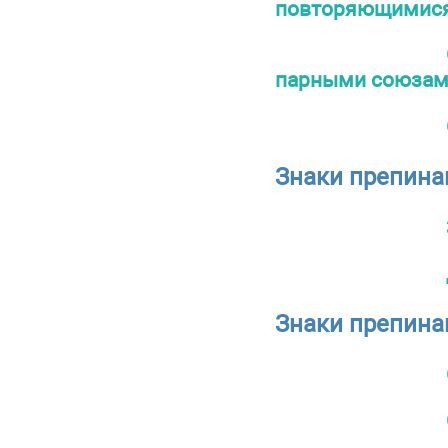
повторяющимис
парными союза
Знаки препина
Знаки препина