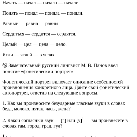
Начать — начал — начала — начали.
Понять — понял — поняла — поняли.
Равный — равна — равны.
Сердиться — сердится — сердятся.
Целый — цел — цела — цело.
Ясли — яслей — в яслях.
⑲ Замечательный русский лингвист М. В. Панов ввел
понятие «фонетический портрет».
Фонетический портрет включает описание особенностей
произношения конкретного лица. Дайте свой фонетический
автопортрет, ответив на следующие вопросы.
1. Как вы произносите безударные гласные звуки в словах
беда, молоко, пятак, часы, жена?
1
2. Какой согласный звук — [г] или [у]
— вы произнесете в
словах гам, город, град, гул?
1