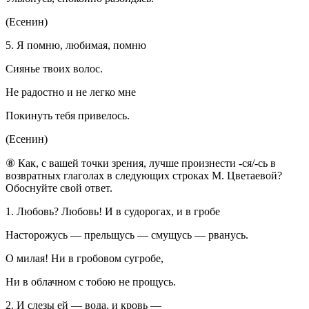
(Есенин)
5. Я помню, любимая, помню
Сиянье твоих волос.
Не радостно и не легко мне
Покинуть тебя привелось.
(Есенин)
⑧ Как, с вашей точки зрения, лучше произнести -ся/-сь в
возвратных глаголах в следующих строках М. Цветаевой?
Обоснуйте свой ответ.
1. Любовь? Любовь! И в судорогах, и в гробе
Насторожусь — прельщусь — смущусь — рванусь.
О милая! Ни в гробовом сугробе,
Ни в облачном с тобою не прощусь.
2. И слезы ей — вода, и кровь —