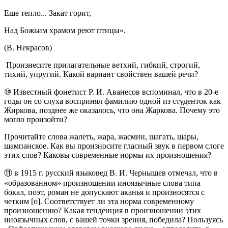
Еще тепло... Закат горит,
Над Божьим храмом реют птицы».
(В. Некрасов)
Произнесите прилагательные ветхий, гибкий, строгий,
тихий, упругий. Какой вариант свойствен вашей речи?
⑩ Известный фонетист Р. И. Аванесов вспоминал, что в 20-е
годы он со слуха воспринял фамилию одной из студенток как
Жиркова, позднее же оказалось, что она Жаркова. Почему это
могло произойти?
Прочитайте слова жалеть, жара, жасмин, шагать, шары,
шампанское. Как вы произносите гласный звук в первом слоге
этих слов? Каковы современные нормы их произношения?
⑪ в 1915 г. русский языковед В. И. Чернышев отмечал, что в
«образованном» произношении иноязычные слова типа
бокал, поэт, роман не допускают аканья и произносятся с
четким [о]. Соответствует ли эта норма современному
произношению? Какая тенденция в произношении этих
иноязычных слов, с вашей точки зрения, победила? Пользуясь