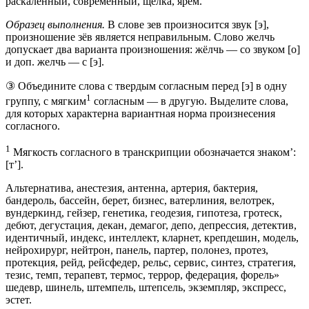
раскаленный, современный, щелка, ярем.
Образец выполнения.
В слове зев произносится звук [э],
произношение зёв является неправильным. Слово желчь
допускает два варианта произношения: жёлчь — со звуком [о]
и доп. желчь — с [э].
③ Объедините слова с твердым согласным перед [э] в одну
1
группу, с мягким
согласным — в другую. Выделите слова,
для которых характерна вариантная норма произнесения
согласного.
1
Мягкость согласного в транскрипции обозначается знаком’:
[т’].
Альтернатива, анестезия, антенна, артерия, бактерия,
бандероль, бассейн, берет, бизнес, ватерлиния, велотрек,
вундеркинд, гейзер, генетика, геодезия, гипотеза, гротеск,
дебют, дегустация, декан, демагог, депо, депрессия, детектив,
идентичный, индекс, интеллект, кларнет, крепдешин, модель,
нейрохирург, нейтрон, панель, партер, полонез, протез,
протекция, рейд, рейсфедер, рельс, сервис, синтез, стратегия,
тезис, темп, терапевт, термос, террор, федерация, форель»
шедевр, шинель, штемпель, штепсель, экземпляр, экспресс,
эстет.