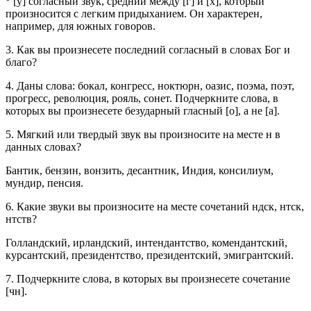
[у] согласный звук, средний между [г] и [х], который
произносится с легким придыханием. Он характерен,
например, для южных говоров.
3. Как вы произнесете последний согласный в словах Бог и
благо?
4. Даны слова: бокал, конгресс, ноктюрн, оазис, поэма, поэт,
прогресс, революция, рояль, сонет. Подчеркните слова, в
которых вы произнесете безударный гласный [о], а не [а].
5. Мягкий или твердый звук вы произносите на месте н в
данных словах?
Бантик, бензин, вонзить, десантник, Индия, консилиум,
мундир, пенсия.
6. Какие звуки вы произносите на месте сочетаний ндск, нтск,
нтств?
Голландский, ирландский, интендантство, комендантский,
курсантский, президентство, президентский, эмигрантский.
7. Подчеркните слова, в которых вы произнесете сочетание
[чн].