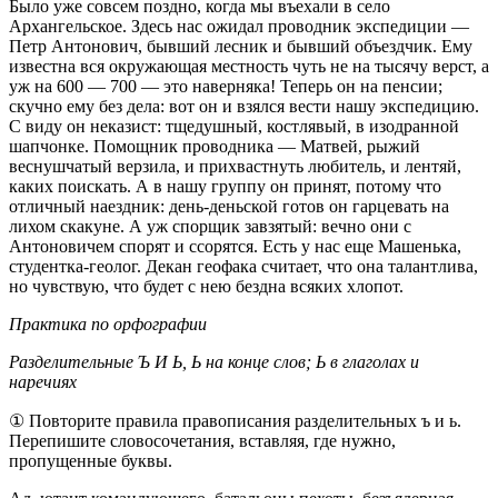
Было уже совсем поздно, когда мы въехали в село
Архангельское. Здесь нас ожидал проводник экспедиции —
Петр Антонович, бывший лесник и бывший объездчик. Ему
известна вся окружающая местность чуть не на тысячу верст, а
уж на 600 — 700 — это наверняка! Теперь он на пенсии;
скучно ему без дела: вот он и взялся вести нашу экспедицию.
С виду он неказист: тщедушный, костлявый, в изодранной
шапчонке. Помощник проводника — Матвей, рыжий
веснушчатый верзила, и прихвастнуть любитель, и лентяй,
каких поискать. А в нашу группу он принят, потому что
отличный наездник: день-деньской готов он гарцевать на
лихом скакуне. А уж спорщик завзятый: вечно они с
Антоновичем спорят и ссорятся. Есть у нас еще Машенька,
студентка-геолог. Декан геофака считает, что она талантлива,
но чувствую, что будет с нею бездна всяких хлопот.
Практика по орфографии
Разделительные Ъ И Ь, Ь на конце слов; Ь в глаголах и
наречиях
① Повторите правила правописания разделительных ъ и ь.
Перепишите словосочетания, вставляя, где нужно,
пропущенные буквы.