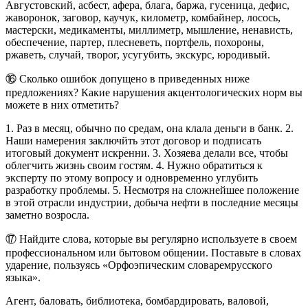
Августовский, асбест, афера, блага, баржа, гусеница, дефис,
жаворонок, заговор, каучук, километр, комбайнер, лосось,
мастерски, медикаменты, миллиметр, мышление, ненависть,
обеспечение, партер, плесневеть, портфель, похороны,
ржаветь, случай, творог, усугубить, экскурс, юродивый.
⑯ Сколько ошибок допущено в приведенных ниже
предложениях? Какие нарушения акцентологических норм вы
можете в них отметить?
1. Раз в месяц, обычно по средам, она клала деньги в банк. 2.
Наши намерения заключйть этот договор и подписать
итоговый документ искренни. 3. Хозяева делали все, чтобы
облегчить жизнь своим гостям. 4. Нужно обратиться к
эксперту по этому вопросу и одновременно углубить
разработку проблемы. 5. Несмотря на сложнейшее положение
в этой отрасли индустрии, добыча нефти в последние месяцы
заметно возросла.
⑰ Найдите слова, которые вы регулярно используете в своем
профессиональном или бытовом общении. Поставьте в словах
ударение, пользуясь «Орфоэпическим словаремрусского
языка».
Агент, баловать, библиотека, бомбардировать, валовой,