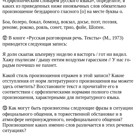
«Орфоэпическим словарем русского языка», определите, в
каких из приведенных ниже иноязычных слов обязательно
произношение безударного гласного [о] на месте буквы о.
Боа, болеро, бокал, бомонд, вокзал, досье, поэт, поэзия,
реноме, рококо, рояль, сонет, трио, фойе, Шопен.
⑫ В книге «Русская разговорная речь. Тексты» (М., 1973)
приводится следующая запись:
Я долн скаатак шъпервуу ниделю я васторгь / гот ни видил.
Хажу пъулисам / дышу ентим воздухъм гарасским // У нас го-
радъм поччишэ не пахнет.
Какой стиль произношения отражен в этой записи? Какие
отступления от норм литературного произношения вы можете
здесь отметить? Восстановите текст и прочитайте его в
соответствии с орфоэпическими нормами полного стиля
произношения, характерными для литературного языка.
⑬ Как могут быть произнесены следующие фразы в ситуации
официального общения, в торжественной обстановке и в
атмосфере непринужденного, неофициального общения?
Произношение каких именно слов различается в этих речевых
ситуациях?