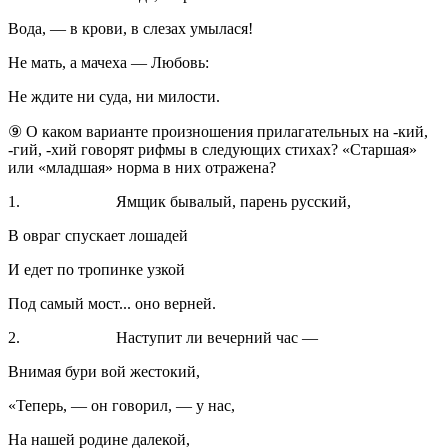
Вода, — в крови, в слезах умылася!
Не мать, а мачеха — Любовь:
Не ждите ни суда, ни милости.
⑨ О каком варианте произношения прилагательных на -кий,
-гий, -хий говорят рифмы в следующих стихах? «Старшая»
или «младшая» норма в них отражена?
1. Ямщик бывалый, парень русский,
В овраг спускает лошадей
И едет по тропинке узкой
Под самый мост... оно верней.
2. Наступит ли вечерний час —
Внимая бури вой жестокий,
«Теперь, — он говорил, — у нас,
На нашей родине далекой,