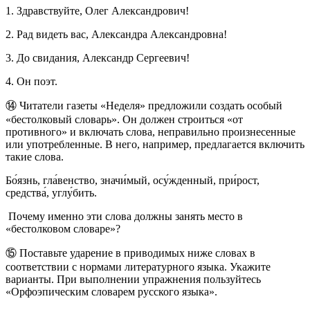
1. Здравствуйте, Олег Александрович!
2. Рад видеть вас, Александра Александровна!
3. До свидания, Александр Сергеевич!
4. Он поэт.
⑭ Читатели газеты «Неделя» предложили создать особый
«бестолковый словарь». Он должен строиться «от
противного» и включать слова, неправильно произнесенные
или употребленные. В него, например, предлагается включить
такие слова.
Бо́язнь, гла́венство, значи́мый, осу́жденный, при́рост,
средства́, углу́бить.
Почему именно эти слова должны занять место в
«бестолковом словаре»?
⑮ Поставьте ударение в приводимых ниже словах в
соответствии с нормами литературного языка. Укажите
варианты. При выполнении упражнения пользуйтесь
«Орфоэпическим словарем русского языка».