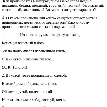
Как произносятся в литературном языке слова поздно,
праздник, бездна, звездный, грустный, честный, безучастный,
счастливый, хвастливый? Возможны ли здесь варианты?
⑦ О каком произношении -ся/сь- свидетельствуют рифмы
приводимых поэтических фрагментов? Какую норму
произношения можно считать современной?
1. Но к ночи, руками за гриву держась,
Конем увлекаемый к бою,
Уж по полю мчался израненный князь,
С закинутой навзничь главою...
(А. К. Толстой)
2. В густой траве пропадешь с головой.
В тихий дом войдешь, не стучась...
Обнимет рукой, оплетет косой
И, статная, скажет: «Здравствуй, князь.