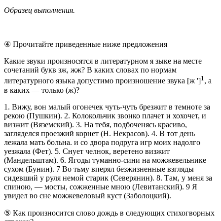
Образец выполнения.
④ Прочитайте приведенные ниже предложения
Какие звуки произносятся в литературном я зыке на месте
сочетаний букв зж, жж? В каких словах по нормам
1
литературного языка допустимо произношение звука [ж ']
, а
в каких — только (ж)?
1. Вижу, вон малый огонечек чуть-чуть брезжит в темноте за
рекою (Пушкин). 2. Колокольчик звонко плачет и хохочет, и
визжит (Вяземский). 3. На тебя, подбоченясь красиво,
загляделся проезжий корнет (Н. Некрасов). 4. В тот день
лежала мать больна. и со двора подруга игр моих надолго
уезжала (Фет). 5. Снует челнок, веретено визжит
(Мандельштам). 6. Ягоды туманно-сини на можжевельнике
сухом (Бунин). 7 Во тьму вперял безжизненные взгляды
сидевший у руля немой старик (Северянин). 8. Там, у меня за
спиною, — мосты, сожженные мною (Левитанский). 9 Я
увидел во сне можжевеловый куст (Заболоцкий).
⑤ Как произносится слово дождь в следующих стихогворных