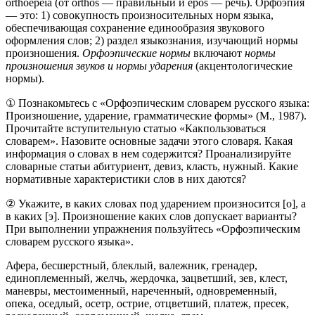
orthoepeia (от orthos — правильный и epos — речь). Орфоэпия
— это: 1) совокупность произносительных норм языка,
обеспечивающая сохранение единообразия звукового
оформления слов; 2) раздел языкознания, изучающий нормы
произношения.
Орфоэпические нормы
включают
нормы
произношения звуков и нормы ударения
(акцентологические
нормы).
① Познакомьтесь с «Орфоэпическим словарем русского языка:
Произношение, ударение, грамматические формы» (М., 1987).
Прочитайте вступительную статью «Какпользоваться
словарем». Назовите основные задачи этого словаря. Какая
информация о словах в нем содержится? Проанализируйте
словарные статьи абитуриент, девиз, класть, нужный. Какие
нормативные характеристики слов в них даются?
② Укажите, в каких словах под ударением произносится [о], а
в каких [э]. Произношение каких слов допускает варианты?
При выполнении упражнения пользуйтесь «Орфоэпическим
словарем русского языка».
Афера, бесшерстный, блеклый, валежник, гренадер,
единоплеменный, желчь, жердочка, зацветший, зев, клест,
маневры, местоименный, нареченный, одновременный,
опека, оседлый, осетр, острие, отцветший, платеж, пресек,