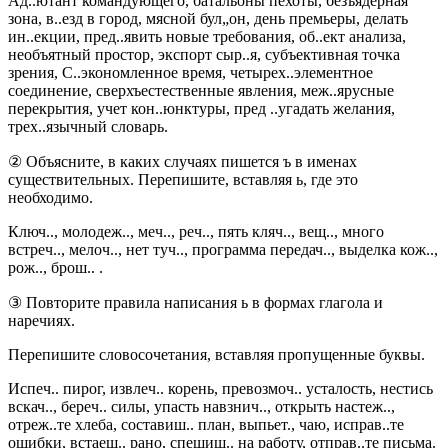
Ад..ютант командующего, батальоны пехоты, безъядерная
зона, в..езд в город, мясной бул„он, день премьеры, делать
ин..екции, пред..явить новые требования, об..ект анализа,
необъятный простор, экспорт сыр..я, субъективная точка
зрения, С..экономленное время, четырех..элементное
соединение, сверхъестественные явления, меж..ярусные
перекрытия, учет кон..юнктуры, пред ..угадать желания,
трех..язычный словарь.
② Объясните, в каких случаях пишется ъ в именах
существительных. Перепишите, вставляя ь, где это
необходимо.
Ключ.., молодеж.., меч.., реч.., пять кляч.., вещ.., много
встреч.., мелоч.., нет туч.., программа передач.., выделка кож..,
рож.., брош.. .
③ Повторите правила написания ь в формах глагола и
наречиях.
Перепишите словосочетания, вставляя пропущенные буквы.
Испеч.. пирог, извлеч.. корень, превозмоч.. усталость, нестись
вскач.., береч.. силы, упасть навзнич.., открыть настеж..,
отреж..те хлеба, составиш.. план, выпьет., чаю, исправ..те
ошибки, встаеш.. рано, спешиш.. на работу, отправ..те письма.