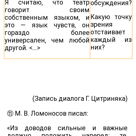
Я считаю, что театр
обсуждения?
говорит своим
Какую точку
собственным языком, и
зрения
это — язык чувств, он
отстаивает
гораздо более
каждый из
универсален, чем любой
них?
другой. <...>
(Запись диалога Г. Цитриняка)
⑪ М. В. Ломоносов писал:
«Из доводов сильные и важные
должно положить наперед; те,