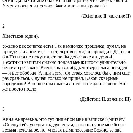
Осип. Да на что мне она? Не знаю я разве, что такое кровать?
У меня ноги; я и постою. Зачем мне ваша кровать?
(Действие II, явление II)
2
Хлестаков (один).
Ужасно как хочется есть! Так немножко прошелся, думал, не
пройдет ли аппетит, — нет, черт возьми, не проходит. Да, если
б в Пензе я не покутил, стало бы денег доехать домой.
Пехотный капитан сильно поддел меня: штосы удивительно,
бестия, срезывает. Всего каких-нибудь четверть часа посидел
— и все обобрал. А при всем том страх хотелось бы с ним еще
раз сразиться. Случай только не привел. Какой скверный
городишко! В овощенных лавках ничего не дают в долг. Это
же просто подло.
(Действие II, явление III)
3
Анна Андреевна. Что тут пишет он мне в записке? (Читает.)
«Спешу тебя уведомить, душенька, что состояние мое было
весьма печальное, но, уповая на милосердие Божие, за два