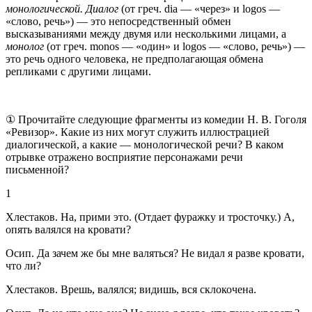
монологической. Диалог
(от греч. dia — «через» и logos —
«слово, речь») — это непосредственный обмен
высказываниями между двумя или несколькими лицами, а
монолог
(от греч. monos — «один» и logos — «слово, речь») —
это речь одного человека, не предполагающая обмена
репликами с другими лицами.
① Прочитайте следующие фрагменты из комедии Н. В. Гоголя
«Ревизор». Какие из них могут служить иллюстрацией
диалогической, а какие — монологической речи? В каком
отрывке отражено восприятие персонажами речи
письменной?
1
Хлестаков. На, прими это. (Отдает фуражку и тросточку.) А,
опять валялся на кровати?
Осип. Да зачем же бы мне валяться? Не видал я разве кровати,
что ли?
Хлестаков. Врешь, валялся; видишь, вся склокочена.