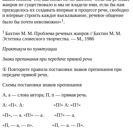
жанров не существовало и мы не владели ими, если бы нам
приходилось их создавать впервые в процессе речи, свободно
и впервые строить каждое высказывание, речевое общение
1
было бы почти невозможно»
.
1
Бахтин М. М. Проблема речевых жанров // Бахтин М. М.
Эстетика словесного творчества. — М., 1986
Практикум по пунктуации
Знаки препинания при передаче прямой речи
① Повторите правила постановки знаков препинания при
передаче прямой речи.
Схемы постановки знаков препинания
А, а — слова автора; П, п — прямая речь.
А: «П». А: «П!» А: «П?»
«П», — а. «П!» — а. «П?» — а.
«П, — а, — п». «П, — а. — П».