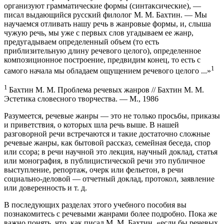
организуют грамматические формы (синтаксические), —
писал выдающийся русский филолог М. М. Бахтин. — Мы
научаемся отливать нашу речь в жанровые формы, и, слыша
чужую речь, мы уже с первых слов угадываем ее жанр,
предугадываем определенный объем (то есть
приблизительную длину речевого целого), определенное
композиционное построение, предвидим конец, то есть с
1
самого начала мы обладаем ощущением речевого целого ...»
1
Бахтин М. М. Проблема речевых жанров // Бахтин М. М.
Эстетика словесного творчества. — М., 1986
Разумеется, речевые жанры — это не только просьбы, приказы
и приветствия, о которых шла речь выше. В нашей
разговорной речи встречаются и такие достаточно сложные
речевые жанры, как бытовой рассказ, семейная беседа, спор
или ссора; в речи научной это лекция, научный доклад, статья
или монография, в публицистической речи это публичное
выступление, репортаж, очерк или фельетон, в речи
социально-деловой — отчетный доклад, протокол, заявление
или доверенность и т. д.
В последующих разделах этого учебного пособия вы
познакомитесь с речевыми жанрами более подробно. Пока же
важно понять, что, как писал М. М. Бахтин, «если бы речевых