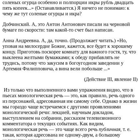
соленых огурца особенно и полпорции икры рубль двадцать
пять копеек...» (Останавливается.) Я ничего не понимаю: к
чему же тут соленые огурцы и икра?
Добчинский. А, это Антон Антонович писали на черновой
бумаге по скорости: там какой-то счет был написан.
Анна Андреевна. А, да, точно. (Продолжает читать.) «Но,
уповая на милосердие Божие, кажется, все будет к хорошему
концу. Приготовь поскорее комнату для важного гостя, ту, что
выклеена желтыми бумажками; к обеду прибавлять не
трудись, потому что закусим в богоугодном заведении у
Артемия Филипповича, а вина вели побольше ...»
(Действие III, явление II)
Из только что выполненного вами упражнения видно, что в
пьесах монологическая речь — это, как правило, речь одного
из персонажей, адресованная им самому себе. Однако в жизни
мы гораздо чаще встречаемся с другими проявлениями
монологической речи: лекцией, научным докладом,
выступлением на собрании, рассказом телевизионного
комментатора о текущих событиях. Как видим,
монологическая речь — это чаще всего речь
публичная,
т. е.
такая, которая адресована не одному-двум, а большому