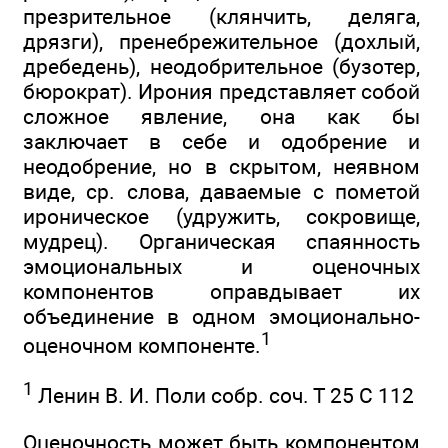
презрительное (клянчить, деляга,
дрязги), пренебрежительное (дохлый,
дребедень), неодобрительное (бузотер,
бюрократ). Ирония представляет собой
сложное явление, она как бы
заключает в себе и одобрение и
неодобрение, но в скрытом, неявном
виде, ср. слова, даваемые с пометой
ироническое (удружить, сокровище,
мудрец). Органическая спаянность
эмоциональных и оценочных
компонентов оправдывает их
объединение в одном эмоционально-
1
оценочном компоненте.
1
Ленин В. И. Поли собр. соч. Т 25 С 112
Оценочность может быть компонентом