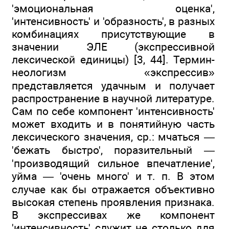
'эмоциональная оценка',
'интенсивность' и 'образность', в разных
комбинациях присутствующие в
значении ЭЛЕ (экспрессивной
лексической единицы) [3, 44]. Термин-
неологизм «экспрессив»
представляется удачным и получает
распространение в научной литературе.
Сам по себе компонент 'интенсивность'
может входить и в понятийную часть
лексического значения, ср.: мчаться —
'бежать быстро', поразительный —
'производящий сильное впечатление',
уйма — 'очень много' и т. п. В этом
случае как бы отражается объективно
высокая степень проявления признака.
В экспрессивах же компонент
'интенсивность' служит не столько для