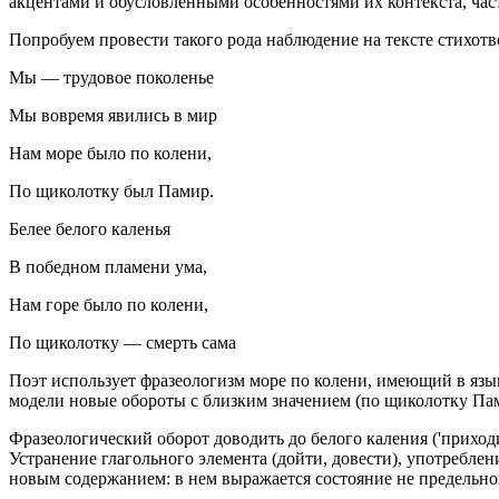
акцентами и обусловленными особенностями их контекста, част
Попробуем провести такого рода наблюдение на тексте стихотв
Мы — трудовое поколенье
Мы вовремя явились в мир
Нам море было по колени,
По щиколотку был Памир.
Белее белого каленья
В победном пламени ума,
Нам горе было по колени,
По щиколотку — смерть сама
Поэт использует фразеологизм море по колени, имеющий в языке
модели новые обороты с близким значением (по щиколотку Памир
Фразеологический оборот доводить до белого каления ('приход
Устранение глагольного элемента (дойти, довести), употребле
новым содержанием: в нем выражается состояние не предельног