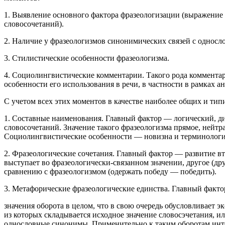
1. Выявление основного фактора фразеологизации (выражение 
словосочетаний).
2. Наличие у фразеологизмов синонимических связей с однос
3. Стилистические особенности фразеологизма.
4. Социолингвистические комментарии. Такого рода комментар
особенности его использования в речи, в частности в рамках а
С учетом всех этих моментов в качестве наиболее общих и ти
1. Составные наименования. Главный фактор — логический, д
словосочетаний. Значение такого фразеологизма прямое, нейтр
Социолингвистические особенности — новизна и терминологи
2. Фразеологические сочетания. Главный фактор — развитие 
выступает во фразеологически-связанном значении, другое (д
сравнению с фразеологизмом (одержать победу — победить).
3. Метафорические фразеологические единства. Главный факто
значения оборота в целом, что в свою очередь обусловливает
из которых складывается исходное значение словосэчетания, и
однословные синонимы. Применительно к таким оборотам интер