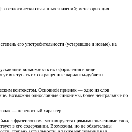
фразеологически связанных значений; метафоризация
степень его употребительности (устаревшие и новые), на
пускающий возможность их оформления в виде
могут выступать их сокращенные варианты-дублеты.
еским контекстом. Основной признак — одно из слов
ачение. Возможны однословные синонимы, более нейтральные по
ризнак — переносный характер
. Смысл фразеологизма мотивируется прямыми значениями слов,
ствует в его содержании. Возможны, но не обязательны
сти, степень актуальности, а также наблюдения над