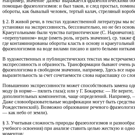
Например, значение 'далеко' выражается фразеологическими обор
помощью фразеологизмов: и был таков, и след простыл, поминай
обороты, как бывалый человек, тертый калач, стреляный вороб
§ 2. В живой речи, в текстах художественной литературы мы 
установки на экспрессивность, бессознательно, но не без осн
Краеугольными были чувства патриотические (С. Наровчатов); 
«перепутанном» виде (иметь роль, играть значение), ср. такж
где контаминированы обороты класть в основу и краеугольный
фразеологизмов на воде вилами писано и шито белыми ниткам
В художественных и публицистических текстах мы встречаемся
экспрессивность и образность. Трансформации бывают очень р
фразеологизма в свободном значении, например, Здесь все нар
выразительность за счет сочетаемости слова нараспашку со с
Повышению экспрессивности может способствовать замена одн
моду (в норме— пялить глаза); или у Г. Бокарева: — Не верите
дополнительных компонентов, чаще определений. Например, — У
Даже словообразовательные модификации могут быть средствами
Рождественский). Возможно образование речевого фразеологизм
— как небо от земли).
§ 3. Учитывая сложность природы фразеологизмов и разнообраз
учебного освоения) при анализе ставить целью жесткую и одн
моментов: