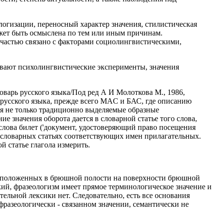
огизации, переносный характер значения, стилистическая
ожет быть осмыслена по тем или иным причинам.
 частью связано с факторами социолингвистическими,
зывают психолингвистические эксперименты, значения
варь русского языка/Под ред А И Молоткова М., 1986,
русского языка, прежде всего MAC и БАС, где описанию
ся не только традиционно выделяемые образные
 значения оборота дается в словарной статье того слова,
слова билет ('документ, удостоверяющий право посещения
 в словарных статьях соответствующих имен прилагательных.
й статье глагола измерить.
 расположенных в брюшной полости на поверхности брюшной
ий, фразеологизм имеет прямое терминологическое значение и
льной лексики нет. Следовательно, есть все основания
фразеологически - связанном значении, семантически не