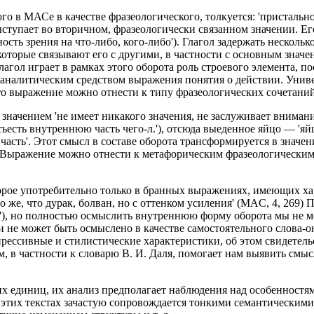
ого в МАСе в качестве фразеологического, толкуется: 'пристальн
выступает во вторичном, фразеологически связанном значении. Е
ость зрения на что-либо, кого-либо'). Глагол задержать несколь
, которые связывают его с другими, в частности с основным значен
Глагол играет в рамках этого оборота роль строевого элемента, 
я аналитическим средством выражения понятия о действии. Унив
это выражение можно отнести к типу фразеологических сочетаний
значением 'не имеет никакого значения, не заслуживает внимания
'съесть внутреннюю часть чего-л.'), отсюда выеденное яйцо — '
часть'. Этот смысл в составе оборота трансформируется в значе
'). Выражение можно отнести к метафорическим фразеологически
орое употребительно только в бранных выражениях, имеющих хар
то же, что дурак, болван, но с оттенком усиления' (MAC, 4, 269)
ка'), но полностью осмыслить внутреннюю форму оборота мы не м
и не может быть осмыслено в качестве самостоятельного слова-
рессивные и стилистические характеристики, об этом свидетель
в частности к словарю В. И. Даля, помогает нам выявить смысл 
 единиц, их анализ предполагает наблюдения над особенностями
в этих текстах зачастую сопровождается тонкими семантически