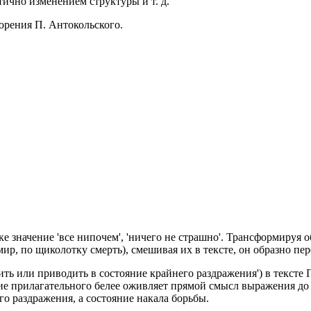
ично изменением структуры и т. д.
орения П. Антокольского.
 значение 'все нипочем', 'ничего не страшно'. Трансформируя об
, по щиколотку смерть), смешивая их в тексте, он образно пере
ить или приводить в состояние крайнего раздражения') в тексте
ние прилагательного белее оживляет прямой смысл выражения до
о раздражения, а состояние накала борьбы.