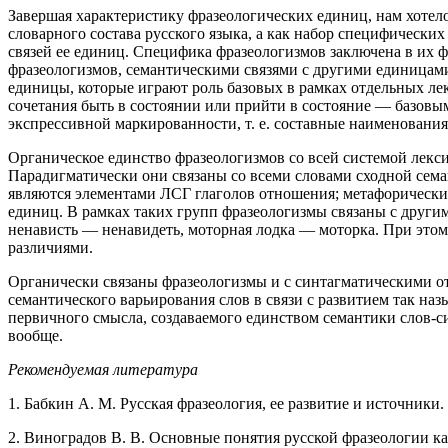
Завершая характеристику фразеологических единиц, нам хотело
словарного состава русского языка, а как набор специфически
связей ее единиц. Специфика фразеологизмов заключена в их ф
фразеологизмов, семантическими связями с другими единицами
единицы, которые играют роль базовых в рамках отдельных лек
сочетания быть в состоянии или прийти в состояние — базовы
экспрессивной маркированности, т. е. составные наименования
Органическое единство фразеологизмов со всей системой лекси
Парадигматически они связаны со всеми словами сходной сема
являются элементами ЛСГ глаголов отношения; метафорические
единиц. В рамках таких групп фразеологизмы связаны с други
ненависть — ненавидеть, моторная лодка — моторка. При это
различиями.
Органически связаны фразеологизмы и с синтагматическими от
семантического варьирования слов в связи с развитием так на
первичного смысла, создаваемого единством семантики слов-с
вообще.
Рекомендуемая литература
1. Бабкин А. М. Русская фразеология, ее развитие и источники. 
2. Виноградов В. В. Основные понятия русской фразеологии ка