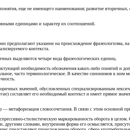
понятия, еще не имеющего наименования; развитие вторичных, 
ловными единицами и характер их соотношений.
ии предполагают указание на происхождение фразеологизма, на 
нализируемого контекста.
пичных выделяются четыре вида фразеологических единиц.
иктующий необходимость обозначения каких-либо понятий и до
альное, часто терминологическое. В качестве синонимов к ним 
чность.
вторичных значений, обусловленных специализированным лексич
ругие) составляет его необходимый контекст и имеет прямое зн
р — метафоризация словосочетания. В связи с этим основной п
 экспрессивно-стилистическую маркированность оборота в целом
ли, другими словами, внутренняя форма его осмысляется, присут
ес представляют происхождение оборота, сфера употребительно