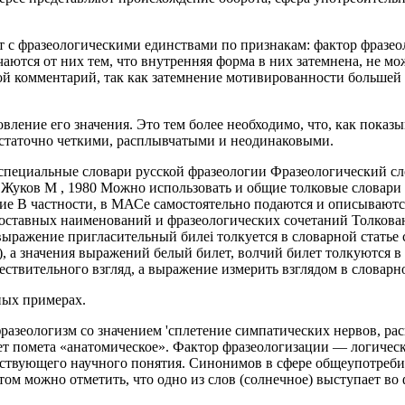
 с фразеологическими единствами по признакам: фактор фразеол
ются от них тем, что внутренняя форма в них затемнена, не м
ой комментарий, так как затемнение мотивированности большей
вление его значения. Это тем более необходимо, что, как пока
остаточно четкими, расплывчатыми и неодинаковыми.
пециальные словари русской фразеологии Фразеологический сло
Жуков М , 1980 Можно использовать и общие толковые словари 
ние В частности, в МАСе самостоятельно подаются и описывают
ставных наименований и фразеологических сочетаний Толкование
ыражение пригласительный билеi толкуется в словарной статье 
ы'), а значения выражений белый билет, волчий билет толкуются
ствительного взгляд, а выражение измерить взглядом в словарно
ных примерах.
 фразеологизм со значением 'сплетение симпатических нервов,
ет помета «анатомическое». Фактор фразеологизации — логическ
твующего научного понятия. Синонимов в сфере общеупотребите
м можно отметить, что одно из слов (солнечное) выступает во 