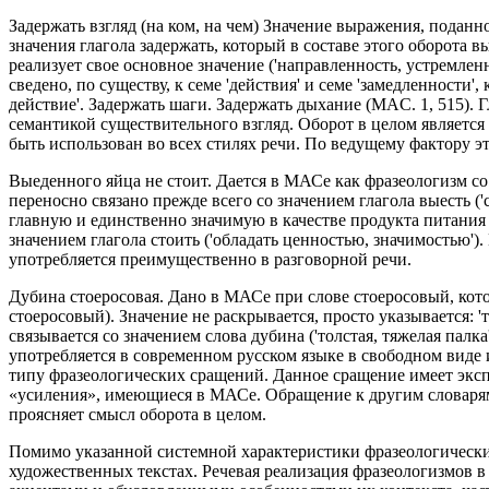
Задержать взгляд (на ком, на чем) Значение выражения, поданн
значения глагола задержать, который в составе этого оборота 
реализует свое основное значение ('направленность, устремленн
сведено, по существу, к семе 'действия' и семе 'замедленности'
действие'. Задержать шаги. Задержать дыхание (MAC. 1, 515). 
семантикой существительного взгляд. Оборот в целом являетс
быть использован во всех стилях речи. По ведущему фактору 
Выеденного яйца не стоит. Дается в МАСе как фразеологизм со 
переносно связано прежде всего со значением глагола выесть (
главную и единственно значимую в качестве продукта питания 
значением глагола стоить ('обладать ценностью, значимостью
употребляется преимущественно в разговорной речи.
Дубина стоеросовая. Дано в МАСе при слове стоеросовый, кот
стоеросовый). Значение не раскрывается, просто указывается: '
связывается со значением слова дубина ('толстая, тяжелая пал
употребляется в современном русском языке в свободном виде 
типу фразеологических сращений. Данное сращение имеет эксп
«усиления», имеющиеся в МАСе. Обращение к другим словарям, 
проясняет смысл оборота в целом.
Помимо указанной системной характеристики фразеологических
художественных текстах. Речевая реализация фразеологизмов 