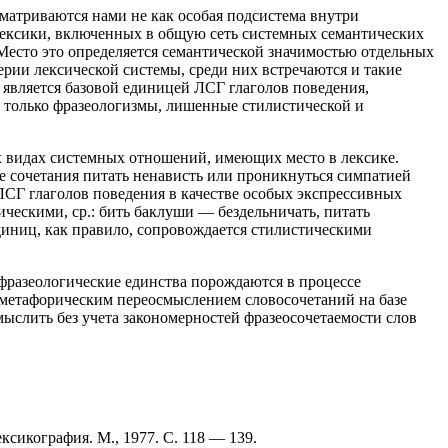
сматриваются нами не как особая подсистема внутри
 лексики, включенных в общую сеть системных семантических
 Место это определяется семантической значимостью отдельных
рии лексической системы, среди них встречаются и такие
 является базовой единицей ЛСГ глаголов поведения,
ь только фразеологизмы, лишенные стилистической и
ех видах системных отношений, имеющих место в лексике.
е сочетания питать ненависть или проникнуться симпатией
ЛСГ глаголов поведения в качестве особых экспрессивных
ческими, ср.: бить баклуши — бездельничать, питать
иниц, как правило, сопровождается стилистическими
 фразеологические единства порождаются в процессе
с метафорическим переосмыслением словосочетаний на базе
ыслить без учета закономерностей фразеосочетаемости слов
сикография. М., 1977. С. 118 — 139.