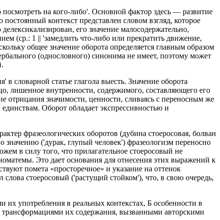
о посмотреть на кого-либо'. Основной фактор здесь — развитие
го постоянный контекст представлен словом взгляд, которое
ко делексикализирован, его значение малосодержательно,
ием (ср.: 1 || 'замедлить что-либо или прекратить движение,
поскольку общее значение оборота определяется главным образом
ербального (однословного) синонима не имеет, поэтому может
.
' в словарной статье глагола выесть. Значение оборота
яйцо, лишенное внутренности, содержимого, составляющего его
ние отрицания значимости, ценности, сливаясь с переносным же
м единствам. Оборот обладает экспрессивностью и
актер фразеологических оборотов (дубина стоеросовая, болван
 По значению ('дурак, глупый человек') фразеологизм переносно
ожем в силу того, что прилагательное стоеросовый не
ономатемы. Это дает основания для отнесения этих выражений к
ствуют помета «просторечное» и указание на оттенок
слова стоеросовый ('растущий стойком'), что, в свою очередь,
 их употребления в реальных контекстах, Б особенности в
ми трансформациями их содержания, вызванными авторскими