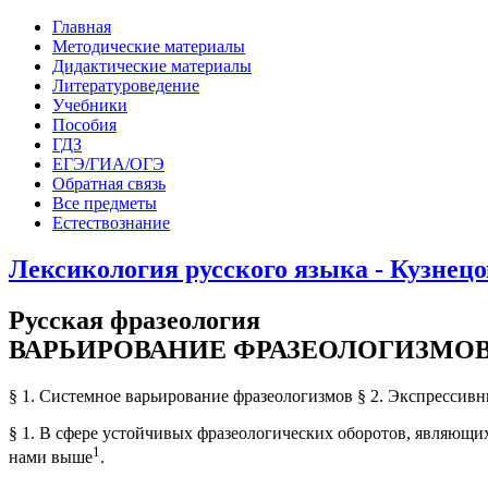
Главная
Методические материалы
Дидактические материалы
Литературоведение
Учебники
Пособия
ГДЗ
ЕГЭ/ГИА/ОГЭ
Обратная связь
Все предметы
Естествознание
Лексикология русского языка - Кузнецов
Русская фразеология
ВАРЬИРОВАНИЕ ФРАЗЕОЛОГИЗМОВ
§ 1. Системное варьирование фразеологизмов § 2. Экспрессивн
§ 1. В сфере устойчивых фразеологических оборотов, являющ
1
нами выше
.