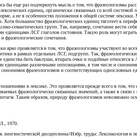
сь бы еще раз подчеркнуть мысль о том, что фразеологизмы рас
х лексических единиц, органически связанных со всей системой
орме, а не в особенностях положения в общей системе лексики.
. Хотя большинство фразеологических единиц тяготеет к перифе
сико-семантических групп. Так, например, сочетание вести себя
ми единицами ЛСГ глаголов состояния. Такую роль могут играт
 и фразеологические сочетания.
ки ярко проявляется в том, что фразеологизмы участвуют во вс
нтики в рамках отдельных ЛСГ, подгрупп. Так, фразеологически
 единства бить баклуши, втирать очки и подобные относятся к 
ми единицами различными оппозициями, в том числе и синоними
м синонимия фразеологизмов и соответствующих однословных ед
ношениями в лексике. Это проявляется прежде всего в том, что
зываемых фразеологически связанных значений, а также в связи 
интагм. Таким образом, природу фразеологизмов невозможно осм
Л., 1970.
к лингвистической дисциплины//Избр. труды: Лексикология и лек