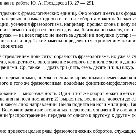
дан в работе Ю. А. Гвоздарева [3, 27 — 29].
отдельных фразеологических единиц. Оно может иметь как форм
о- первых, в рамках одного и того же оборота может наблюдать
ции, усечения фразеологизма, например, прошел огонь и воду (
го из элементов фразеологизма другим, близким по смыслу, но
парусах — на всех парах; не иметь за душой ни полушки (устар.) 
 не стоит и под. Такие замены определяются стремлением оживит
непонятных.
е стремлением повысить" образность фразеологизма, но уже за с
тив, конкретное слово, значение которого не вполне ясно в данн
иями. Ср. также — драть три (пять, семь, десять и т. д.) шкур.
 с переменными, но узко специализированными элементами конте
ного и того же фразеологизма, подобные фонетико-морфологичес
рование — многозначность. Один и тот же оборот может иметь н
два дня на ноеи поставит); 2) 'вырастить, воспитать, довести до
ть в каком-либо направлении' (Была поднята на ноги милиция). Т
м. Возможно развитие вторичных, переносных значений у состав
нии 'распространение, передача от одного к другому, к другим (
но привести целые ряды фразеологических оборотов, служащих 