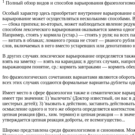
1
Полный обзор видов и способов варьирования фразеологизмов 
Особый характер здесь приобретает внутреннее варьирование 
варьирование может осуществляться несколькими способами. В
— сбока припека; во-вторых, может наблюдаться явление редук
способом лексического варьирования оказывается замена одно
Например, стоять у кормила (устар.) — стоять у руля; на всех 
— витать в облаках; ломаного гроша не стоит — рваного рубля
слов, включаемых в него вместо устаревших или денотативно 
В других случаях лексическое варьирование определяется такж
взять на заметку — взять на карандаш; в других случаях, напро
выражающим понятие, ср.: кормить завтраками — кормить обещан
feo фразеологических сочетаниях вариантами являются обороты
всех этих случаях создаются формальные варианты-дублеты од
Имеет место в сфере фразеологии также и семантическое варьи
имеет три значения: 1) 'вылечить' (Доктор известный, он вас в 
шестерых детей); 3) 'вызвать к действию, заставить действова
осмысление одного и того же оборота определяется контексто
цепная реакция (физ., хим. термин) и цепная реакция — в значе
утверждается цепная реакция доброты, ее всемогущество...
Широко представлена среди фразеологизмов и синонимия. Мож