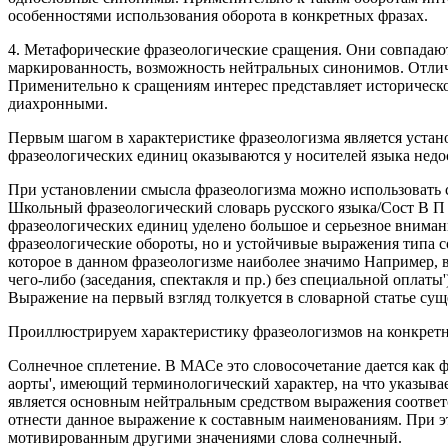
особенностями использования оборота в конкретных фразах.
4. Метафорические фразеологические сращения. Они совпадают
маркированность, возможность нейтральных синонимов. Отлича
Применительно к сращениям интерес представляет историческ
диахронными.
Первым шагом в характеристике фразеологизма является устано
фразеологических единиц оказываются у носителей языка нед
При установлении смысла фразеологизма можно использовать с
Школьный фразеологический словарь русского языка/Сост В П 
фразеологических единиц уделено большое и серьезное внима
фразеологические обороты, но и устойчивые выражения типа со
которое в данном фразеологизме наиболее значимо Например, в
чего-либо (заседания, спектакля и пр.) без специальной оплат
Выражение на первый взгляд толкуется в словарной статье суще
Проиллюстрируем характеристику фразеологизмов на конкрет
Солнечное сплетение. В МАСе это словосочетание дается как
аорты', имеющий терминологический характер, на что указыва
является основным нейтральным средством выражения соответс
отнести данное выражение к составным наименованиям. При это
мотивированным другими значениями слова солнечный.