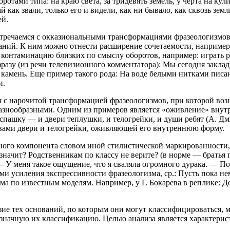
отами типа: на краю света, за тридевять земель, у черта на кул
 как звали, только его и видели, как ни бывало, как сквозь зем
ей.
встречаемся с окказиональными трансформациями фразеологизмов.
ований. К ним можно отнести расширение сочетаемости, наприме
контаминацию близких по смыслу оборотов, например: играть ро
е фразу (из речи телевизионного комментатора): Мы сегодня закл
 камень. Еще пример такого рода: На воде белыми нитками писа
и.
 с нарочитой трансформацией фразеологизмов, при которой воз
азнообразными. Одним из примеров является «оживление» внутр
аспашку — и двери теплушки, и телогрейки, и души ребят (А. Д
ловами двери и телогрейки, оживляющей его внутреннюю форму.
ого компонента словом иной стилистической маркированности, 
, значит? Родственникам по классу не верите? (в норме — братья
 меня такое ощущение, что я сваляла огромного дурака. — Похож
 усиления экспрессивности фразеологизма, ср.: Пусть пока нем
а по известным моделям. Например, у Г. Бокарева в реплике: До
ие тех оснований, по которым они могут классифицироваться, мы
означную их классификацию. Целью анализа является характерис