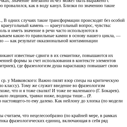
ичках; Значение 'внезапно исчез' может быть выражено с
лю провалился, как в воду канул. Близки по значению такие
, В одних случаях такие трансформации происходят без особой
р краеугольный камень — краеугольный вопрос, чувства:
ль и иметь значение в речи часто используются в
адываем какие-то правильные камни в основу нашего цикла, —
но — как результат окказиональной контаминации
никают известные сдвиги в их семантике, повышаются их
енней формы за счет использования в контексте элементов
митриев), где фразеологизм душа нараспашку повышает свою
ср. у Маяковского: Важно пялят взор спецы на критическую
 по классу). Тому же служит введение во фразеологизм
е, что и я тоже свалял! И тоже не маленького (Г. Бокарев).
ало людишек, травки ниже, водицы тише... (Р.
 настоящего-то ему далеко. Как нейлону до хлопка (по модели
 считаем, что нецелесообразно (по крайней мере, в рамках
тика фразеологических единиц, включающая в себя ряд