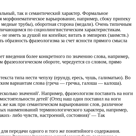
альный, так и семантический характер. Формальное
ся морфонематическое варьирование, например, сбоку припеку
и медные трубы), оборотная сторона (медали). Очень типичным
 отличающимся по социолингвистическим характеристикам.
— не иметь за душой ни копейки; витать в эмпиреях (заимств.)
ь образность фразеологизма за счет ясности прямого смысла
чет введения более конкретного по значению слова, например,
ом фразеологическом обороте, чередуется со словом, прямо
кста типа нести чепуху (ерунду, ересь, чушь, галиматью). Во
ким вариантам слова (греча — гречка, галоша — калоша).
есколько значений'. Например, фразеологизм поставить на ноги
 самостоятельности детей' (Отец наш один поставил на ноги
ак же как при семантическом варьировании слов, различное
ных наименований терминологического характера, например,
каких- либо чувств, настроений, состояния)’ — Так
для передачи одного и того же понятийного содержания.