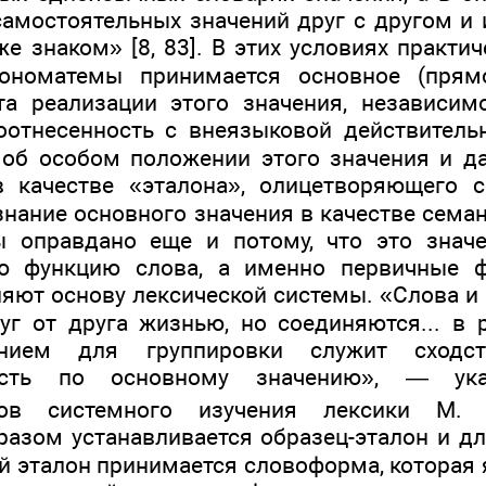
самостоятельных значений друг с другом и 
е знаком» [8, 83]. В этих условиях практи
-ономатемы принимается основное (прям
та реализации этого значения, независимо
оотнесенность с внеязыковой действитель
 об особом положении этого значения и д
в качестве «эталона», олицетворяющего с
нание основного значения в качестве семан
ы оправдано еще и потому, что это значе
ю функцию слова, а именно первичные 
ляют основу лексической системы. «Слова и
уг от друга жизнью, но соединяются... в 
анием для группировки служит сходс
ность по основному значению», — ук
ков системного изучения лексики М.
азом устанавливается образец-эталон и 
ой эталон принимается словоформа, которая