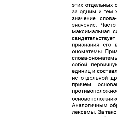
этих отдельных 
за одним и тем ж
значение слова
значение. Часто
максимальная с
свидетельствует
признания его 
ономатемы. Приз
слова-ономатем
собой первичну
единиц и состав
не отдельной др
причем основ
противополож
основоположни
Аналогичным обр
лексемы. За так