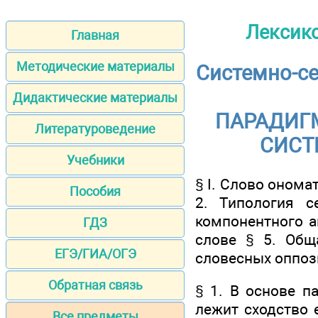
Лексико
Главная
Методические материалы
Системно-се
Дидактические материалы
ПАРАДИГ
Литературоведение
СИСТ
Учебники
§ I. Слово оном
Пособия
2. Типология 
компонентного а
ГДЗ
слове § 5. Общ
ЕГЭ/ГИА/ОГЭ
словесных оппоз
Обратная связь
§ 1. В основе п
лежит сходство 
Все предметы