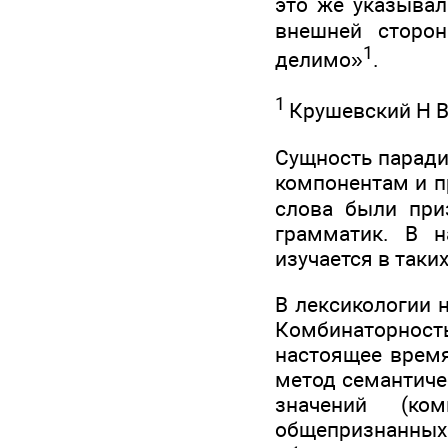
это же указывал
внешней сторон
1
делимо»
.
1
Крушевский Н В
Сущность паради
компонентам и п
слова были при
грамматик. В н
изучается в таки
В лексикологии н
Комбинаторность
настоящее время
метод семантиче
значений (ко
общепризнанны