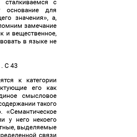
 сталкиваемся с
т основание для
го значения», а,
спомним замечание
ак и вещественное,
вовать в языке не
. С 43
ятся к категории
актующие его как
диное смысловое
 содержании такого
. «Семантическое
ии у него некоего
стные, выделяемые
пределенной связи