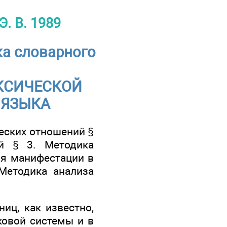
. В. 1989
ка словарного
КСИЧЕСКОЙ
 ЯЗЫКА
еских отношений §
й § 3. Методика
ия манифестации в
Методика анализа
иц, как известно,
ковой системы и в