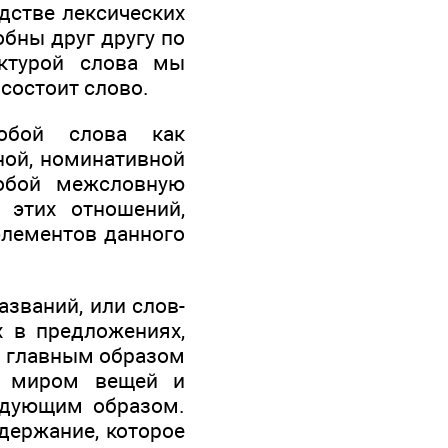
дстве лексических
обны друг другу по
ктурой слова мы
состоит слово.
обой слова как
ной, номинативной
собой межсловную
 этих отношений,
элементов данного
азваний, или слов-
х в предложениях,
я главным образом
 с миром вещей и
едующим образом.
держание, которое