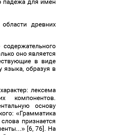
о падежа для имен
 области древних
е содержательного
олько оно является
ествующие в виде
у языка, образуя в
характер: лексема
х компонентов.
нтальную основу
кого: «Грамматика
е слова признается
ты...» [6, 76]. На