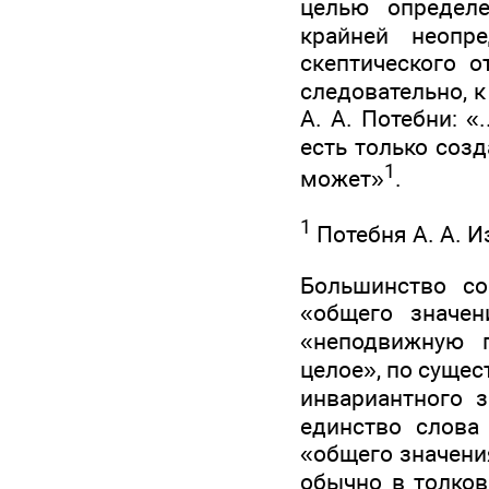
целью определ
крайней неопр
скептического 
следовательно, 
А. А. Потебни: «
есть только соз
1
может»
.
1
Потебня А. А. Из
Большинство со
«общего значен
«неподвижную 
целое», по сущес
инвариантного 
единство слова 
«общего значени
обычно в толков