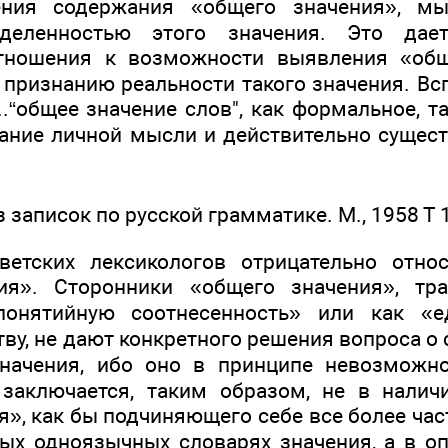
ения содержания «общего значения», мы
еделенностью этого значения. Это дае
отношения к возможности выявления «обще
к признанию реальности такого значения. В
...“общее значение слов", как формальное, т
дание личной мысли и действительно сущест
 записок по русской грамматике. М., 1958 Т 1
ветских лексикологов отрицательно относ
ия». Сторонники «общего значения», тр
понятийную соотнесенность» или как «е
тву, не дают конкретного решения вопроса о
значения, ибо оно в принципе невозможно
заключается, таким образом, не в налич
я», как бы подчиняющего себе все более ча
ых одноязычных словарях значения, а в о