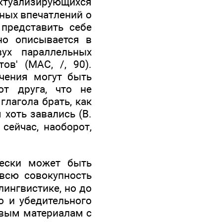
актуализирующихся
чных впечатлений о
представить себе
но описывается в
вух параллельных
ов' (MAC, /, 90).
чения могут быть
т друга, что не
глагола брать, как
 хоть завались (В.
сейчас, наоборот,
чески может быть
всю совокупность
лингвистике, но до
о и убедительного
овым материалам с