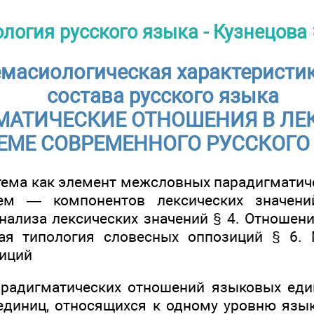
логия русского языка - Кузнецова Э
масиологическая характеристи
состава русского языка
МАТИЧЕСКИЕ ОТНОШЕНИЯ В ЛЕ
ЕМЕ СОВРЕМЕННОГО РУССКОГО
атема как элемент межсловных парадигматич
сем — компонентов лексических значени
нализа лексических значений § 4. Отношен
ая типология словесных оппозиций § 6. 
иций
арадигматических отношений языковых един
единиц, относящихся к одному уровню язы