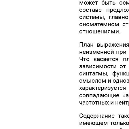
может быть осм
составе предло
системы, главн
ономатемном ст
отношениями.
План выражения
неизменной при 
Что касается п
зависимости от 
синтагмы, функ
смыслом и одноз
характеризуетс
совпадающие час
частотных и ней
Содержание тако
имеющем только 