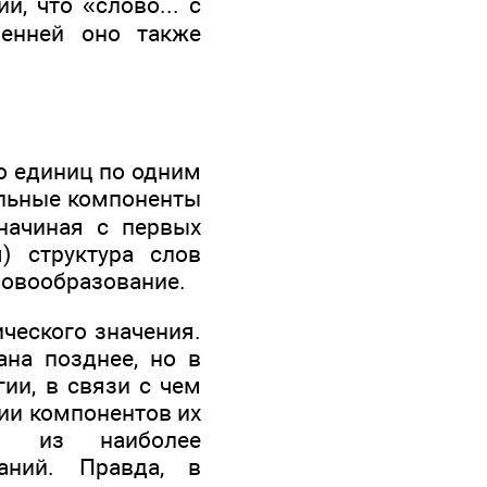
, что «слово... с
ренней оно также
о единиц по одним
альные компоненты
начиная с первых
) структура слов
ловообразование.
ического значения.
ана позднее, но в
ии, в связи с чем
ии компонентов их
им из наиболее
аний. Правда, в