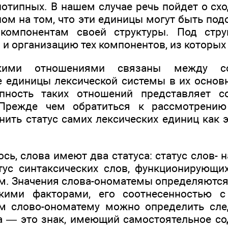
отипных. В нашем случае речь пойдет о схо
ом на том, что эти единицы могут быть под
компонентам своей структуры. Под стру
и организацию тех компонентов, из которых 
ескими отношениями связаны между с
 единицы лексической системы в их основ
пность таких отношений представляет 
 Прежде чем обратиться к рассмотрению
нить статус самих лексических единиц как 
сь, слова имеют два статуса: статус слов- н
тус синтаксических слов, функционирующи
агм. Значения слова-ономатемы определяютс
скими факторами, его соотнесенностью
ом слово-ономатему можно определить сл
 — это знак, имеющий самостоятельное со