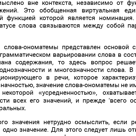
ыслено вне контекста, независимо от фу
жений. Это обобщенная виртуальная еди
ой функцией которой является номинация
атусе слова связываются между собой па
 слова-ономатемы представлен основой с
грамматическом варьировании слова в сос
лана содержания, то здесь вопрос решае
однозначности и многозначности слова. В 
ционирующего в речи, которое характериз
начностью, значение слова-ономатемы не им
я некоторой «усредненностью», охватыва
ти всех его значений, и прежде 'всего о
тральных.
го значения нетрудно осмыслить, если р
одно значение. Для этого следует лишь от