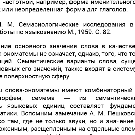
 частотной, например, форма именительног
 или неопределенная форма для глаголов.
 М. Семасиологические исследования в
боты по языкознанию М., 1959. С. 82.
ние основного значения слова в качеств
-ономатемы не означает, однако, того, что т
ицей. Семантические варианты слова, сущ
овных его значений, также входят в систем
е поверхностную сферу.
ы слова-ономатемы имеют комбинаторный 
орфем, семема — из семантически
ть языковых единиц составляет фундаме
атики. Вспомним замечание А. М. Пешковс
ко там, где не только звуки, но и значени
оженным, расщепленным на отдельные элемен