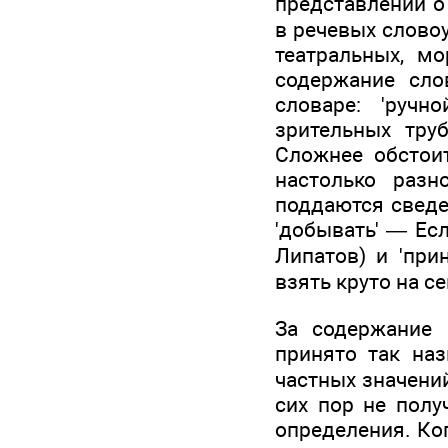
представлений о
в речевых слово
театральных, м
содержание сло
словаре: 'ручн
зрительных труб
Сложнее обстои
настолько раз
поддаются сведе
'добывать' — Есл
Липатов) и 'при
взять круто на се
За содержание 
принято так на
частных значений
сих пор не полу
определения. Ко