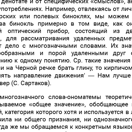
 денотате и от специфических «смыслов», 
употреблениях. Например, отвлекаясь от ли
орских или полевых биноклях, мы можем 
ва бинокль примерно в том виде, как о
ой оптический прибор, состоящий из д
, для рассматривания удаленных предмет
т дело с многозначными словами. Их зна
нообразными и порой удаленными друг о
нию к одному понятию. Ср. такие значения 
и на Черной речке брать глину, то кирпичом
нять направление движения' — Нам лучше 
вер (С. Сартаков).
многозначного слова-ономатемы теорети
зываемое «общее значение», обобщающее 
, категория которого хотя и используется в 
чила ни общего признания, ни однозначног
гда же мы обращаемся к конкретным язык