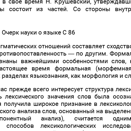
 в свое время Н. Крушевский, утверждавший
ы состоит из частей. Со стороны внут
 Очерк науки о языке С 86
гматических отношений составляет сходств
ротивопоставленность — по другим. Форм
знаны важнейшими особенностями слов, 
астоящее время формальная (морфемная
х разделах языкознания, как морфология и с
ас прежде всего интересует структура лекс
 лексического значения слов была осозн
 получила широкое признание в лексиколог
ского анализа слов, основанный на выделен
мпонентный анализ), считается одн
х способов лексикологических исследов