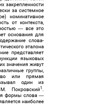
их закрепленности
чески за системное
ое) номинативное
сть от контекста,
ностью — все это
ает основания для
одержание слова-
тического эталона
ние представляет
функции языковых
 их значения живут
различные группы,
тво или прямая
азывал один из
1
 М. Покровский
.
для формы слова —
 является наиболее