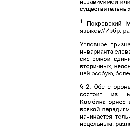
независимой или
существительных
1
Покровский М.
языков//Избр. ра
Условное призна
инварианта слова
системной един
вторичных, неосн
ней особую, боле
§ 2. Обе сторон
состоит из м
Комбинаторнос
всякой парадигм
начинается толь
нецельным, разл