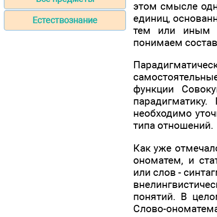
этом смысле одн
единиц, основанн
Естествознание
тем или иным 
понимаем состав 
Парадигматич
самостоятельные
функции Совоку
парадигматику.
необходимо уточ
типа отношений.
Как уже отмечало
ономатем, и ста
или слов - синт
внелингвистиче
понятий. В цел
Слово-ономатема