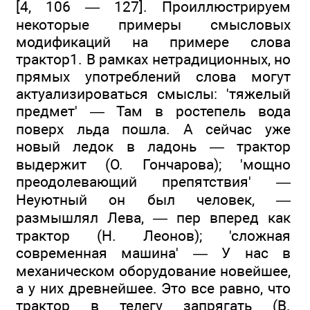
[4, 106 — 127]. Проиллюстрируем
некоторые примеры смысловых
модификаций на примере слова
трактор1. В рамках нетрадиционных, но
прямых употреблений слова могут
актуализироваться смыслы: 'тяжелый
предмет' — Там в ростепель вода
поверх льда пошла. А сейчас уже
новый ледок в ладонь — трактор
выдержит (О. Гончарова); 'мощно
преодолевающий препятствия' —
Неуютный он был человек, —
размышлял Лева, — пер вперед как
трактор (Н. Леонов); 'сложная
современная машина' — У нас в
механическом оборудование новейшее,
а у них древнейшее. Это все равно, что
трактор в телегу запрягать (В.