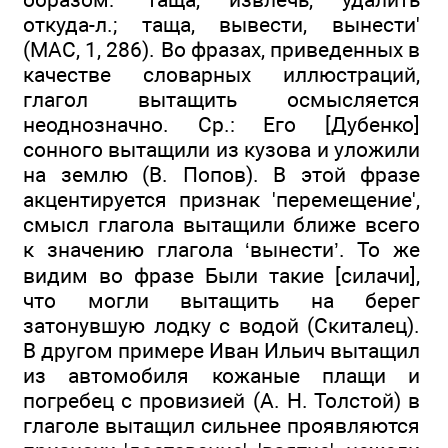
откуда-л.; таща, вывести, вынести'
(MAC, 1, 286). Во фразах, приведенных в
качестве словарных иллюстраций,
глагол вытащить осмысляется
неоднозначно. Ср.: Его [Дубенко]
сонного вытащили из кузова и уложили
на землю (В. Попов). В этой фразе
акцентируется признак 'перемещение',
смысл глагола вытащили ближе всего
к значению глагола ‘вынести’. То же
видим во фразе Были такие [силачи],
что могли вытащить на берег
затонувшую лодку с водой (Скиталец).
В другом примере Иван Ильич вытащил
из автомобиля кожаные плащи и
погребец с провизией (А. Н. Толстой) в
глаголе вытащил сильнее проявляются