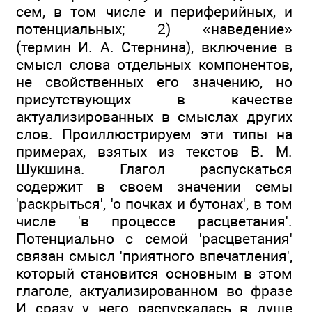
сем, в том числе и периферийных, и
потенциальных; 2) «наведение»
(термин И. А. Стернина), включение в
смысл слова отдельных компонентов,
не свойственных его значению, но
присутствующих в качестве
актуализированных в смыслах других
слов. Проиллюстрируем эти типы на
примерах, взятых из текстов В. М.
Шукшина. Глагол распускаться
содержит в своем значении семы
'раскрыться', 'о почках и бутонах', в том
числе 'в процессе расцветания'.
Потенциально с семой 'расцветания'
связан смысл 'приятного впечатления',
который становится основным в этом
глаголе, актуализированном во фразе
И сразу у него распускалась в душе