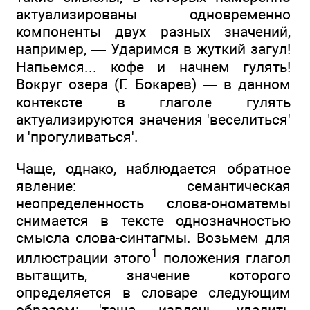
актуализированы одновременно
компоненты двух разных значений,
например, — Ударимся в жуткий загул!
Напьемся... кофе и начнем гулять!
Вокруг озера (Г. Бокарев) — в данном
контексте в глаголе гулять
актуализируются значения 'веселиться'
и 'прогуливаться'.
Чаще, однако, наблюдается обратное
явление: семантическая
неопределенность слова-ономатемы
снимается в тексте однозначностью
смысла слова-синтагмы. Возьмем для
1
иллюстрации этого
положения глагол
вытащить, значение которого
определяется в словаре следующим
образом: 'таща, извлечь, удалить