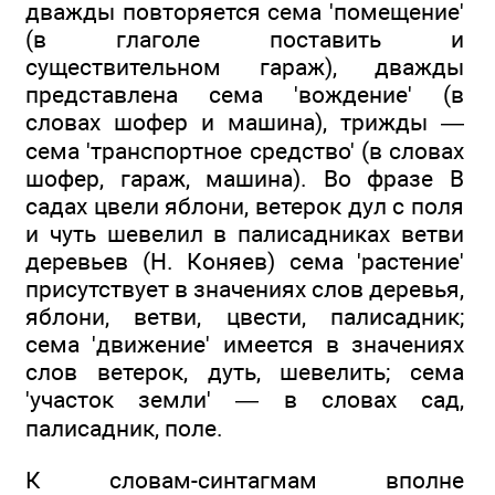
дважды повторяется сема 'помещение'
(в глаголе поставить и
существительном гараж), дважды
представлена сема 'вождение' (в
словах шофер и машина), трижды —
сема 'транспортное средство' (в словах
шофер, гараж, машина). Во фразе В
садах цвели яблони, ветерок дул с поля
и чуть шевелил в палисадниках ветви
деревьев (Н. Коняев) сема 'растение'
присутствует в значениях слов деревья,
яблони, ветви, цвести, палисадник;
сема 'движение' имеется в значениях
слов ветерок, дуть, шевелить; сема
'участок земли' — в словах сад,
палисадник, поле.
К словам-синтагмам вполне