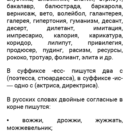
бакалавр, балюстрада, баркарола,
вернисаж, вето, волейбол, галантерея,
галерея, гипертония, гуманизм, десант,
десерт, дилетант, имитация,
импресарио, калория, карикатура,
коридор, лилипут, привилегия,
продюсер, пудинг, расизм, ресурсы,
рококо, тротуар, фолиант, элита и др.
В суффиксе -есс- пишутся два с
(поэтесса, стюардесса), в суффиксе -ис-
— одно с (актриса, директриса).
В русских словах двойные согласные в
корне пишутся:
• вожжи, дрожжи, жужжать,
можжевельник;