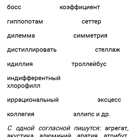
босс коэффициент
гиппопотам сеттер
дилемма симметрия
дистиллировать стеллаж
идиллия троллейбус
индифферентный
хлорофилл
иррациональный эксцесс
коллегия эллипс и др.
С одной согласной пишутся:
агрегат,
акустика, алюминий, апатия, атрибут,