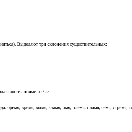
няться). Выделяют три склонения существительных:
да с окончаниями -о / -е
: бремя, время, вымя, знамя, имя, племя, пламя, семя, стремя, т