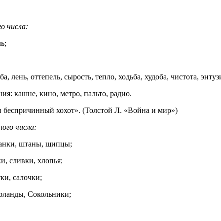
о числа:
ь;
, лень, оттепель, сырость, тепло, ходьба, худоба, чистота, энтуз
: кашне, кино, метро, пальто, радио.
 беспричинный хохот». (Толстой Л. «Война и мир»)
ого числа:
санки, штаны, щипцы;
и, сливки, хлопья;
ки, салочки;
рланды, Сокольники;