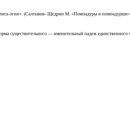
лись огни». (Салтыков- Щедрин М. «Помпадуры и помпадурши»
орма существительного — именительный падеж единственного чи