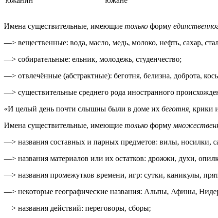
южанин
южане
Имена существительные, имеющие
только
форму
единственног
—> вещественные: вода, масло, медь, молоко, нефть, сахар, стал
—> собирательные: ельник, молодежь, студенчество;
—> отвлечённые (абстрактные): беготня, белизна, доброта, косьба
—> существительные среднего рода иностранного происхождения
«И целый день почти слышны были в доме их
беготня,
крики и
Имена существительные, имеющие
только
форму
множественн
—> названия составных и парных предметов: вилы, носилки, 
—> названия материалов или их остатков: дрожжи, духи, опилк
—> названия промежутков времени, игр: сутки, каникулы, прят
—> некоторые географические названия: Альпы, Афины, Ниде
—> названия действий: переговоры, сборы;