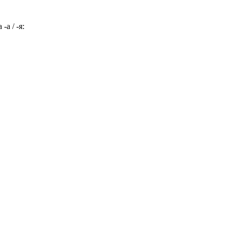
а / -я: