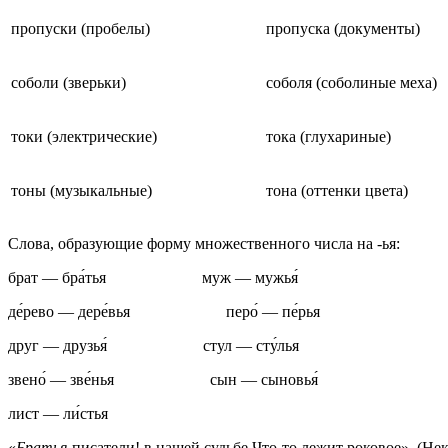
пропуски (пробелы)
пропуска (документы)
соболи (зверьки)
соболя (соболиные меха)
токи (электрические)
тока (глухариные)
тоны (музыкальные)
тона (оттенки цвета)
Слова, образующие форму множественного числа на -ья:
брат — бра́тья муж — мужья́
де́рево — дере́вья перо́ — пе́рья
друг — друзья́ стул — сту́лья
звено́ — зве́нья сын — сыновья́
лист — ли́стья
«
Братья-
писатели! в нашей судьбе Что-то лежит роковое». (Не