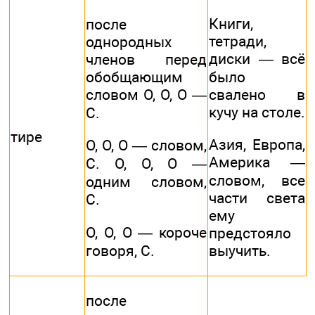
Книги,
после
тетради,
однородных
диски — всё
членов перед
обобщающим
было
словом О, О, О —
свалено в
кучу на столе.
С.
тире
Азия, Европа,
О, О, О — словом,
Америка —
С. О, О, О —
словом, все
одним словом,
части света
С.
ему
О, О, О — короче
предстояло
говоря, С.
выучить.
после