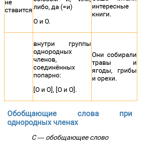
не
интересные
либо, да (=и)
ставится
книги.
О и О.
внутри группы
однородных
Они собирали
членов,
травы и
соединённых
ягоды, грибы
попарно:
и орехи.
[О и О], [О и О].
Обобщающие слова при
однородных членах
С — обобщающее слово