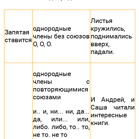
Листья
однородные
кружились,
Запятая
члены без союзов
поднимались
ставится
О, О, О.
вверх,
падали.
однородные
члены с
повторяющимися
союзами
И Андрей, и
Саша читали
и.. и, ни... ни, да...
интересные
да, или... или,
книги.
либо. либо, то.. то,
не то. не то