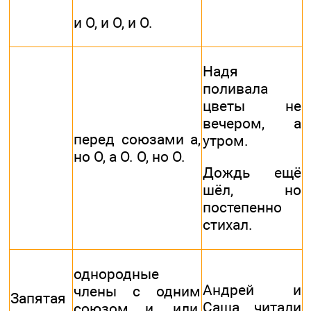
и О, и О, и О.
Надя
поливала
цветы не
вечером, а
перед союзами а,
утром.
но О, а О. О, но О.
Дождь ещё
шёл, но
постепенно
стихал.
однородные
Андрей и
члены с одним
Запятая
Саша читали
союзом и, или,