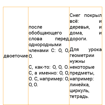
Снег покрыл
всё: и
после
деревья, и
обобщающего
дома, и
слова перед
дороги.
однородными
Для урока
членами С: О, О,
геометрии
двоеточие
О.
нужны
С, как-то: О, О, О.
некоторые
С, а именно: О, О,
предметы,
О. С, например: О,
например:
О, О.
линейка,
циркуль,
тетрадь.