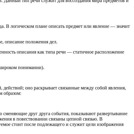
в. Данный тип речи служит для воссоздания мира предметов и
ца. В логическом плане описать предмет или явление — значит
е, описание положения дел.
енность описания как типа речи — статичное расположение
 широком понимании).
, действий; оно раскрывает связанные между собой явления,
м образом:
но сменяющие друг друга события, показывают развертывание
ения в повествовании связаны цепной связью. В
уемое стоит после подлежащего и служит цели изображения