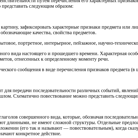
ействительности путем перечисления его характерных признако
 представить следующим образом:
 картину, зафиксировать характерные признаки предмета или ли
 обозначающие качества, свойства предметов.
товое, портретное, интерьерное, пейзажное, научно-техническо
ного вида настоящего и прошедшего времени. Характерная особ
дметов, отнесенных к определенному моменту речи.
ческого сообщения в виде перечисления признаков предмета (в
ит для передачи последовательности различных событий, явлений
ошлом. Схематично повествование можно представить следующи
глаголов совершенного вида, которые, обозначая последователь
ют длинными, не имеют сложной структуры. Отдельные предлож
ложении (его так и называют — повествовательным), когда сказ
начают конкретное действие.