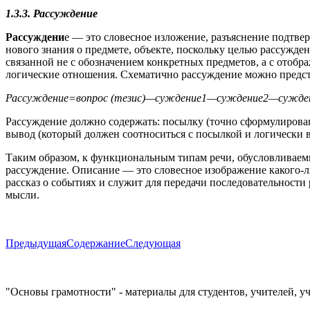
1.3.3. Рассуждение
Рассуждени
е — это словесное изложение, разъяснение подтве
нового знания о предмете, объекте, поскольку целью рассужд
связанной не с обозначением конкретных предметов, а с отоб
логические отношения. Схематично рассуждение можно предс
Рассуждение=вопрос (тезис)—суждение1—суждение2—сужден
Рассуждение должно содержать: посылку (точно сформулирова
вывод (который должен соотноситься с посылкой и логически в
Таким образом, к функциональным типам речи, обусловливаем
рассуждение. Описание — это словесное изображение какого-л
рассказ о событиях и служит для передачи последовательности
мысли.
Предыдущая
Содержание
Следующая
"Основы грамотности" - материалы для студентов, учителей, у