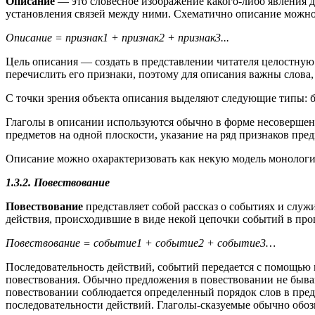
Описание
— это словесное изображение какого-либо явления д
установления связей между ними. Схематично описание можно
Описание = признак1 + признак2 + признак3...
Цель описания — создать в представлении читателя целостную
перечислить его признаки, поэтому для описания важны слова,
С точки зрения объекта описания выделяют следующие типы: бы
Глаголы в описании используются обычно в форме несовершен
предметов на одной плоскости, указание на ряд признаков пре
Описание можно охарактеризовать как некую модель монологи
1.3.2. Повествование
Повествование
представляет собой рассказ о событиях и служ
действия, происходившие в виде некой цепочки событий в пр
Повествование = событие1 + событие2 + событие3…
Последовательность действий, событий передается с помощью 
повествования. Обычно предложения в повествовании не быва
повествовании соблюдается определенный порядок слов в пред
последовательности действий. Глаголы-сказуемые обычно обоз