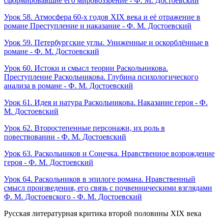
сформировавшие его мировоззрение - Ф. М. Достоевский
Урок 58. Атмосфера 60-х годов XIX века и её отражение в
романе Преступление и наказание - Ф. М. Достоевский
Урок 59. Петербургские углы. Униженные и оскорблённые в
романе - Ф. М. Достоевский
Урок 60. Истоки и смысл теории Раскольникова.
Преступление Раскольникова. Глубина психологического
анализа в романе - Ф. М. Достоевский
Урок 61. Идея и натура Раскольникова. Наказание героя - Ф.
М. Достоевский
Урок 62. Второстепенные персонажи, их роль в
повествовании - Ф. М. Достоевский
Урок 63. Раскольников и Сонечка. Нравственное возрождение
героя - Ф. М. Достоевский
Урок 64. Раскольников в эпилоге романа. Нравственный
смысл произведения, его связь с почвенническими взглядами
Ф. М. Достоевского - Ф. М. Достоевский
Русская литературная критика второй половины XIX века