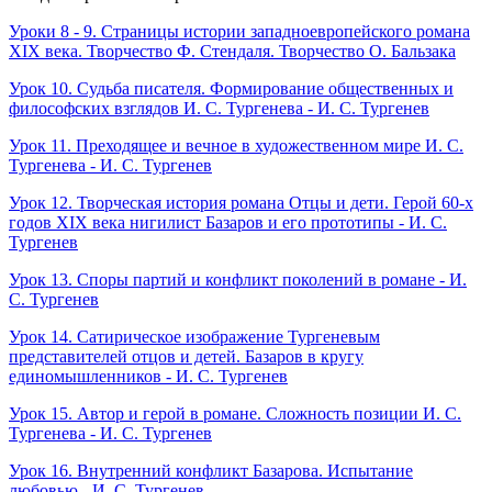
Уроки 8 - 9. Страницы истории западноевропейского романа
XIX века. Творчество Ф. Стендаля. Творчество О. Бальзака
Урок 10. Судьба писателя. Формирование общественных и
философских взглядов И. С. Тургенева - И. С. Тургенев
Урок 11. Преходящее и вечное в художественном мире И. С.
Тургенева - И. С. Тургенев
Урок 12. Творческая история романа Отцы и дети. Герой 60-х
годов XIX века нигилист Базаров и его прототипы - И. С.
Тургенев
Урок 13. Споры партий и конфликт поколений в романе - И.
С. Тургенев
Урок 14. Сатирическое изображение Тургеневым
представителей отцов и детей. Базаров в кругу
единомышленников - И. С. Тургенев
Урок 15. Автор и герой в романе. Сложность позиции И. С.
Тургенева - И. С. Тургенев
Урок 16. Внутренний конфликт Базарова. Испытание
любовью - И. С. Тургенев