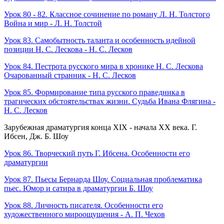
Урок 80 - 82. Классное сочинение по роману Л. Н. Толстого
Война и мир - Л. Н. Толстой
Урок 83. Самобытность таланта и особенность идейной
позиции Н. С. Лескова - Н. С. Лесков
Урок 84. Пестрота русского мира в хронике Н. С. Лескова
Очарованный странник - Н. С. Лесков
Урок 85. Формирование типа русского праведника в
трагических обстоятельствах жизни. Судьба Ивана Флягина -
Н. С. Лесков
Зарубежная драматургия конца XIX - начала XX века. Г.
Ибсен, Дж. Б. Шоу
Урок 86. Творческий путь Г. Ибсена. Особенности его
драматургии
Урок 87. Пьесы Бернарда Шоу. Социальная проблематика
пьес. Юмор и сатира в драматургии Б. Шоу
Урок 88. Личность писателя. Особенности его
художественного мироощущения - А. П. Чехов