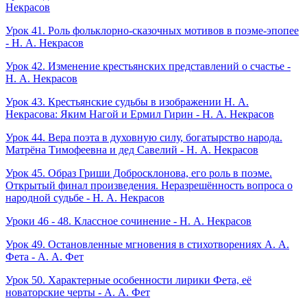
Некрасов
Урок 41. Роль фольклорно-сказочных мотивов в поэме-эпопее
- Н. А. Некрасов
Урок 42. Изменение крестьянских представлений о счастье -
Н. А. Некрасов
Урок 43. Крестьянские судьбы в изображении Н. А.
Некрасова: Яким Нагой и Ермил Гирин - Н. А. Некрасов
Урок 44. Вера поэта в духовную силу, богатырство народа.
Матрёна Тимофеевна и дед Савелий - Н. А. Некрасов
Урок 45. Образ Гриши Добросклонова, его роль в поэме.
Открытый финал произведения. Неразрешённость вопроса о
народной судьбе - Н. А. Некрасов
Уроки 46 - 48. Классное сочинение - Н. А. Некрасов
Урок 49. Остановленные мгновения в стихотворениях А. А.
Фета - А. А. Фет
Урок 50. Характерные особенности лирики Фета, её
новаторские черты - А. А. Фет