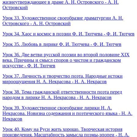
жизнеутверждающее в драме А. Н. Островского - А. Н.
Островский
Урок 33. Художественное своеобразие драматургии А. Н.
Островского - А. Н. Островский
Урок 34. Хаос и космос в поэзии Ф. И. Тютчева - Ф. И. Тютчев
Урок 35. Любовь в лирике Ф. И. Тютчева - Ф. И. Тютчев
Урок 36. Две ветви русской поэзии во второй половине XIX
века. Причины и смысл споров о чистом и гражданском
искусстве - Ф. И. Тютчев
Урок 37. Личность и творчество поэта. Народные истоки
мироощущения Н. А. Некрасова - Н. А. Некрасов
Урок 38. Тема гражданской ответственности поэта перед
народом в лирике Н. А. Некрасова - Н. А. Некрасов
Урок 39. Художественное своеобразие лирики Н. А.
Некрасова. Новизна содержания и поэтического языка - Н. А.
Некрасов
Урок 40. Кому на Руси жить хорошо. Творческая история
произведения. Масштабность замысла поэмы-эпопеи - Н. А.