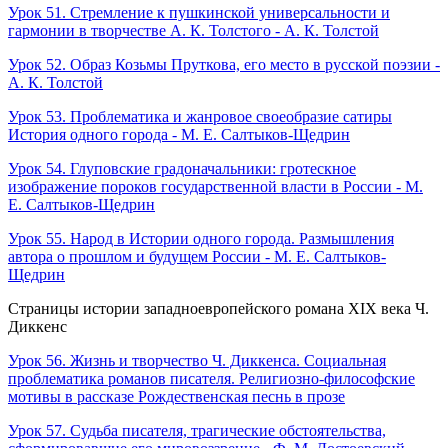
Урок 51. Стремление к пушкинской универсальности и
гармонии в творчестве А. К. Толстого - А. К. Толстой
Урок 52. Образ Козьмы Пруткова, его место в русской поэзии -
А. К. Толстой
Урок 53. Проблематика и жанровое своеобразие сатиры
История одного города - М. Е. Салтыков-Щедрин
Урок 54. Глуповские градоначальники: гротескное
изображение пороков государственной власти в России - М.
Е. Салтыков-Щедрин
Урок 55. Народ в Истории одного города. Размышления
автора о прошлом и будущем России - М. Е. Салтыков-
Щедрин
Страницы истории западноевропейского романа XIX века Ч.
Диккенс
Урок 56. Жизнь и творчество Ч. Диккенса. Социальная
проблематика романов писателя. Религиозно-философские
мотивы в рассказе Рождественская песнь в прозе
Урок 57. Судьба писателя, трагические обстоятельства,