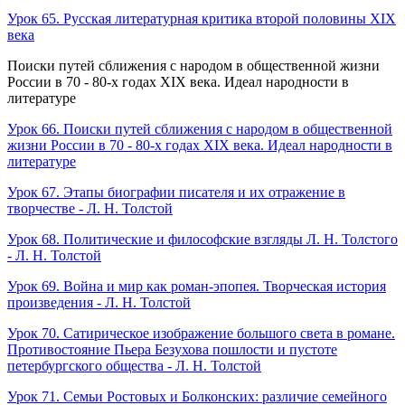
Урок 65. Русская литературная критика второй половины XIX
века
Поиски путей сближения с народом в общественной жизни
России в 70 - 80-х годах XIX века. Идеал народности в
литературе
Урок 66. Поиски путей сближения с народом в общественной
жизни России в 70 - 80-х годах XIX века. Идеал народности в
литературе
Урок 67. Этапы биографии писателя и их отражение в
творчестве - Л. Н. Толстой
Урок 68. Политические и философские взгляды Л. Н. Толстого
- Л. Н. Толстой
Урок 69. Война и мир как роман-эпопея. Творческая история
произведения - Л. Н. Толстой
Урок 70. Сатирическое изображение большого света в романе.
Противостояние Пьера Безухова пошлости и пустоте
петербургского общества - Л. Н. Толстой
Урок 71. Семьи Ростовых и Болконских: различие семейного