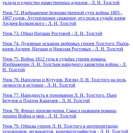
уклада и единство нравственных идеалов - Л. Н. Толстой
Урок 72. Изображение безнравственной сути войны 1805 -
1807 годов. Аустерлицкое сражение, его роль в судьбе князя
Андрея Болконского - Л. Н. Толстой
Урок 73. Образ Наташи Ростовой - Л. Н. Толстой
Урок 74. Духовные искания любимых героев Толстого: Пьера,
князя Андрея, Наташи и Николая Ростовых - Л. Н. Толстой
Урок 75. Война 1812 года в судьбах героев романа.
Изображение Л. Н. Толстым народного характера войны - Л.
Н. Толстой
Урок 76. Наполеон и Кутузов. Взгляд Л. Н. Толстого на роль
личности в истории - Л. Н. Толстой
Урок 77. Народность в понимании Л. Н. Толстого. Пьер
Безухов и Платон Каратаев - Л. Н. Толстой
Урок 78. Финал произведения. Смысл названия романа-
эпопеи Война и мир - Л. Н. Толстой
Урок 79. Образы героев Л. Н. Толстого в интерпретации
художников, музыкантов, кинематографистов - Л. Н. Толстой