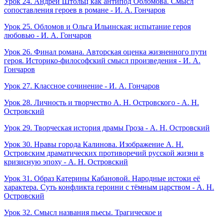
Урок 24. Андрей Штольц как антипод Обломова. Смысл
сопоставления героев в романе - И. А. Гончаров
Урок 25. Обломов и Ольга Ильинская: испытание героя
любовью - И. А. Гончаров
Урок 26. Финал романа. Авторская оценка жизненного пути
героя. Историко-философский смысл произведения - И. А.
Гончаров
Урок 27. Классное сочинение - И. А. Гончаров
Урок 28. Личность и творчество А. Н. Островского - А. Н.
Островский
Урок 29. Творческая история драмы Гроза - А. Н. Островский
Урок 30. Нравы города Калинова. Изображение А. Н.
Островским драматических противоречий русской жизни в
кризисную эпоху - А. Н. Островский
Урок 31. Образ Катерины Кабановой. Народные истоки её
характера. Суть конфликта героини с тёмным царством - А. Н.
Островский
Урок 32. Смысл названия пьесы. Трагическое и