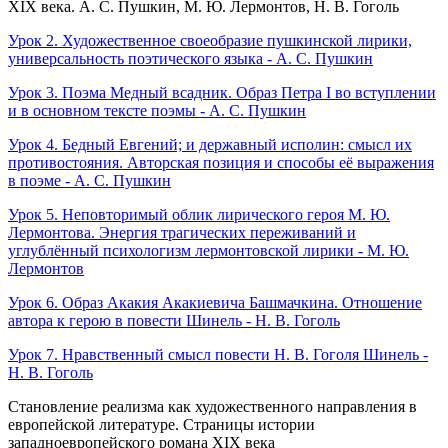
XIX века. А. С. Пушкин, М. Ю. Лермонтов, Н. В. Гоголь
Урок 2. Художественное своеобразие пушкинской лирики,
универсальность поэтического языка - А. С. Пушкин
Урок 3. Поэма Медный всадник. Образ Петра I во вступлении
и в основном тексте поэмы - А. С. Пушкин
Урок 4. Бедный Евгений; и державный исполин: смысл их
противостояния. Авторская позиция и способы её выражения
в поэме - А. С. Пушкин
Урок 5. Неповторимый облик лирического героя М. Ю.
Лермонтова. Энергия трагических переживаний и
углублённый психологизм лермонтовской лирики - М. Ю.
Лермонтов
Урок 6. Образ Акакия Акакиевича Башмачкина. Отношение
автора к герою в повести Шинель - Н. В. Гоголь
Урок 7. Нравственный смысл повести Н. В. Гоголя Шинель -
Н. В. Гоголь
Становление реализма как художественного направления в
европейской литературе. Страницы истории
западноевропейского романа XIX века