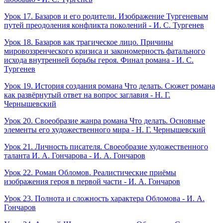
Урок 17. Базаров и его родители. Изображение Тургеневым
путей преодоления конфликта поколений - И. С. Тургенев
Урок 18. Базаров как трагическое лицо. Причины
мировоззренческого кризиса и закономерность фатального
исхода внутренней борьбы героя. Финал романа - И. С.
Тургенев
Урок 19. История создания романа Что делать. Сюжет романа
как развёрнутый ответ на вопрос заглавия - Н. Г.
Чернышевский
Урок 20. Своеобразие жанра романа Что делать. Основные
элементы его художественного мира - Н. Г. Чернышевский
Урок 21. Личность писателя. Своеобразие художественного
таланта И. А. Гончарова - И. А. Гончаров
Урок 22. Роман Обломов. Реалистические приёмы
изображения героя в первой части - И. А. Гончаров
Урок 23. Полнота и сложность характера Обломова - И. А.
Гончаров