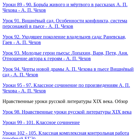
Уроки 89 - 90. Борьба живого и мёртвого в рассказах А. П.
Чехова - А. П. Чехов
Урок 91. Вишнёвый сад. Особенности конфликта, система
персонажей в пьесе - А. П. Чехов
Урок 92. Уходящее поколение владельцев сада: Раневская,
Гаев - А. П. Чехов
Урок 93. Молодые герои пьесы: Лопахин, Варя, Петя, Аня.
Отношение автора к героям - А. П. Чехов
Урок 94. Черты новой драмы А. П. Чехова в пьесе Вишнёвый
сад - А. П. Чехов
Уроки 95 - 97. Классное сочинение по произведениям А. П.
Чехова - А. П. Чехов
Нравственные уроки русской литературы XIX века. Обзор
Урок 98. Нравственные уроки русской литературы XIX века
Уроки 99 - 101. Классное сочинение
Уроки 102 - 105. Классная комплексная контрольная работа
(пробный ЕГЭ)