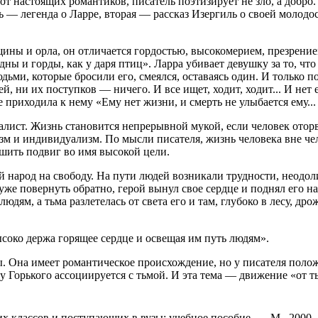
 от настоящих романтиков, писатель поэтизирует не зло, а добро
ь — легенда о Ларре, вторая — рассказ Изергиль о своей молодос
ы и орла, он отличается гордостью, высокомерием, презрением
дны и горды, как у даря птиц». Ларра убивает девушку за то, чт
ми, которые бросили его, смеялся, оставаясь один. И только по
й, ни их поступков — ничего. И все ищет, ходит, ходит... И нет 
 приходила к нему «Ему нет жизни, и смерть не улыбается ему...
ист. Жизнь становится непрерывной мукой, если человек оторва
оизм и индивидуализм. По мысли писателя, жизнь человека вне ч
ршить подвиг во имя высокой цели.
й народ на свободу. На пути людей возникали трудности, неодоли
е повернуть обратно, герой вынул свое сердце и поднял его над
дям, а тьма разлетелась от света его и там, глубоко в лесу, др
соко держа горящее сердце и освещая им путь людям».
мы. Она имеет романтическое происхождение, но у писателя поло
й у Горького ассоциируется с тьмой. И эта тема — движение «от
х классов и поступающих в вузы: учебное пособие. — М., 2000.