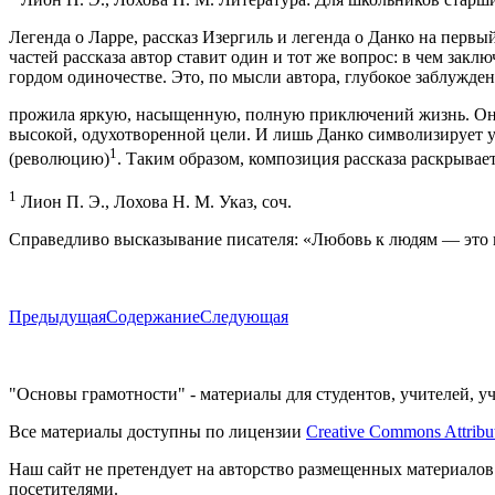
Легенда о Ларре, рассказ Изергиль и легенда о Данко на первы
частей рассказа автор ставит один и тот же вопрос: в чем закл
гордом одиночестве. Это, по мысли автора, глубокое заблужде
прожила яркую, насыщенную, полную приключений жизнь. Она б
высокой, одухотворенной цели. И лишь Данко символизирует у
1
(революцию)
. Таким образом, композиция рассказа раскрывает
1
Лион П. Э., Лохова Н. М. Указ, соч.
Справедливо высказывание писателя: «Любовь к людям — это ве
Предыдущая
Содержание
Следующая
"Основы грамотности" - материалы для студентов, учителей, у
Все материалы доступны по лицензии
Creative Commons Attribu
Наш сайт не претендует на авторство размещенных материалов
посетителями.