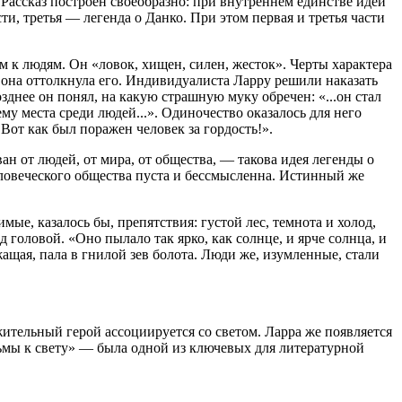
. Рассказ построен своеобразно: при внутреннем единстве идеи
ти, третья — легенда о Данко. При этом первая и третья части
 к людям. Он «ловок, хищен, силен, жесток». Черты характера
о она оттолкнула его. Индивидуалиста Ларру решили наказать
зднее он понял, на какую страшную муку обречен: «...он стал
ему места среди людей...». Одиночество оказалось для него
 Вот как был поражен человек за гордость!».
н от людей, от мира, от общества, — такова идея легенды о
еловеческого общества пуста и бессмысленна. Истинный же
мые, казалось бы, препятствия: густой лес, темнота и холод,
 головой. «Оно пылало так ярко, как солнце, и ярче солнца, и
ожащая, пала в гнилой зев болота. Люди же, изумленные, стали
жительный герой ассоциируется со светом. Ларра же появляется
 тьмы к свету» — была одной из ключевых для литературной