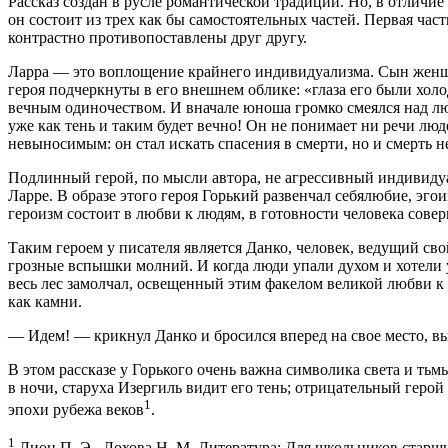
Рассказ создан в русле романтической традиции. Но, в отличие
он состоит из трех как бы самостоятельных частей. Первая част
контрастно противопоставлены друг другу.
Ларра — это воплощение крайнего индивидуализма. Сын женщин
героя подчеркнуты в его внешнем облике: «глаза его были холо
вечным одиночеством. И вначале юноша громко смеялся над людь
уже как тень и таким будет вечно! Он не понимает ни речи люде
невыносимым: он стал искать спасения в смерти, но и смерть не
Подлинный герой, по мысли автора, не агрессивный индивидуал
Ларре. В образе этого героя Горький развенчал себялюбие, эг
героизм состоит в любви к людям, в готовности человека сове
Таким героем у писателя является Данко, человек, ведущий сво
грозные вспышки молний. И когда люди упали духом и хотели уж
весь лес замолчал, освещенный этим факелом великой любви к лю
как камни.
— Идем! — крикнул Данко и бросился вперед на свое место, вы
В этом рассказе у Горького очень важна символика света и ть
в ночи, старуха Изергиль видит его тень; отрицательный геро
1
эпохи рубежа веков
.
1
Лион П. Э., Лохова Н. М. Литература: Для школьников старши