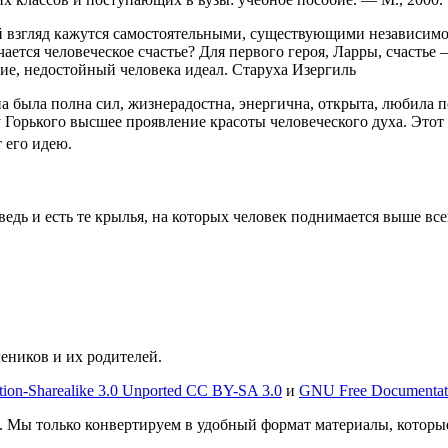
й взгляд кажутся самостоятельными, существующими независимо д
ючается человеческое счастье? Для первого героя, Ларры, счасть
ние, недостойный человека идеал. Старуха Изергиль
ыла полна сил, жизнерадостна, энергична, открыта, любила по
 Горького высшее проявление красоты человеческого духа. Этот
 его идею.
дь и есть те крылья, на которых человек поднимается выше все
чеников и их родителей.
tion-Sharealike 3.0 Unported CC BY-SA 3.0
и
GNU Free Documentat
. Мы только конвертируем в удобный формат материалы, которы