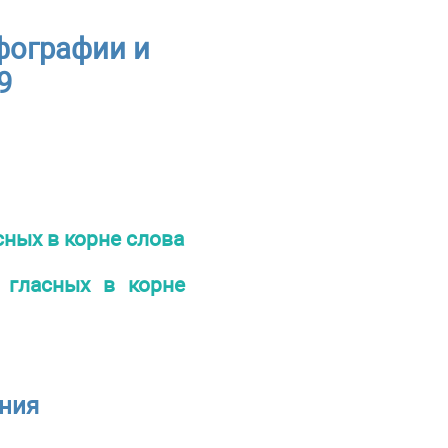
рфографии и
9
ных в корне слова
 гласных в корне
ения