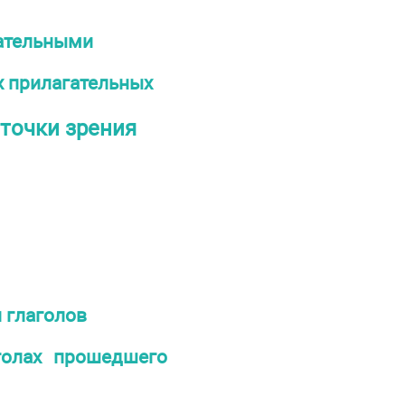
гательными
х прилагательных
точки зрения
 глаголов
голах прошедшего