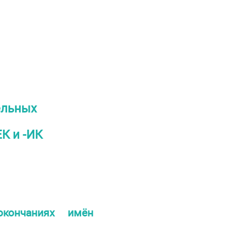
ельных
К и -ИК
кончаниях имён