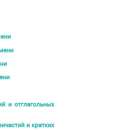
мени
мени
ени
ени
ий и отглагольных
ричастий и кратких