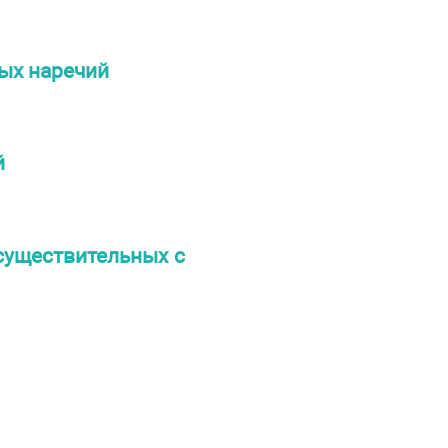
ных наречий
й
существительных с