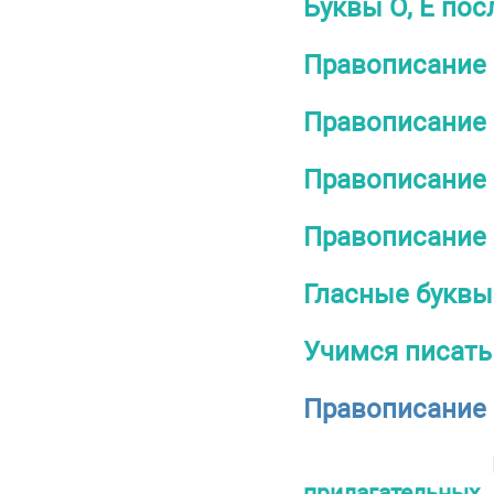
Буквы О, Ё по
Правописание 
Правописание 
Правописание 
Правописание
Гласные буквы
Учимся писать
Правописание 
прилагательных