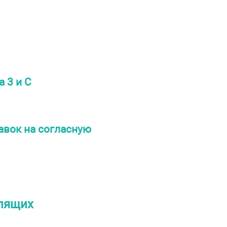
 3 и С
авок на согласную
ипящих