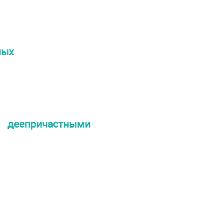
ных
 деепричастными