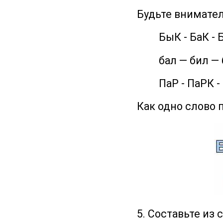
Будьте внимате
БыК - БаК - Бо
бал — бил — б
ПаР - ПаРК - П
Как одно слово 
5. Составьте из 