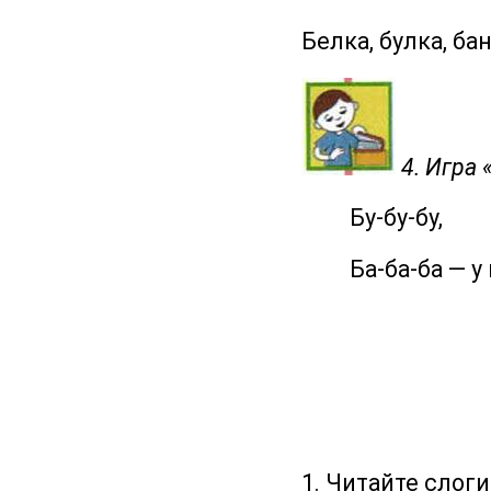
Белка, булка, бан
4. Игра
Бу-бу-бу,
Ба-ба-ба — у на
1. Читайте слоги