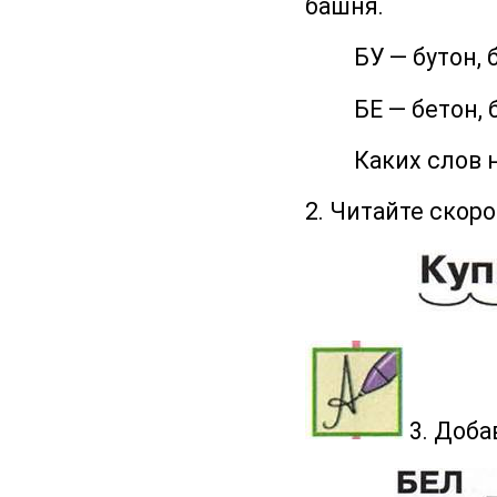
башня.
БУ — бутон, бура
БЕ — бетон, бер
Каких слов нет
2. Читайте скор
3. Доба