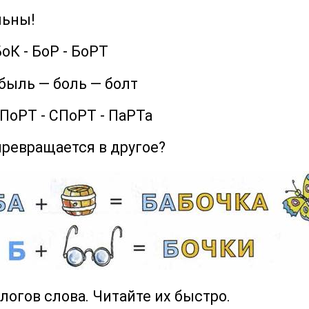
льны!
К - БоР - БоРТ
ыль — боль — болт
оРТ - СПоРТ - ПаРТа
превращается в другое?
слогов слова. Читайте их быстро.