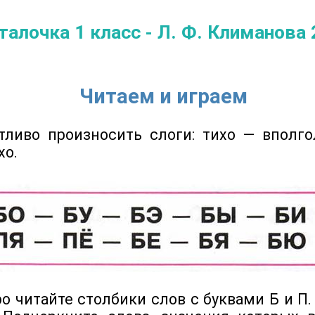
талочка 1 класс - Л. Ф. Климанова 
Читаем и играем
ётливо произносить слоги: тихо — вполг
хо.
ро читайте столбики слов с буквами Б и П.