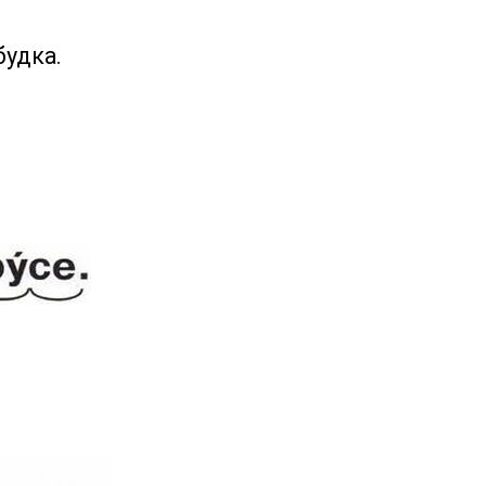
будка.