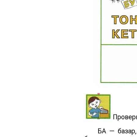
Проверь
БА — базар, баз