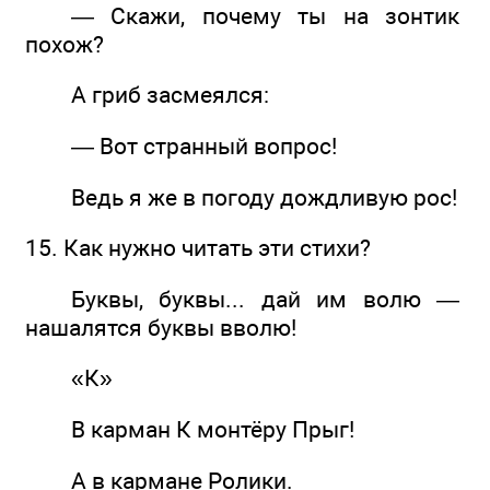
— Скажи, почему ты на зонтик
похож?
А гриб засмеялся:
— Вот странный вопрос!
Ведь я же в погоду дождливую рос!
15. Как нужно читать эти стихи?
Буквы, буквы... дай им волю —
нашалятся буквы вволю!
«К»
В карман К монтёру Прыг!
А в кармане Ролики.