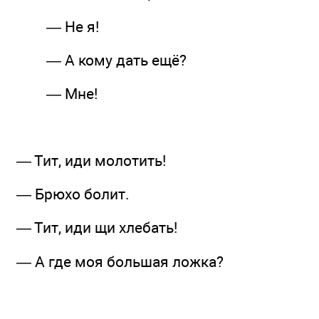
— Не я!
— А кому дать ещё?
— Мне!
— Тит, иди молотить!
— Брюхо болит.
— Тит, иди щи хлебать!
— А где моя большая ложка?