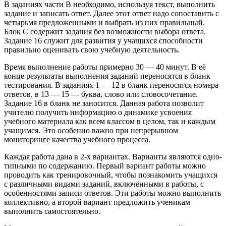
В заданиях части В необходимо, используя текст, выполнить
зада­ние и записать ответ. Далее этот ответ надо сопоставить с
четырьмя предложенными и выбрать из них правильный.
Блок С содержит за­дания без возможности выбора ответа.
Задание 16 служит для раз­вития у учащихся способности
правильно оценивать свою учебную де­ятельность.
Время выполнение работы примерно 30 — 40 минут. В её
конце ре­зультаты выполнения заданий переносятся в бланк
тестирования. В за­даниях 1 — 12 в бланк переносятся номера
ответов, в 13 — 15 — буква, слово или словосочетание.
Задание 16 в бланк не заносится. Данная работа позволит
учителю получить информацию о динамике усвоения
учебного материала как всем классом в целом, так и каждым
уча­щимся. Это особенно важно при непрерывном
мониторинге качества учебного процесса.
Каждая работа дана в 2-х вариантах. Варианты являются одно­
типными по содержанию. Первый вариант работы можно
проводить как тренировочный, чтобы познакомить учащихся
с различными вида­ми заданий, включёнными в работы, с
особенностями записи ответов. Эти работы можно выполнить
коллективно, а второй вариант предло­жить ученикам
выполнить самостоятельно.