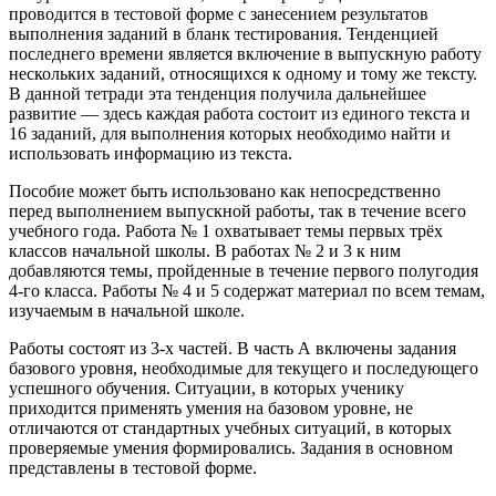
проводится в тестовой форме с занесением результатов
выполнения заданий в бланк тестирования. Тенденцией
последнего времени является включение в выпускную рабо­ту
нескольких заданий, относящихся к одному и тому же тексту.
В данной тетради эта тенденция получила дальнейшее
развитие — здесь каждая работа состоит из единого текста и
16 заданий, для выполне­ния которых необходимо найти и
использовать информацию из текста.
Пособие может быть использовано как непосредственно
перед вы­полнением выпускной работы, так в течение всего
учебного года. Ра­бота № 1 охватывает темы первых трёх
классов начальной школы. В работах № 2 и 3 к ним
добавляются темы, пройденные в течение первого полугодия
4-го класса. Работы № 4 и 5 содержат материал по всем темам,
изучаемым в начальной школе.
Работы состоят из 3-х частей. В часть А включены задания
базо­вого уровня, необходимые для текущего и последующего
успешного обучения. Ситуации, в которых ученику
приходится применять умения на базовом уровне, не
отличаются от стандартных учебных ситуаций, в которых
проверяемые умения формировались. Задания в основном
представлены в тестовой форме.