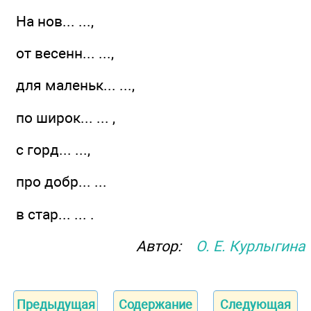
На нов... ...,
от весенн... ...,
для маленьк... ...,
по широк... ... ,
с горд... ...,
про добр... ...
в стар... ... .
Автор:
О. Е. Курлыгина
Предыдущая
Содержание
Следующая