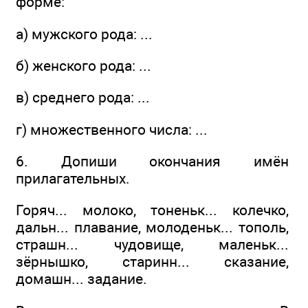
форме:
а) мужского рода: ...
б) женского рода: ...
в) среднего рода: ...
г) множественного числа: ...
6. Допиши окончания имён
прилагательных.
Горяч... молоко, тоненьк... колечко,
дальн... плавание, молоденьк... тополь,
страшн... чудовище, маленьк...
зёрнышко, старинн... сказание,
домашн... задание.