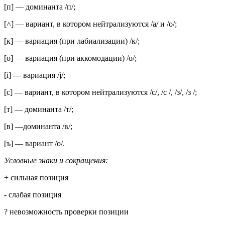
[п] — доминанта /п/;
[˄] — вариант, в котором нейтрализуются /а/ и /о/;
[к] — вариация (при лабиализации) /к/;
[o] — вариация (при аккомодации) /о/;
[i] — вариация /j/;
[с] — вариант, в котором нейтрализуются /с/, /с /, /з/, /з /;
[т] — доминанта /т/;
[в] —доминанта /в/;
[ъ] — вариант /о/.
Условные знаки и сокращения:
+ сильная позиция
- слабая позиция
? невозможность проверки позиции