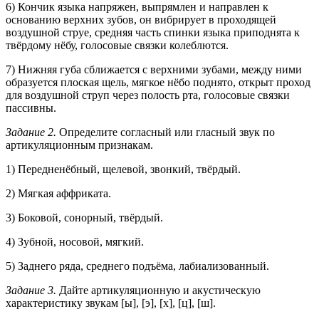
6) Кончик языка напряжен, выпрямлен и направлен к
основанию верхних зубов, он вибрирует в проходящей
воздушной струе, средняя часть спинки языка приподнята к
твёрдому нёбу, голосовые связки колеблются.
7) Нижняя губа сближается с верхними зубами, между ними
образуется плоская щель, мягкое нёбо поднято, открыт проход
для воздушной струп через полость рта, голосовые связки
пассивны.
Задание 2.
Определите согласный или гласный звук по
артикуляционным признакам.
1) Передненёбный, щелевой, звонкий, твёрдый.
2) Мягкая аффриката.
3) Боковой, сонорный, твёрдый.
4) Зубной, носовой, мягкий.
5) Заднего ряда, среднего подъёма, лабиализованный.
Задание 3.
Дайте артикуляционную и акустическую
характеристику звукам [ы], [э], [х], [ц], [ш].