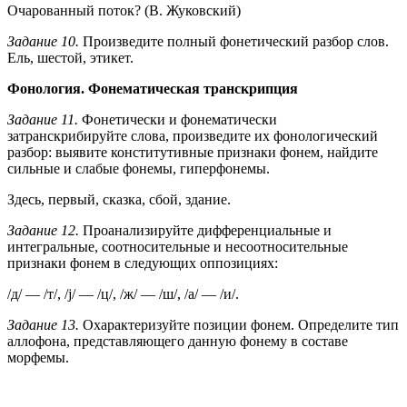
Очарованный поток? (В. Жуковский)
Задание 10.
Произведите полный фонетический разбор слов.
Ель, шестой, этикет.
Фонология. Фонематическая транскрипция
Задание 11.
Фонетически и фонематически
затранскрибируйте слова, произведите их фонологический
разбор: выявите конститутивные признаки фонем, найдите
сильные и слабые фонемы, гиперфонемы.
Здесь, первый, сказка, сбой, здание.
Задание 12.
Проанализируйте дифференциальные и
интегральные, соотносительные и несоотносительные
признаки фонем в следующих оппозициях:
/д/ — /т/, /j/ — /ц/, /ж/ — /ш/, /а/ — /и/.
Задание 13.
Охарактеризуйте позиции фонем. Определите тип
аллофона, представляющего данную фонему в составе
морфемы.