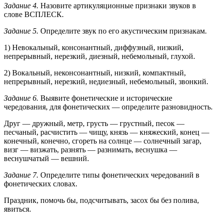
Задание 4.
Назовите артикуляционные признаки звуков в
слове ВСПЛЕСК.
Задание 5.
Определите звук по его акустическим признакам.
1) Невокальный, консонантный, диффузный, низкий,
непрерывный, нерезкий, диезный, небемольный, глухой.
2) Вокальный, неконсонантный, низкий, компактный,
непрерывный, нерезкий, недиезный, небемольный, звонкий.
Задание 6.
Выявите фонетические и исторические
чередования, для фонетических — определите разновидность.
Друг — дружный, метр, грусть — грустный, песок —
песчаный, расчистить — чищу, князь — княжеский, конец —
конечный, конечно, сгореть на солнце — солнечный загар,
визг — визжать, разнять — разнимать, веснушка —
веснушчатый — вешний.
Задание 7.
Определите типы фонетических чередований в
фонетических словах.
Праздник, помочь бы, подсчитывать, засох бы без полива,
явиться.