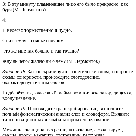
3) В эту минуту пламеневшее лицо его было прекрасно, как
буря (М. Лермонтов).
4)
В небесах торжественно и чудно.
Спит земля в сиянье голубом.
Что же мне так больно и так трудно?
Жду ль чего? жалею ли о чём? (М. Лермонтов).
Задание 18.
Затранскрибируйте фонетически слова, постройте
схемы сонорности, произведите слогоделение,
охарактеризуйте типы слогов.
Подберёзовик, классовый, кайма, компот, эскалатор, дощечка,
воодушевление.
Задание 19.
Произведите транскрибирование, выполните
полный фонематический анализ слов и словоформ. Выявите
типы позиционных и комбинаторных чередований.
Мужчина, женщина, искренне, выражение, асфальтирует,
сердце, чтобы, изжарить, отстоявший, рассуждая,