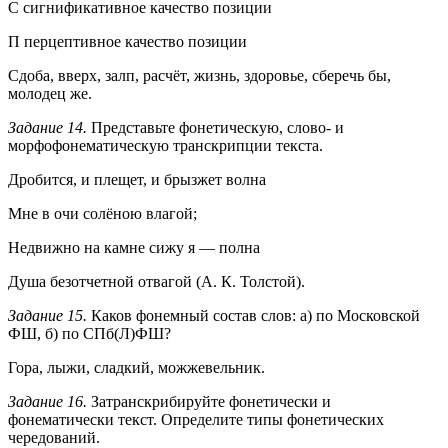
С сигнификативное качество позиции
П перцептивное качество позиции
Сдоба, вверх, залп, расчёт, жизнь, здоровье, сберечь бы,
молодец же.
Задание 14.
Представьте фонетическую, слово- и
морфофонематическую транскрипции текста.
Дробится, и плещет, и брызжет волна
Мне в очи солёною влагой;
Недвижно на камне сижу я — полна
Душа безотчетной отвагой (А. К. Толстой).
Задание 15.
Каков фонемный состав слов: а) по Московской
ФШ, б) по СПб(Л)ФШ?
Гора, лыжи, сладкий, можжевельник.
Задание 16.
Затранскрибируйте фонетически и
фонематически текст. Определите типы фонетических
чередований.