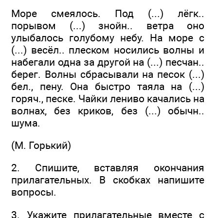
Море смеялось. Под (...) лёгк..
порывом (...) знойн.. ветра оно
улыбалось голубому небу. На море с
(...) весёл.. плеском носились волны и
набегали одна за другой на (...) песчан..
берег. Волны сбрасывали на песок (...)
бел., пену. Она быстро таяла на (...)
горяч., песке. Чайки лениво качались на
волнах, без криков, без (...) обычн..
шума.
(М. Горький)
2. Спишите, вставляя окончания
прилагательных. В скобках напишите
вопросы.
3. Укажите прилагательные вместе с