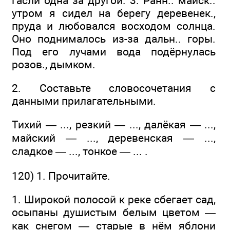
гасли одна за другой. 3. Ранн.. майск..
утром я сидел на берегу деревенек.,
пруда и любовался восходом солнца.
Оно поднималось из-за дальн.. горы.
Под его лучами вода подёрнулась
розов., дымком.
2. Составьте словосочетания с
данными прилагательными.
Тихий — ..., резкий — ..., далёкая — ...,
майский — ..., деревенская — ...,
сладкое — ..., тонкое — ... .
120) 1. Прочитайте.
1. Широкой полосой к реке сбегает сад,
осыпаны душистым белым цветом —
как снегом — старые в нём яблони