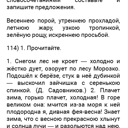
запишите предложения.
Весеннею порой, утреннею прохладой,
летнюю жару, узкою тропинкой,
зелёную рощу, искреннею просьбой.
114) 1. Прочитайте.
1. Снегом лес не кроет — холодно и
жёстко дует, озорует по лесу Морозко.
Подошёл к берёзе, стук в неё дубинкой
— выскочил зайчишка с серенькою
спинкой. (Д. Садовников.) 2. Плачет
зима, горько плачет, холодная! В горе
великом она: мчится из-за моря к ней
плодородна я, дивная фея-весна! Знает
зима, что с весною прекрасною хлынут
и солнца лучи — и разольются над нею,