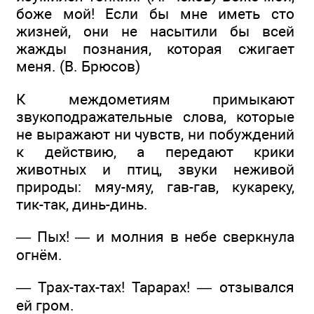
боже мой! Если бы мне иметь сто
жизней, они не насытили бы всей
жажды познания, которая сжигает
меня. (В. Брюсов)
К междометиям примыкают
звукоподражательные слова, которые
не выражают ни чувств, ни побуждений
к действию, а передают крики
животных и птиц, звуки неживой
природы: мяу-мяу, гав-гав, кукареку,
тик-так, динь-динь.
— Пых! — и молния в небе сверкнула
огнём.
— Трах-тах-тах! Тарарах! — отзывался
ей гром.