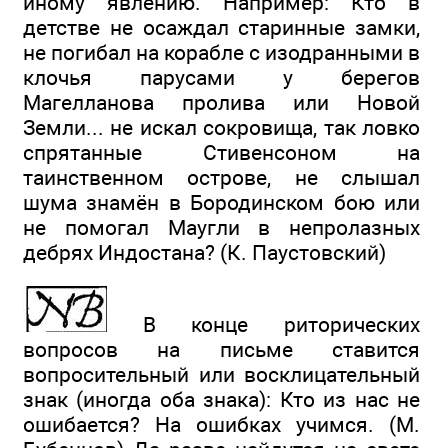
иному явлению. Например: Кто в
детстве не осаждал старинные замки,
не погибал на корабле с изодранными в
клочья парусами у берегов
Магелланова пролива или Новой
Земли... не искал сокровища, так ловко
спрятанные Стивенсоном на
таинственном острове, не слышал
шума знамён в Бородинском бою или
не помогал Маугли в непролазных
дебрях Индостана? (К. Паустовский)
В конце риторических
вопросов на письме ставится
вопросительный или восклицательный
знак (иногда оба знака): Кто из нас не
ошибается? На ошибках учимся. (М.