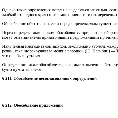
Однако такие определения могут не выделяться запятыми, есл
далёкой от родного края снится мне приволье тихих деревень. 
Обособление обязательно, если перед определяемым существите
Перед определяемым словом обособляются причастные обороты
могут быть заменены придаточными предложениями причины:
Измученная многодневной засухой, земля жадно утоляла жажду.
речки, течение закручивало мелкие воронки. (Ю. Нагибин) — Т
что она была усталая.
Определение также обособляется, если имеет значение обстоят
будто пухом зеленеют.
§ 211. Обособление несогласованных определений
§ 212. Обособление приложений