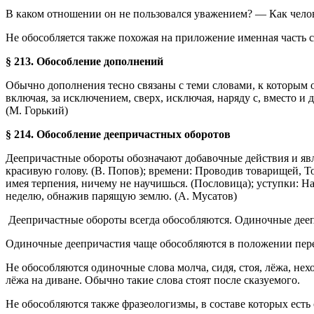
В каком отношении он не пользовался уважением? — Как челове
Не обособляется также похожая на приложение именная часть 
§ 213. Обособление дополнений
Обычно дополнения тесно связаны с теми словами, к которым 
включая, за исключением, сверх, исключая, наряду с, вместо и
(М. Горький)
§ 214. Обособление деепричастных оборотов
Деепричастные обороты обозначают добавочные действия и явля
красивую голову. (В. Попов); времени: Проводив товарищей, Тон
имея терпения, ничему не научишься. (Пословица); уступки: Нап
неделю, обнажив парящую землю. (А. Мусатов)
Деепричастные обороты всегда обособляются. Одиночные деепр
Одиночные деепричастия чаще обособляются в положении пере
Не обособляются одиночные слова молча, сидя, стоя, лёжа, нех
лёжа на диване. Обычно такие слова стоят после сказуемого.
Не обособляются также фразеологизмы, в составе которых есть