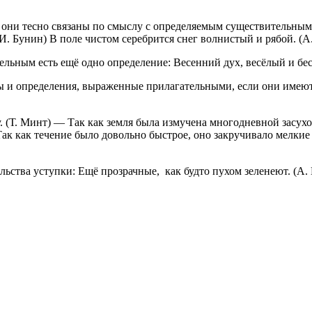
и они тесно связаны по смыслу с определяемым существительным
(И. Бунин) В поле чистом серебрится снег волнистый и рябой. (
льным есть ещё одно определение: Весенний дух, весёлый и бес
 и определения, выраженные прилагательными, если они имеют 
 (Т. Минт) — Так как земля была измучена многодневной засухо
ак как течение было довольно быстрое, оно закручивало мелкие 
ельства уступки: Ещё прозрачные,
как будто пухом зеленеют. (А.