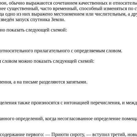
орон, обычно выражаются сочетанием качественных и относител
ее существенный, часто временный, способный изменяться по с
гда одно из них выражено местоимением или числительным, а д
изведён запуск
спутника Земли.
но показать следующей схемой:
 относительного прилагательного с определяемым словом.
 словом можно показать следующей схемой:
ния, а на письме разделяются запятыми.
деления также произносятся с интонацией перечисления, и между
ванного определений, когда несогласованное определение помеща
 содержание первого: — Приюти сироту, — вступил третий, новы