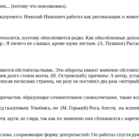
к... (потому что невозможно).
сказуемого: Николай Иванович работал как рисовальщик и живо
относятся, поэтому обособляются редко. Как обособленные допо
 др.: Я ничего не слышал, кроме шума листьев. (А. Пушкин) Расс
ются обстоятельствами. Эти обороты имеют значение обстоятель
я долго стояла молча. (Н. Островский); причины: А ветер, устав
исав несколько страниц, ни разу не поставил два раза «который»
ичастия, образующие сочинительное словосочетание, также всегд
д сказуемым: Улыбаясь, он
(М. Горький) Роса, блестя,
на зелени
отя, шутя, не глядя, так как по значению они сближаются с наре
 слова, сохраняющие форму деепричастий: Он работал спустя рук