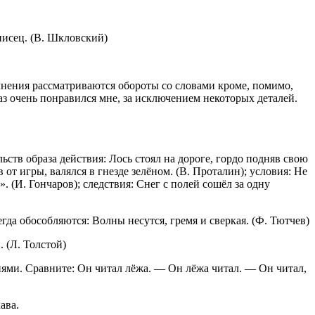
писец. (В. Шкловский)
лнения рассматриваются обороты со словами кроме, помимо,
каз очень понравился мне, за исключением некоторых деталей.
ств образа действия: Лось стоял на дороге, гордо подняв свою
 от игры, валялся в гнезде зелёном. (В. Проталин); условия: Не
. (И. Гончаров); следствия: Снег с полей сошёл за одну
а обособляются: Волны несутся, гремя и сверкая. (Ф. Тютчев)
. (Л. Толстой)
чиями. Сравните: Он читал лёжа. — Он лёжа читал. — Он читал,
ава.