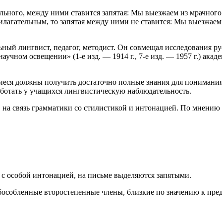
льного, между ними ставится запятая: Мы выезжаем из мрачного
илагательным, то запятая между ними не ставится: Мы выезжае
ый лингвист, педагог, методист. Он совмещал исследования ру
аучном освещении» (1-е изд. — 1914 г., 7-е изд. — 1957 г.) ак
еся должны получить достаточно полные знания для понимания 
аботать у учащихся лингвистическую наблюдательность.
 на связь грамматики со стилистикой и интонацией. По мнению
с особой интонацией, на письме выделяются запятыми.
обособленные второстепенные члены, близкие по значению к пр