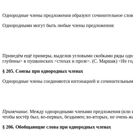
Однородные члены предложения образуют сочинительное слов
Однородными могут быть любые члены предложения:
Приведём ещё примеры, выделив угловыми скобками ряды однор
глубины> в пушкинских <стихах и прозе>. (С. Маршак) <Не год
§ 205. Союзы при однородных членах
Однородные члены соединяются интонацией и сочинительными 
Примечание.
Между однородными членами предложения (или их 
чтобы костёр был, во-первых, бездымен; во-вторых, не очень жа
§ 206. Обобщающие слова при однородных членах