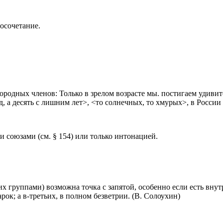
осочетание.
одных членов: Только в зрелом возрасте мы. постигаем удивит
, а десять с лишним лет>, <то солнечных, то хмурых>, в России
союзами (см. § 154) или только интонацией.
группами) возможна точка с запятой, особенно если есть внутр
рок; а в-третьих, в полном безветрии. (В. Солоухин)