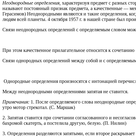
Неоднородные определения,
характеризуя предмет с разных ст
называют постоянный признак предмета, а качественные — мен
Герасимов) Неоднородными являются и такие определения, ко
людям всей планеты. 4 октября 1957 г. в нашей стране был про
Связи неоднородных определений с определяемым словом мож
При этом качественное прилагательное относится к сочетанию
Связи однородных определений между собой и с определяемым
Однородные определения произносятся с интонацией перечисле
Между неоднородными определениями запятая не ставится.
Примечания:
1. После определяемого слова неоднородные опре
утро мотор стрекотал. (С. Маршак)
2. Запятая ставится при сочетании согласованного и несогласо
бахромой скатерть, а постелила другую, белую. (П. Нилин)
3. Определения разделяются запятыми, если второе раскрывает