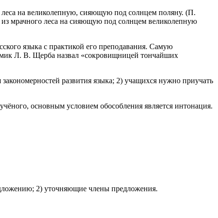
 леса на великолепную, сияющую под солнцем поляну. (П.
м из мрачного леса на сияющую под солнцем великолепную
сского языка с практикой его преподавания. Самую
адемик Л. В. Щерба назвал «сокровищницей тончайших
закономерностей развития языка; 2) учащихся нужно приучать
 учёного, основным условием обособления является интонация.
едложению; 2) уточняющие члены предложения.