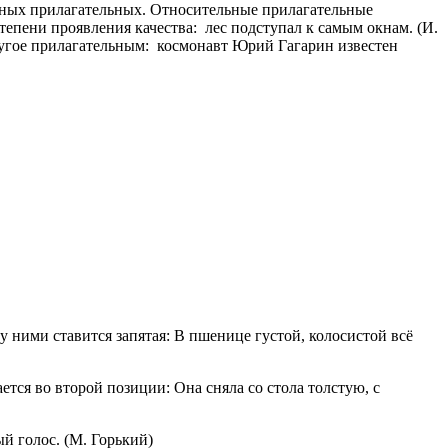
ьных прилагательных. Относительные прилагательные
тепени проявления качества:
лес подступал к самым окнам. (И.
ругое прилагательным:
космонавт Юрий Гагарин известен
 ними ставится запятая: В пшенице густой, колосистой всё
ется во второй позиции: Она сняла со стола толстую, с
й голос. (М. Горький)