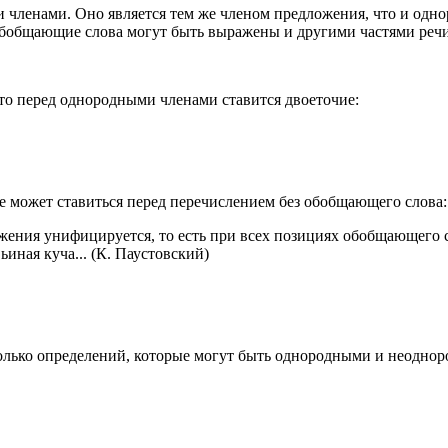
и членами. Оно является тем же членом предложения, что и одн
. Обобщающие слова могут быть выражены и другими частями реч
то перед однородными членами ставится двоеточие:
ие может ставиться перед перечислением без обобщающего слова:
ения унифицируется, то есть при всех позициях обобщающего с
ьиная куча... (К. Паустовский)
колько определений, которые могут быть однородными и неодно