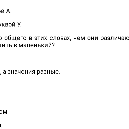
й А.
вой У.
общего в этих словах, чем они различаю
тить в маленький?
а значения разные.
ом
,