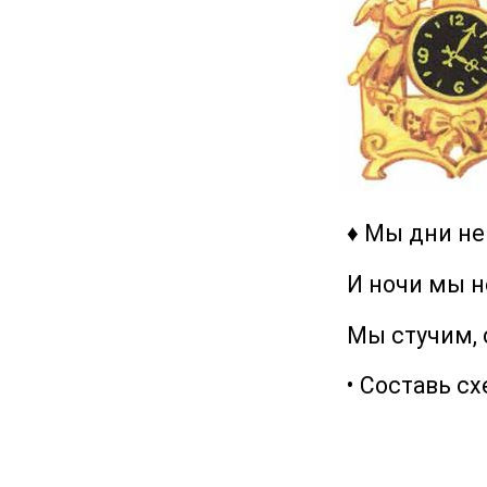
♦ Мы дни не 
И ночи мы не
Мы стучим, ст
• Составь схем