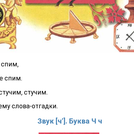
спим,
 спим.
учим, стучим.
у слова-отгадки.
Звук [ч’]. Буква Ч ч