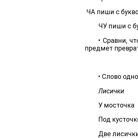
ЧА пиши с букво
ЧУ пиши с бук
• Сравни, что 
предмет превра
• Слово одно, 
Лисички
У мосточка
Под кусточк
Две лисички