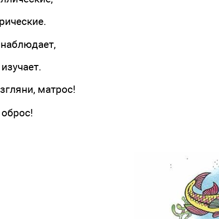
ические.
аблюдает,
зучает.
ляни, матрос!
оброс!