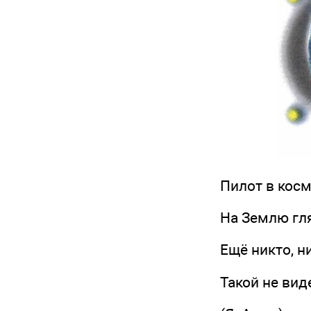
Пилот в косми
На Землю глян
Ещё никто, ник
Такой не видел