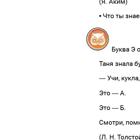
(Я. Аким)
• Что ты знаешь
Буква Э 
Таня знала буквы
— Учи, кукла, 
Это — А.
Это — Б.
Смотри, помн
(Л. Н. Толсто