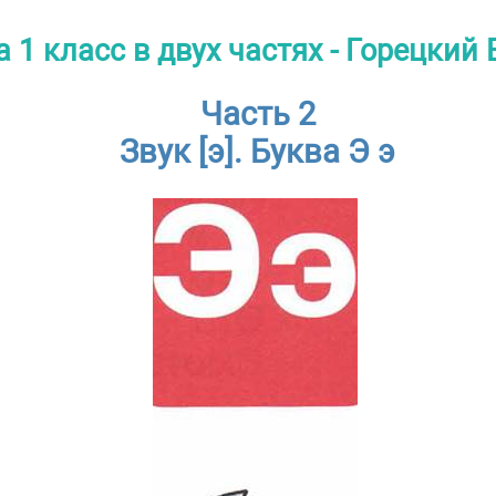
 1 класс в двух частях - Горецкий В
Часть 2
Звук [э]. Буква Э э