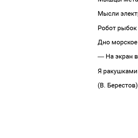
Мысли электр
Робот рыбок н
Дно морское и
— На экран взг
Я ракушками 
(В. Берестов)