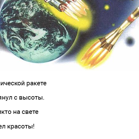
ческой ракете
ул с высоты.
то на свете
 красоты!