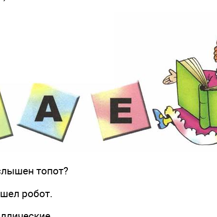
лышен топот?
ел робот.
ические,