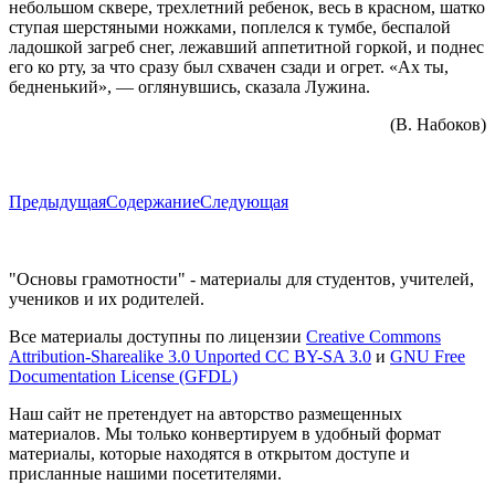
небольшом сквере, трехлетний ребенок, весь в красном, шатко
ступая шерстяными ножками, поплелся к тумбе, беспалой
ладошкой загреб снег, лежавший аппетитной горкой, и поднес
его ко рту, за что сразу был схвачен сзади и огрет. «Ах ты,
бедненький», — оглянувшись, сказала Лужина.
(В. Набоков)
Предыдущая
Содержание
Следующая
"Основы грамотности" - материалы для студентов, учителей,
учеников и их родителей.
Все материалы доступны по лицензии
Creative Commons
Attribution-Sharealike 3.0 Unported CC BY-SA 3.0
и
GNU Free
Documentation License (GFDL)
Наш сайт не претендует на авторство размещенных
материалов. Мы только конвертируем в удобный формат
материалы, которые находятся в открытом доступе и
присланные нашими посетителями.