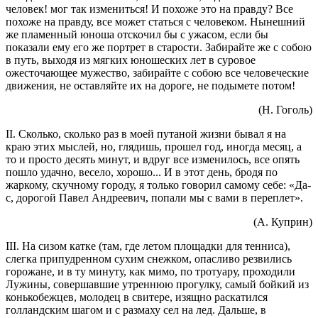
человек! мог так измениться! И похоже это на правду? Все
похоже на правду, все может статься с человеком. Нынешний
же пламенный юноша отскочил бы с ужасом, если бы
показали ему его же портрет в старости. Забирайте же с собою
в путь, выходя из мягких юношеских лет в суровое
ожесточающее мужество, забирайте с собою все человеческие
движения, не оставляйте их на дороге, не подымете потом!
(Н. Гоголь)
II. Сколько, сколько раз в моей путаной жизни бывал я на
краю этих мыслей, но, глядишь, прошел год, иногда месяц, а
то и просто десять минут, и вдруг все изменилось, все опять
пошло удачно, весело, хорошо... И в этот день, бродя по
жаркому, скучному городу, я только говорил самому себе: «Да-
с, дорогой Павел Андреевич, попали мы с вами в переплет».
(А. Куприн)
III. На сизом катке (там, где летом площадки для тенниса),
слегка припудренном сухим снежком, опасливо резвились
горожане, и в ту минуту, как мимо, по тротуару, проходили
Лужины, совершавшие утреннюю прогулку, самый бойкий из
конькобежцев, молодец в свитере, изящно раскатился
голландским шагом и с размаху сел на лед. Дальше, в