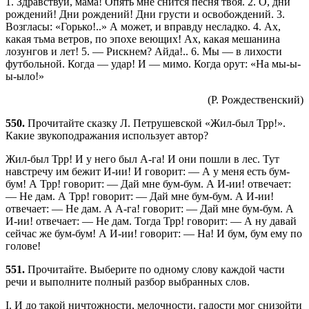
1. Здравствуй, мама! Опять мне снится песня твоя. 2. О, дни
рождений! Дни рождений! Дни грусти и освобождений. 3.
Возгласы: «Горько!..» А может, и вправду несладко. 4. Ах,
какая тьма ветров, по эпохе веющих! Ах, какая мешанина
лозунгов и лет! 5. — Рискнем? Айда!.. 6. Мы — в лихости
футбольной. Когда — удар! И — мимо. Когда орут: «На мы-ы-
ы-ыло!»
(Р. Рождественский)
550.
Прочитайте сказку Л. Петрушевской «Жил-был Трр!».
Какие звукоподражания использует автор?
Жил-был Трр! И у него был А-га! И они пошли в лес. Тут
навстречу им бежит И-ии! И говорит: — А у меня есть бум-
бум! А Трр! говорит: — Дай мне бум-бум. А И-ии! отвечает:
— Не дам. А Трр! говорит: — Дай мне бум-бум. А И-ии!
отвечает: — Не дам. А А-га! говорит: — Дай мне бум-бум. А
И-ии! отвечает: — Не дам. Тогда Трр! говорит: — А ну давай
сейчас же бум-бум! А И-ии! говорит: — На! И бум, бум ему по
голове!
551.
Прочитайте. Выберите по одному слову каждой части
речи и выполните полный разбор выбранных слов.
I. И до такой ничтожности, мелочности, гадости мог снизойти