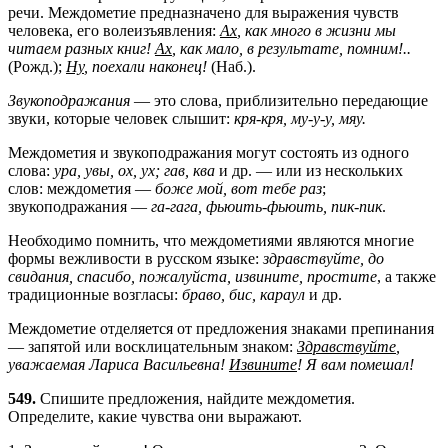
речи. Междометие предназначено для выражения чувств
человека, его волеизъявления:
Ах
, как много в жизни мы
читаем разных книг!
Ах
, как мало, в результате, помним!..
(Рожд.);
Ну
, поехали наконец!
(Наб.).
Звукоподражания
— это слова, приблизительно передающие
звуки, которые человек слышит:
кря-кря, му-у-у, мяу.
Междометия и звукоподражания могут состоять из одного
слова:
ура, увы, ох, ух; гав, ква
и др. — или из нескольких
слов: междометия —
боже мой, вот тебе раз
;
звукоподражания —
га-гага, фьюить-фьюить, пик-пик
.
Необходимо помнить, что междометиями являются многие
формы вежливости в русском языке:
здравствуйте, до
свидания, спасибо, пожалуйста, извините, простите
, а также
традиционные возгласы:
браво, бис, караул
и др.
Междометие отделяется от предложения знаками препинания
— запятой или восклицательным знаком:
Здравствуйте
,
уважаемая Лариса Васильевна!
Извините
! Я вам помешал!
549.
Спишите предложения, найдите междометия.
Определите, какие чувства они выражают.