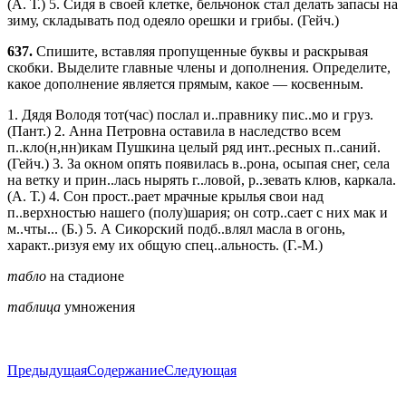
(А. Т.) 5. Сидя в своей клетке, бельчонок стал делать запасы на
зиму, складывать под одеяло орешки и грибы. (Гейч.)
637.
Спишите, вставляя пропущенные буквы и раскрывая
скобки. Выделите главные члены и дополнения. Определите,
какое дополнение является прямым, какое — косвенным.
1. Дядя Володя тот(час) послал и..правнику пис..мо и груз.
(Пант.) 2. Анна Петровна оставила в наследство всем
п..кло(н,нн)икам Пушкина целый ряд инт..ресных п..саний.
(Гейч.) 3. За окном опять появилась в..рона, осыпая снег, села
на ветку и прин..лась нырять г..ловой, р..зевать клюв, каркала.
(А. Т.) 4. Сон прост..рает мрачные крылья свои над
п..верхностью нашего (полу)шария; он сотр..сает с них мак и
м..чты... (Б.) 5. А Сикорский подб..влял масла в огонь,
характ..ризуя ему их общую спец..альность. (Г.-М.)
табло
на стадионе
таблица
умножения
Предыдущая
Содержание
Следующая