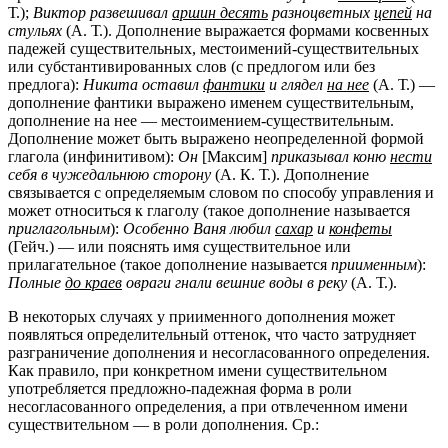
Т.);
Виктор развешивал
аршин десять
разноцветных
цепей
на
стульях
(А. Т.). Дополнение выражается формами косвенных
падежей существительных, местоимений-существительных
или субстантивированных слов (с предлогом или без
предлога):
Никита оставил
фантики
и глядел
на нее
(А. Т.) —
дополнение фантики выражено именем существительным,
дополнение на нее — местоимением-существительным.
Дополнение может быть выражено неопределенной формой
глагола (инфинитивом):
Он
[Максим]
приказывал коню
нести
себя в чужедальнюю сторону
(А. К. Т.). Дополнение
связывается с определяемым словом по способу управления и
может относиться к глаголу (такое дополнение называется
приглагольным
):
Особенно Ваня любил
сахар
и
конфеты
(Гейч.) — или пояснять имя существительное или
прилагательное (такое дополнение называется
приименным
):
Полные
до краев
овраги гнали вешние воды в реку
(А. Т.).
В некоторых случаях у приименного дополнения может
появляться определительный оттенок, что часто затрудняет
разграничение дополнения и несогласованного определения.
Как правило, при конкретном имени существительном
употребляется предложно-падежная форма в роли
несогласованного определения, а при отвлеченном имени
существительном — в роли дополнения. Ср.: