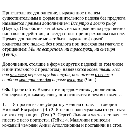
Приглагольное дополнение, выраженное именем
существительным в форме винительного падежа без предлога,
называется
прямым
дополнением:
Все утро я ловлю
рыбу
(Пауст.). Оно обозначает объект, на который непосредственно
направлено действие, и всегда стоит при переходном глаголе.
Прямое дополнение может быть выражено формой
родительного падежа без предлога при переходном глаголе с
отрицанием:
Мы не встречаем
ни трясогузки, ни снегиря
(Гейч.).
Дополнения, стоящие в формах других падежей (в том числе
и винительного с предлогом), называются
косвенными
:
Лес
дал
человеку
первые орудия труда, познакомил
с огнем
и
снабдил
материалом для
первых
костров
(Чив.).
636.
Прочитайте. Выделите в предложениях дополнения.
Определите, к какому слову они относятся и чем выражены.
1. — Я просил вас не убирать у меня на столе, — говорил
Николай Евграфыч. (Ч.) 2. Я не позволю мужикам откупаться
от этих сорванцов. (Тел.) 3. Сергей Львович часто заставлял ее
писать с него портреты. (Гейч.) 4. Мальчики принесли
кожаный чемодан Анны Аполлоновны и поставили на стол.