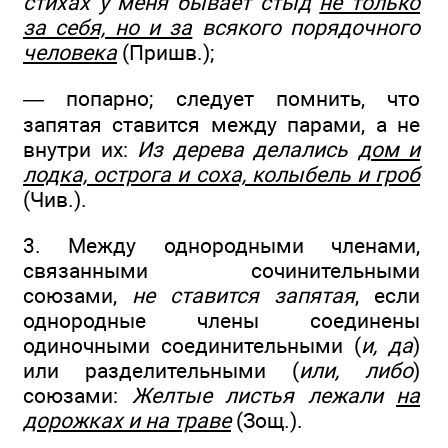
стихах у меня бывает стыд
не только
за себя, но и за
всякого порядочного
человека
(Пришв.);
— попарно; следует помнить, что
запятая ставится между парами, а не
внутри их:
Из дерева делались
дом и
лодка, острога и соха, колыбель и гроб
(Чив.).
3. Между однородными членами,
связанными сочинительными
союзами,
не ставится запятая
, если
однородные члены соединены
одиночными соединительными (
и, да
)
или разделительными (
или, либо
)
союзами:
Желтые листья лежали
на
дорожках и на траве
(Зощ.).