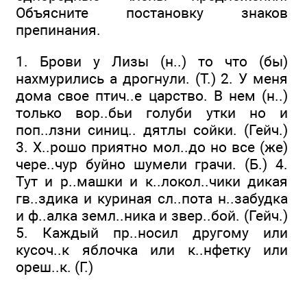
Объясните постановку знаков
препинания.
1. Брови у Лизы (н..) то что (бы)
нахмурились а дрогнули. (Т.) 2. У меня
дома свое птич..е царство. В нем (н..)
только вор..бьи голуби утки но и
поп..лзни синиц.. дятлы сойки. (Гейч.)
3. Х..рошо приятно мол..до но все (же)
чере..чур буйно шумели грачи. (Б.) 4.
Тут и р..машки и к..локол..чики дикая
гв..здика и куриная сл..пота н..забудка
и ф..алка земл..ника и звер..бой. (Гейч.)
5. Каждый пр..носил другому или
кусоч..к яблочка или к..нфетку или
ореш..к. (Г.)