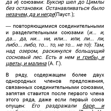
да и
) союзами:
Буксир шел до Цимлы
без остановки. Останавливаться было
незачем, да и негде
(Пауст.);
— повторяющимися соединительными
и разделительными союзами (
и... и,
да... да, ни... ни, или... или, ли... ли,
либо... либо, то... то, не то... не то
):
Там,
над озером, раскинулся большущий
сосновый лес. Есть в нем
и грибы, и
цветы, и малина
(А. Г.).
В ряду, содержащем более двух
однородных членов предложения,
связанных соединительными союзами,
запятая ставится после первого члена
этого ряда, даже если первый союз
опущен:
Его раздражали
баре, и