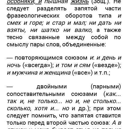
особняки, и
пышная
жизнь
(Зощ.). Не
следует разделять запятой части
фразеологических оборотов типа
и
смех и горе; и стар и мал; ни дать ни
взяты, ни шатко ни валко
, а также
тесно связанные между собой по
смыслу пары слов, объединенные:
— повторяющимся союзом
и
:
и день и
ночь
(«всегда»);
и том и сям
(«везде»);
и мужчина и женщина
(«все») и т.п.;
— двойными (парными)
сопоставительными союзами (
как...
так и, не только... но и, не столько...
сколько, хотя и... но
и др.); при этом
следует помнить, что запятая ставится
только перед второй частью союза:
А в