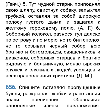
(Гейч.) 5. Тут чудной старик приподнял
свою шляпу, свистнул собаку, запыхтел
трубкой, оставляя за собой широкую
полосу густого дыма, и зашагал к
желтому гороховому полю. (А. Г.) 6.
Соборный колокол, разнося гул далеко
по острову и по морю, не то бил сполох,
не то созывал черный собор, всю
братию и богомольцев, священников и
диаконов, соборных старцев и братию
рядовую и больничную, монастырских
служек и служилых людей, усольцев и
всех православных христиан. (Д. М.)
656.
Спишите, вставляя пропущенные
буквы, раскрывая скобки и расставляя
знаки препинания. Обозначьте
однородные члены предложения.