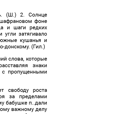
. (Ш.) 2. Солнце
а шафрановом фоне
да и шаги редких
и угли затягивало
 южные кушанья и
-донскому. (Гил.)
ий слова, которые
асставляя знаки
х с пропущенными
ет свободу роста
оя за пределами
му бабушке п..дали
акому важному делу