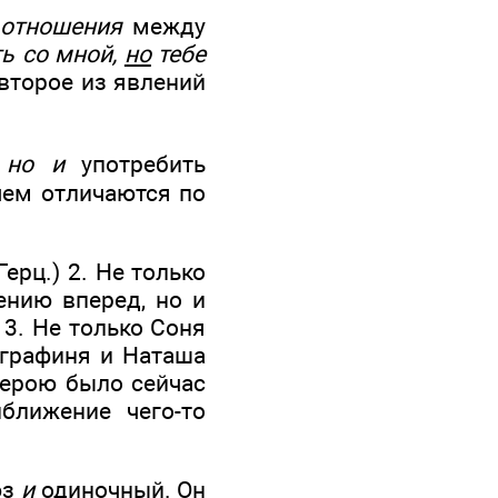
 отношения
между
ь со мной,
но
тебе
 второе из явлений
. но и
употребить
 чем отличаются по
ерц.) 2. Не только
нию вперед, но и
 3. Не только Соня
 графиня и Наташа
 герою было сейчас
ближение чего-то
юз
и
одиночный. Он