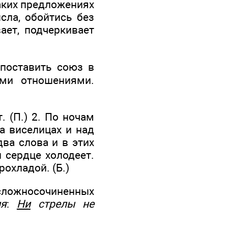
таких предложениях
сла, обойтись без
ет, подчеркивает
поставить союз в
ыми отношениями.
. (П.) 2. По ночам
на виселицах и над
два слова и в этих
и сердце холодеет.
рохладой. (Б.)
ожносочиненных
ия
:
Ни
стрелы не