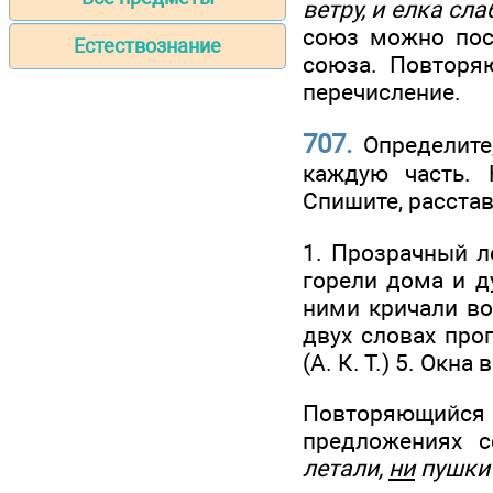
ветру, и елка с
союз можно пост
Естествознание
союза. Повторя
перечисление.
707.
Определите
каждую часть. 
Спишите, расста
1. Прозрачный ле
горели дома и д
ними кричали вор
двух словах прог
(А. К. Т.) 5. Окн
Повторяющий
предложениях 
летали,
ни
пушки 