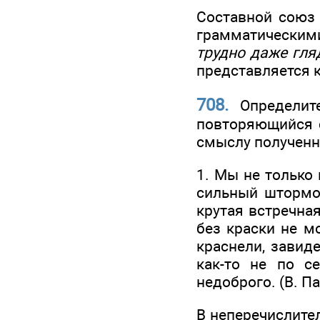
Составной союз 
грамматическим
трудно даже гля
представляется 
708.
Определит
повторяющийся
смыслу полученн
1. Мы не только 
сильный штормо
крутая встречная
без краски не м
краснели, завиде
как-то не по с
недоброго. (В. Па
В неперечислит