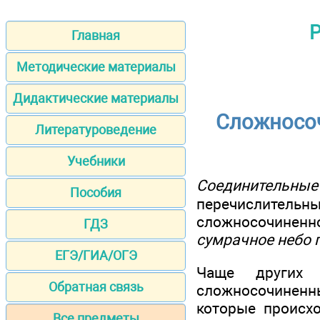
Р
Главная
Методические материалы
Дидактические материалы
Сложносо
Литературоведение
Учебники
Соединительны
Пособия
перечислитель
сложносочиненн
ГДЗ
сумрачное небо 
ЕГЭ/ГИА/ОГЭ
Чаще других
Обратная связь
сложносочиненны
которые происх
Все предметы