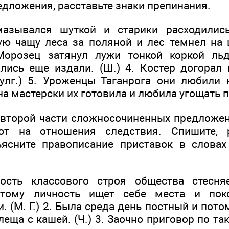
дложения, расставьте знаки препинания.
мазывался шуткой и старики расходились
ую чащу леса за поляной и лес темнел н
. Морозец затянул лужи тонкой коркой ль
ись еще издали. (Ш.) 4. Костер догорал 
Булг.) 5. Уроженцы Таганрога они любили
а мастерски их готовила и любила угощать по
второй части сложносочиненных предложен
ют на отношения следствия. Спишите, р
ъясните правописание приставок в слова
ность классового строя общества стесня
этому личность ищет себе места и пок
. (М. Г.) 2. Была среда день постный и пото
еща с кашей. (Ч.) 3. Заочно приговор по т