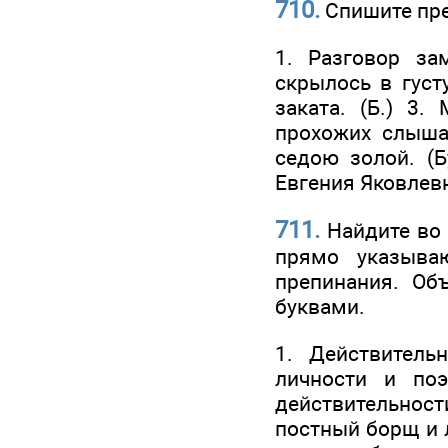
710.
Спишите пре
1. Разговор за
скрылось в густ
заката. (Б.) 3
прохожих слышал
седою золой. (
Евгения Яковлевн
711.
Найдите во 
прямо указыва
препинания. Об
буквами.
1. Действитель
личности и по
действительности
постный борщ и л