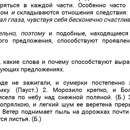
ряться в каждой части. Особенно часто
зом
и
складываются отношения следствия
ал глаза, чувствуя себя бесконечно счастл
ельно, поэтому
и подобные, находящиеся
ого предложения, способствуют проявл
, какие слова и почему способствуют выр
дующих предложениях.
оде не зажигали, и сумерки постепенно 
ку. (Пауст.) 2. Морозило крепко, и Б
села по небу над снежной поляной. (Б.) 
опрялкою, и легкий шум ее веретена пре
4. Ветер поднимает пыль на дорожках почти
я листья. (Б.)