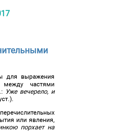
017
нительными
ы для выражения
й между частями
.:
Уже вечерело, и
ст.).
речислительных
ытия или явления,
инкою порхает на