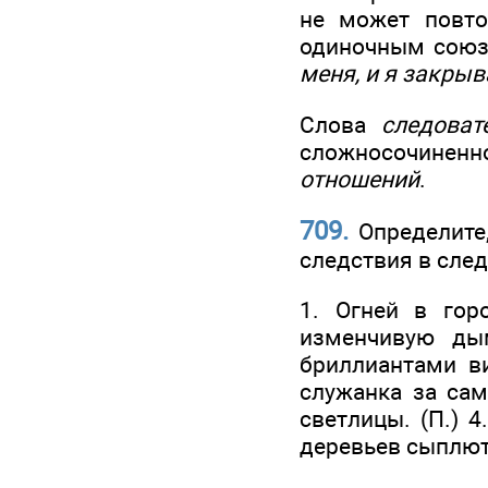
не может повто
одиночным сою
меня, и я закрыв
Слова
следоват
сложносочиненн
отношений
.
709.
Определите
следствия в сле
1. Огней в гор
изменчивую дым
бриллиантами ви
служанка за сам
светлицы. (П.) 
деревьев сыплютс