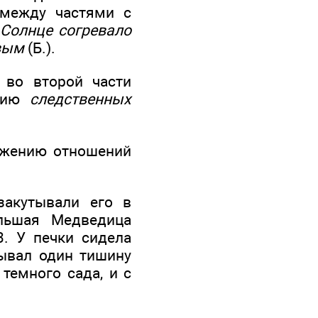
 между частями с
:
Солнце согревало
ивым
(Б.).
 во второй части
ению
следственных
ажению отношений
закутывали его в
ольшая Медведица
3. У печки сидела
рывал один тишину
 темного сада, и с