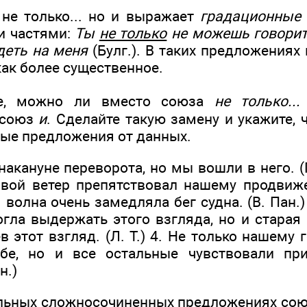
не только... но и выражает
градационные
и частями:
Ты
не только
не можешь говорит
деть на меня
(Булг.). В таких предложениях
как более существенное.
е, можно ли вместо союза
не только..
 союз
и
. Сделайте такую замену и укажите,
ые предложения от данных.
накануне переворота, но мы вошли в него. (Г
вой ветер препятствовал нашему продвиже
 волна очень замедляла бег судна. (В. Пан.)
огла выдержать этого взгляда, но и старая
в этот взгляд. (Л. Т.) 4. Не только нашему
ебе, но и все остальные чувствовали при
н.)
ельных сложносочиненных предложениях со