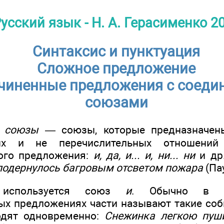
усский язык - Н. А. Герасименко 2
Синтаксис и пунктуация
Сложное предложение
чиненные предложения с соеди
союзами
е союзы
— союзы, которые предназначен
ных и не перечислительных отношени
ого предложения:
и, да, и... и, ни... ни
и др
подернулось багровым отсветом пожара
(Пау
 используется союз
и
. Обычно в пе
х предложениях части называют такие соб
одят одновременно:
Снежинка легкою пуш