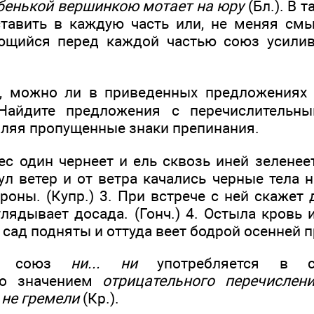
лабенькой вершинкою мотает на юру
(Бл.). В 
авить в каждую часть или, не меняя смы
ющийся перед каждой частью союз усилива
, можно ли в приведенных предложениях 
Найдите предложения с перечислительн
вляя пропущенные знаки препинания.
с один чернеет и ель сквозь иней зеленеет
ул ветер и от ветра качались черные тела 
оны. (Купр.) 3. При встрече с ней скажет 
лядывает досада. (Гонч.) 4. Остыла кровь 
а в сад подняты и оттуда веет бодрой осенней п
ся союз
ни... ни
употребляется в сл
со значением
отрицательного перечислен
не гремели
(Кр.).