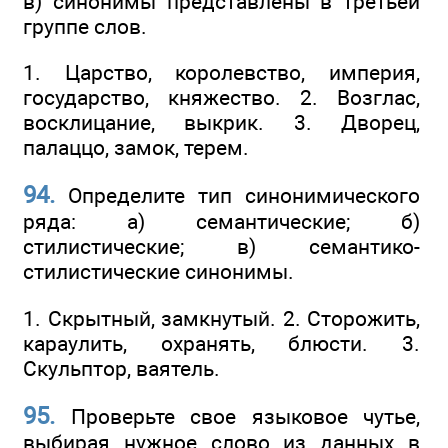
в) синонимы представлены в третьей
группе слов.
1. Царство, королевство, империя,
государство, княжество. 2. Возглас,
восклицание, выкрик. 3. Дворец,
палаццо, замок, терем.
94.
Определите тип синонимического
ряда: а) семантические; б)
стилистические; в) семантико-
стилистические синонимы.
1. Скрытный, замкнутый. 2. Сторожить,
караулить, охранять, блюсти. 3.
Скульптор, ваятель.
95.
Проверьте свое языковое чутье,
выбирая нужное слово из данных в