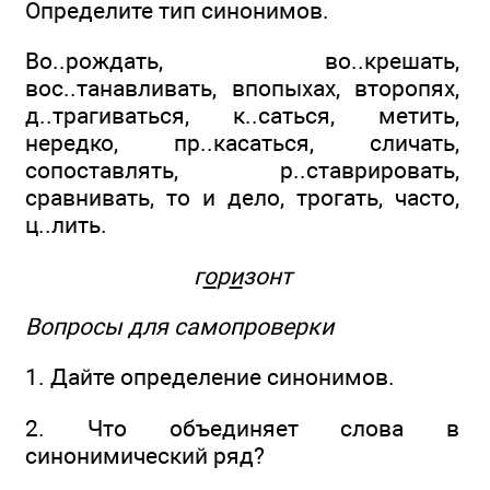
Определите тип синонимов.
Во..рождать, во..крешать,
вос..танавливать, впопыхах, второпях,
д..трагиваться, к..саться, метить,
нередко, пр..касаться, сличать,
сопоставлять, р..ставрировать,
сравнивать, то и дело, трогать, часто,
ц..лить.
г
о
р
и
зонт
Вопросы для самопроверки
1. Дайте определение синонимов.
2. Что объединяет слова в
синонимический ряд?