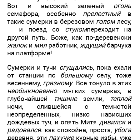
Вот и высокий зеленый
огонь
семафора, особенно
прелестный
в
такие сумерки в березовом
голом
лесу,
— и поезд со
стуком
переходит на
другой путь. Боже, как по-деревенски
жалок
и
мил
работник,
ждущий
барчука
на платформе!
Сумерки и тучи
сгущались
, пока ехали
от станции по
большому
селу, тоже
весеннему,
грязному
. Все тонуло в этих
необыкновенно
мягких сумерках, в
глубочайшей
тишине
земли,
теплой
ночи, слившейся с темнотой
неопределенных, низко нависших
дождевых туч, и опять Митя
дивился
и
радовался
: как спокойна, проста,
убога
деревня, эти
пахучие
курные избы, уже