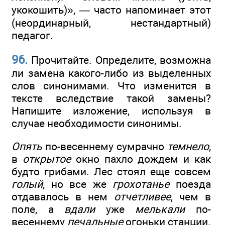
укокошить)», — часто напоминает этот
(неординарный, нестандартный)
педагог.
96.
Прочитайте. Определите, возможна
ли замена какого-либо из выделенных
слов синонимами. Что изменится в
тексте вследствие такой замены?
Напишите изложение, используя в
случае необходимости синонимы.
Опять
по-весеннему сумрачно
темнело
,
в
открытое
окно пахло дождем и как
будто грибами. Лес стоял еще совсем
голый
, но все же
грохотанье
поезда
отдавалось в нем
отчетливее
, чем в
поле, а
вдали
уже
мелькали
по-
весеннему
печальные
огоньки станции.