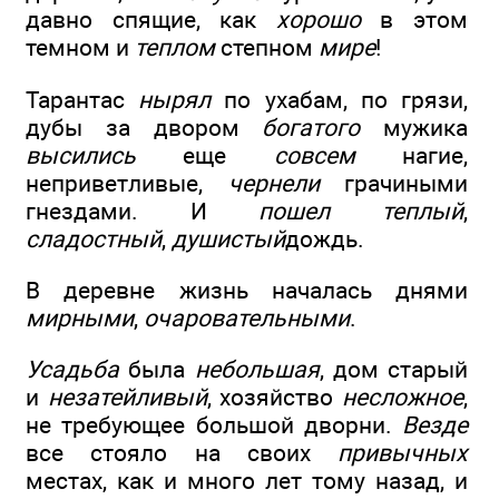
давно спящие, как
хорошо
в этом
темном и
теплом
степном
мире
!
Тарантас
нырял
по ухабам, по грязи,
дубы за двором
богатого
мужика
высились
еще
совсем
нагие,
неприветливые,
чернели
грачиными
гнездами. И
пошел теплый
,
сладостный
,
душистый
дождь.
В деревне жизнь началась днями
мирными
,
очаровательными
.
Усадьба
была
небольшая
, дом старый
и
незатейливый
, хозяйство
несложное
,
не требующее большой дворни.
Везде
все стояло на своих
привычных
местах, как и много лет тому назад, и