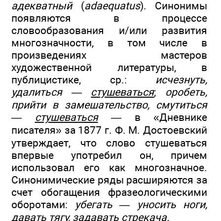
адекватный
(
adaequatus
). Синонимы
появляются в процессе
словообразования и/или развития
многозначности, в том числе в
произведениях мастеров
художественной литературы, в
публицистике, ср.:
исчезнуть,
удалиться —
стушеваться
;
оробеть,
прийти в замешательство, смутиться
—
стушеваться
— в «Дневнике
писателя» за 1877 г. Ф. М. Достоевский
утверждает, что слово стушеваться
впервые употребил он, причем
использовал его как многозначное.
Синонимические ряды расширяются за
счет обогащения фразеологическими
оборотами:
убегать — уносить ноги,
давать тягу, задавать стрекача.