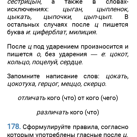
сестрицын
, а также в словах-
исключениях:
цыган, цыпленок,
цыкать, цыпочки, цып-цып
. В
остальных случаях после
ц
пишется
буква
и
:
циферблат, милиция
.
После
ц
под ударением произносится и
пишется
о
, без ударения —
е
:
цокот,
кольцо, поцелуй, сердце
.
Запомните написание слов:
цокать,
цокотуха, герцог, меццо, скерцо
.
отличать
кого (что) от кого (чего)
различать
кого (что)
178.
Сформулируйте правила, согласно
которым употреблены гласные после
ц
.