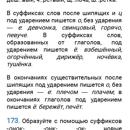
В суффиксах слов после шипящих и
ц
под ударением пишется
о
, без ударения
—
е
:
девчонка, свинцовый, горячо,
певуче
. В суффиксах слов,
образованных от глаголов, под
ударением пишется
ё
:
взбешённый,
огорчённый, дирижёр, ночёвка,
тушёнка
.
В окончаниях существительных после
шипящих под ударением пишется
о
, без
ударения —
е
:
плечом — плачем
; в
окончаниях глаголов под ударением
пишется
ё
:
бережёт, печёт
.
173.
Образуйте с помощью суффиксов
-
онок-, -онк-, -ок
- новые