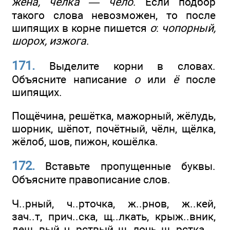
жена, чёлка — чело
. Если подбор
такого слова невозможен, то после
шипящих в корне пишется
о
:
чопорный,
шорох, изжога
.
171.
Выделите корни в словах.
Объясните написание
о
или
ё
после
шипящих.
Пощёчина, решётка, мажорный, жёлудь,
шорник, шёпот, почётный, чёлн, щёлка,
жёлоб, шов, пижон, кошёлка.
172.
Вставьте пропущенные буквы.
Объясните правописание слов.
Ч..рный, ч..рточка, ж..рнов, ж..кей,
зач..т, прич..ска, щ..лкать, крыж..вник,
деш..вый, ч..рствый, щ..лочь, ш..рстка.