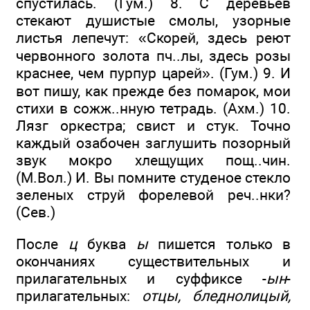
спустилась. (Гум.) 8. С деревьев
стекают душистые смолы, узорные
листья лепечут: «Скорей, здесь реют
червонного золота пч..лы, здесь розы
краснее, чем пурпур царей». (Гум.) 9. И
вот пишу, как прежде без помарок, мои
стихи в сожж..нную тетрадь. (Ахм.) 10.
Лязг оркестра; свист и стук. Точно
каждый озабочен заглушить позорный
звук мокро хлещущих пощ..чин.
(М.Вол.) И. Вы помните студеное стекло
зеленых струй форелевой реч..нки?
(Сев.)
После
ц
буква
ы
пишется только в
окончаниях существительных и
прилагательных и суффиксе -
ын
-
прилагательных:
отцы, бледнолицый,