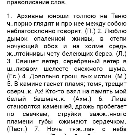
правописание слов.
1. Архивны юноши толпою на Таню
ч..порно глядят и про нее между собою
неблагосклонно говорят. (П.) 2. Люблю
дымок спаленной жнивы, в степи
ночующий обоз и на холме средь
ж..лтойнивы чету белеющих берез. (Л.)
3. Свищет ветер, серебряный ветер в
ш..лковом шелесте снежного шума.
(Ес.) 4. Довольно грош..вых истин. (М.)
5. В камине гаснет пламя; томя, трещит
сверч..к. Ах! Кто-то взял на память мой
белый башмач..к. (Ахм.) 6. Лица
становятся каменней, дрожь пробегает
по свечкам, струйки зажж..нного
пламени губы сжимают сердечком.
(Паст.) 7. Ночь тяж..лая с неба