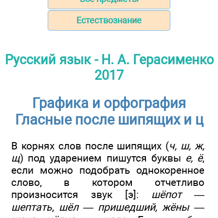
Естествознание
Русский язык - Н. А. Герасименко
2017
Графика и орфография
Гласные после шипящих и ц
В корнях слов после шипящих (
ч, ш, ж,
щ
) под ударением пишутся буквы
е, ё
,
если можно подобрать однокоренное
слово, в котором отчетливо
произносится звук [э]:
шёпот —
шептать, шёл — пришедший, жёны —