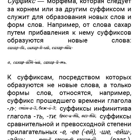
Суффикс
— морфема, которая следует
за корнем или за другим суффиксом и
служит для образования новых слов и
форм слов. Например, от слова сахар
путем прибавления к нему суффиксов
образуются новые слова:
К суффиксам, посредством которых
образуются не новые слова, а только
формы слов, относятся, например,
суффикс прошедшего времени глагола
-
л
-:
суффиксы инфинитива
глагола -
ть, -ти
:
суффиксы
сравнительной и превосходной степени
прилагательных -
е, -ее (-ей), -ше, -ейш-,
-айш
-:
(разг.),