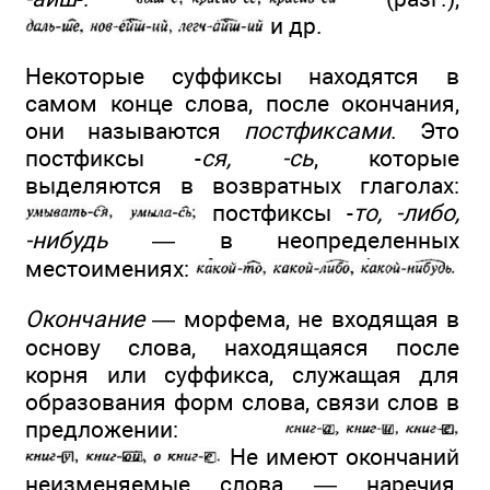
и др.
Некоторые суффиксы находятся в
самом конце слова, после окончания,
они называются
постфиксами
. Это
постфиксы -
ся, -сь
, которые
выделяются в возвратных глаголах:
постфиксы -
то, -либо,
-нибудь
— в неопределенных
местоимениях:
Окончание
— морфема, не входящая в
основу слова, находящаяся после
корня или суффикса, служащая для
образования форм слова, связи слов в
предложении:
Не имеют окончаний
неизменяемые слова — наречия,