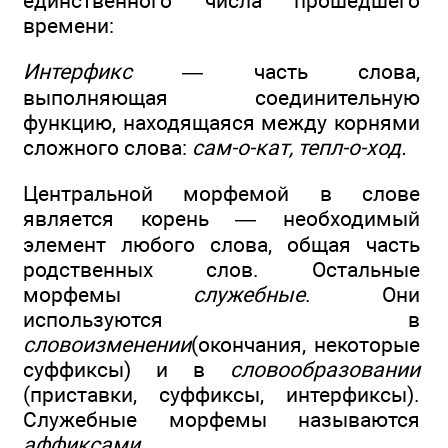
единственного числа прошедшего
времени:
Интерфикс
— часть слова,
выполняющая соединительную
функцию, находящаяся между корнями
сложного слова:
сам-о-кат, тепл-о-ход.
Центральной морфемой в слове
является корень — необходимый
элемент любого слова, общая часть
родственных слов. Остальные
морфемы
служебные
. Они
используются в
словоизменении
(окончания, некоторые
суффиксы) и в
словообразовании
(приставки, суффиксы, интерфиксы).
Служебные морфемы называются
аффиксами
.