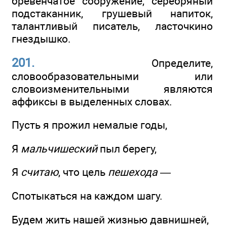
бревенчатое сооружение, серебряный
подстаканник, грушевый напиток,
талантливый писатель, ласточкино
гнездышко.
201.
Определите,
словообразовательными или
словоизменительными являются
аффиксы в выделенных словах.
Пусть я прожил немалые годы,
Я
мальчишеский
пыл берегу,
Я
считаю
, что цель
пешехода
—
Спотыкаться на каждом шагу.
Будем жить нашей жизнью давнишней,