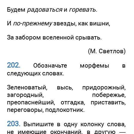
Будем
радоваться
и
горевать
.
И
по-прежнему
звезды, как вишни,
За забором вселенной срывать.
(М. Светлов)
202.
Обозначьте морфемы в
следующих словах.
Зеленоватый, высь, придорожный,
загородный, побережье,
преопаснейший, отгадка, приставить,
переговоры, подлокотник.
203.
Выпишите в одну колонку слова,
не имеющие окончаний, в другую —