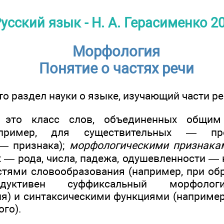
усский язык - Н. А. Герасименко 2
Морфология
Понятие о частях речи
о раздел науки о языке, изучающий части ре
то класс слов, объединенных общи
ример, для существительных — пре
 — признака);
морфологическими признака
 — рода, числа, падежа, одушевленности —
ностями словообразования (например, при о
дуктивен суффиксальный морфолог
я) и синтаксическими функциями (например,
го).