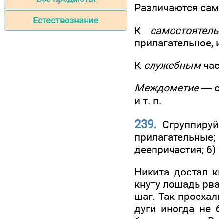
Различаются сам
Естествознание
К
самостоятел
прилагательное, 
К
служебным
час
Междометие
— о
и т. п.
239.
Сгруппируйт
прилагательные;
деепричастия; 6)
Никита достал к
кнуту лошадь рва
шаг. Так проехал
дуги иногда не 