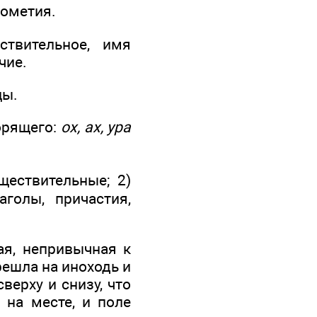
дометия.
твительное, имя
чие.
цы.
орящего:
ох, ах, ура
ществительные; 2)
аголы, причастия,
ая, непривычная к
решла на иноходь и
верху и снизу, что
 на месте, и поле