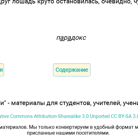
руг лошадь круто остановилась, очевидно, ч
п
а
р
а
докс
я
Содержание
" - материалы для студентов, учителей, учен
ative Commons Attribution-Sharealike 3.0 Unported CC BY-SA 3.
 материалов. Мы только конвертируем в удобный формат м
присланные нашими посетителями.