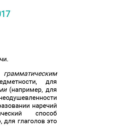
017
чи.
м
грамматическим
дметности, для
ми
(например, для
 неодушевленности
бразовании наречий
ический способ
 для глаголов это