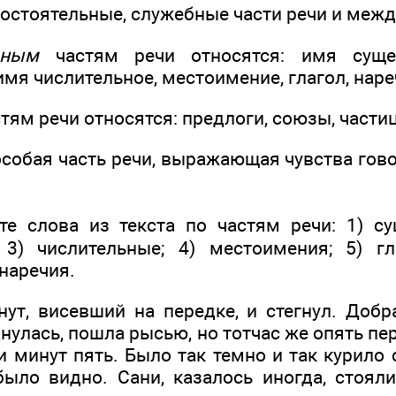
остоятельные, служебные части речи и меж
ьным
частям речи относятся: имя сущес
имя числительное, местоимение, глагол, наре
тям речи относятся: предлоги, союзы, части
собая часть речи, выражающая чувства гов
е слова из текста по частям речи: 1) су
 3) числительные; 4) местоимения; 5) гл
 наречия.
нут, висевший на передке, и стегнул. Добр
нулась, пошла рысью, но тотчас же опять пе
и минут пять. Было так темно и так курило с
было видно. Сани, казалось иногда, стояли