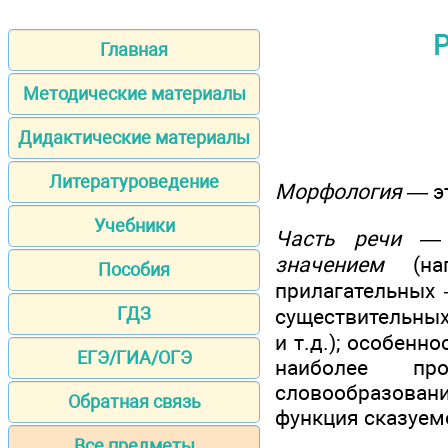
Р
Главная
Методические материалы
Дидактические материалы
Литературоведение
Морфология
— эт
Учебники
Часть речи
— э
значением
(нап
Пособия
прилагательных
ГДЗ
существительных
и т.д.); особен
ЕГЭ/ГИА/ОГЭ
наиболее про
словообразовани
Обратная связь
функция сказуемо
Все предметы