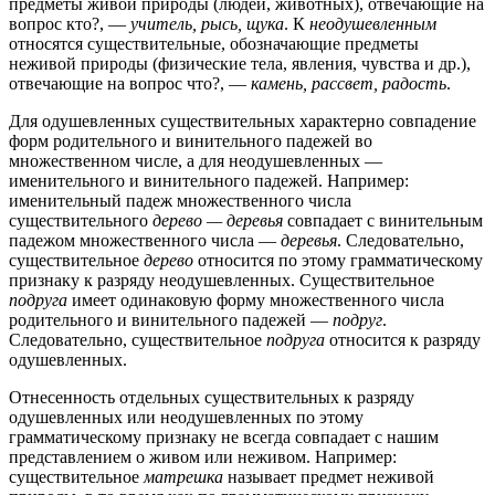
предметы живой природы (людей, животных), отвечающие на
вопрос кто?, —
учитель, рысь, щука
. К
неодушевленным
относятся существительные, обозначающие предметы
неживой природы (физические тела, явления, чувства и др.),
отвечающие на вопрос что?, —
камень, рассвет, радость
.
Для одушевленных существительных характерно совпадение
форм родительного и винительного падежей во
множественном числе, а для неодушевленных —
именительного и винительного падежей. Например:
именительный падеж множественного числа
существительного
дерево — деревья
совпадает с винительным
падежом множественного числа —
деревья
. Следовательно,
существительное
дерево
относится по этому грамматическому
признаку к разряду неодушевленных. Существительное
подруга
имеет одинаковую форму множественного числа
родительного и винительного падежей —
подруг
.
Следовательно, существительное
подруга
относится к разряду
одушевленных.
Отнесенность отдельных существительных к разряду
одушевленных или неодушевленных по этому
грамматическому признаку не всегда совпадает с нашим
представлением о живом или неживом. Например:
существительное
матрешка
называет предмет неживой