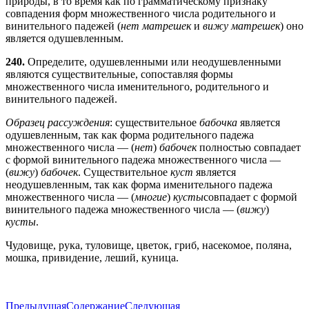
природы, в то время как по грамматическому признаку
совпадения форм множественного числа родительного и
винительного падежей (
нет матрешек
и
вижу матрешек
) оно
является одушевленным.
240.
Определите, одушевленными или неодушевленными
являются существительные, сопоставляя формы
множественного числа именительного, родительного и
винительного падежей.
Образец рассуждения
: существительное
бабочка
является
одушевленным, так как форма родительного падежа
множественного числа — (
нет
)
бабочек
полностью совпадает
с формой винительного падежа множественного числа —
(
вижу
)
бабочек
. Существительное
куст
является
неодушевленным, так как форма именительного падежа
множественного числа — (
многие
)
кусты
совпадает с формой
винительного падежа множественного числа — (
вижу
)
кусты
.
Чудовище, рука, туловище, цветок, гриб, насекомое, поляна,
мошка, привидение, леший, куница.
Предыдущая
Содержание
Следующая