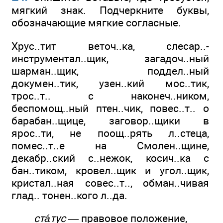
мягкий знак. Подчеркните буквы,
обозначающие мягкие согласные.
Хрус..тит веточ..ка, слесар..-
инструментал..щик, загадоч..ный
шарман..щик, поддел..ный
докумен..тик, узен..кий мос..тик,
трос..т.. с наконеч..ником,
беспомощ..ный птен..чик, повес..т.. о
барабан..щице, заговор..щики в
ярос..ти, не поощ..рять л..стеца,
помес..т..е на Смолен..щине,
декабр..ский с..нежок, косич..ка с
бан..тиком, кровел..щик и угол..щик,
кристал..ная совес..т.., обман..чивая
глад.. тонен..кого л..да.
стáтус
— правовое положение,