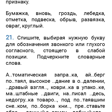
признаку.
Бумажка, вновь, гроздь, лебедка,
отметка, подвеска, обрыв, развязка,
овраг, круглый.
21.
Спишите, выбирая нужную букву
для обозначения звонкого или глухого
согласного, стоящего в слабой
позиции. Подчеркните словарные
слова.
А..томатическая запра..ка, ай..берг
по..таял, высокое ..дание в о..далении,
..дравый взгля.., коври..ка в упако..ке,
ма..штабные ..двиги, на..писал ..десь,
недогру..ка товаро.., под по..таявшим
сне..ком, по..борка кни.., пре..ставьте