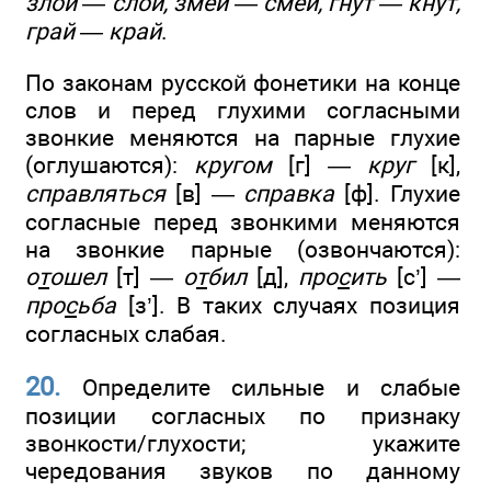
злой — слой, змей — смей, гнут — кнут,
грай — край
.
По законам русской фонетики на конце
слов и перед глухими согласными
звонкие меняются на парные глухие
(оглушаются):
кругом
[г] —
круг
[к],
справляться
[в] —
справка
[ф]. Глухие
согласные перед звонкими меняются
на звонкие парные (озвончаются):
о
т
ошел
[т] —
о
т
бил
[д],
про
с
ить
[с’] —
про
с
ьба
[з’]. В таких случаях позиция
согласных слабая.
20.
Определите сильные и слабые
позиции согласных по признаку
звонкости/глухости; укажите
чередования звуков по данному