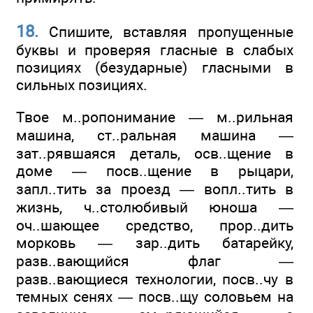
18.
Спишите, вставляя пропущенные
буквы и проверяя гласные в слабых
позициях (безударные) гласными в
сильных позициях.
Твое м..ропонимание — м..рильная
машина, ст..ральная машина —
зат..рявшаяся деталь, осв..щение в
доме — посв..щение в рыцари,
запл..тить за проезд — вопл..тить в
жизнь, ч..столюбивый юноша —
оч..шающее средство, прор..дить
морковь — заp..дить батарейку,
разв..вающийся флаг —
разв..вающиеся технологии, посв..чу в
темных сенях — посв..щу соловьем на