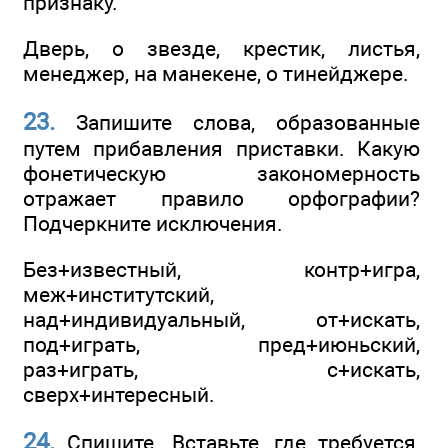
признаку.
Дверь, о звезде, крестик, листья,
менеджер, на манекене, о тинейджере.
23.
Запишите слова, образованные
путем прибавления приставки. Какую
фонетическую закономерность
отражает правило орфографии?
Подчеркните исключения.
Без+известный, контр+игра,
меж+институтский,
над+индивидуальный, от+искать,
под+играть, пред+июньский,
раз+играть, с+искать,
сверх+интересный.
24.
Спишите. Вставьте, где требуется,