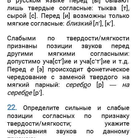
В русском языке перед [ы] бывают
лишь твердые согласные: тыква [т],
сырой [с]. Перед [и] возможны только
мягкие согласные:
близкий
[л’], [к’].
Слабыми по твердости/мягкости
признаны позиции звуков перед
другими мягкими согласными:
допустимо уча[ст']ие и уча[с’т’]ие и т.д.
Перед
е
[э] происходит фонетическое
чередование с заменой твердого на
мягкий парный:
сереб
р
о
[р] —
на
сереб
р
е
[р’].
22.
Определите сильные и слабые
позиции согласных по признаку
твердости/мягкости; укажите
чередования звуков по данному