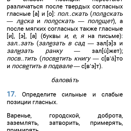
различаться после твердых согласных
гласные [а] и [о]:
пол..скать
(
пол
а
скать
— л
а
ска
и
пол
о
скать — пол
о
щет
), а
после мягких согласных также гласные
[и], [э], [а] (буквы
и, е, я
на письме):
зал..зать
(
зал
е
зать в сад
— зал[э]з и
зал
и
зать ранку
— зал[ú]жет);
посв..тить
(
посв
я
тить книгу
— с[в’á]то
и
посв
е
тить в подвале
— с[в’э]т).
баловáть
17.
Определите сильные и слабые
позиции гласных.
Варенье, городской, доброта,
заземлять, затворить, примерять,
примирять.