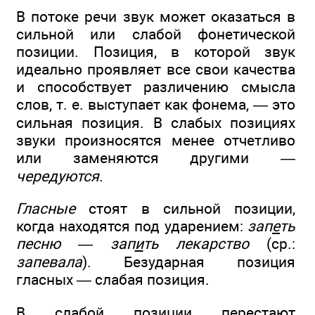
В потоке речи звук может оказаться в
сильной или слабой фонетической
позиции. Позиция, в которой звук
идеально проявляет все свои качества
и способствует различению смысла
слов, т. е. выступает как фонема, — это
сильная позиция. В слабых позициях
звуки произносятся менее отчетливо
или заменяются другими —
чередуются
.
Гласные
стоят в сильной позиции,
когда находятся под ударением:
зап
е
ть
песню — зап
и
ть лекарство
(ср.:
запевала
). Безударная позиция
гласных — слабая позиция.
В слабой позиции перестают