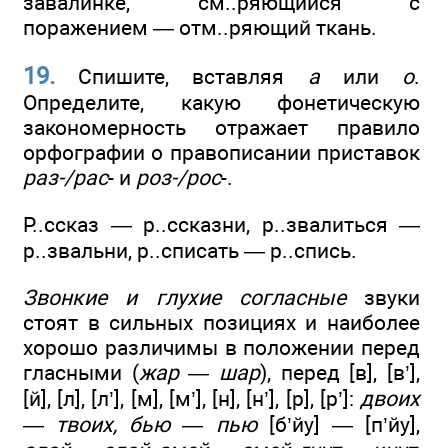
завалинке, см..ряющийся с
поражением — отм..ряющий ткань.
19.
Спишите, вставляя
а
или
о
.
Определите, какую фонетическую
закономерность отражает правило
орфографии о правописании приставок
раз-/рас
- и
роз-/рос
-.
Р..ссказ — р..ссказни, р..звалиться —
р..звальни, р..списать — р..спись.
Звонкие и глухие согласные
звуки
стоят в сильных позициях и наиболее
хорошо различимы в положении перед
гласными (
жар — шар
), перед [в], [в’],
[й], [л], [л’], [м], [м’], [н], [н’], [р], [р’]:
двоих
— твоих, бью — пью
[б’йу] — [п’йу],