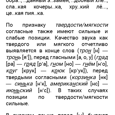
обра.., ..данный э..замен, ..добный хле..,
сла..кая кочеры..ка, хру..кий лё...,
це..кая пия..ка.
По признаку
твердости/мягкости
согласные также имеют сильные и
слабые позиции. Качество звука как
твердого или мягкого отчетливо
выявляется в конце слов (
тро
н
[н] —
тро
н
ь
[я’]), перед гласными [а, о, у] (
г
р
ад
[ра] —
г
р
яд
[р’а],
г
н
ом
[но] —
г
н
ём
[н’о],
к
р
уг
[крук] —
к
р
юк
[кр’ук]), перед
твердыми согласными (
корзи
н
ка
[нк]
—
си
нь
ка
[н’к],
америка
н
ский
[нс] —
ию
нь
ский
[н’с]). В таких случаях
позиции по твердости/мягкости
сильные.