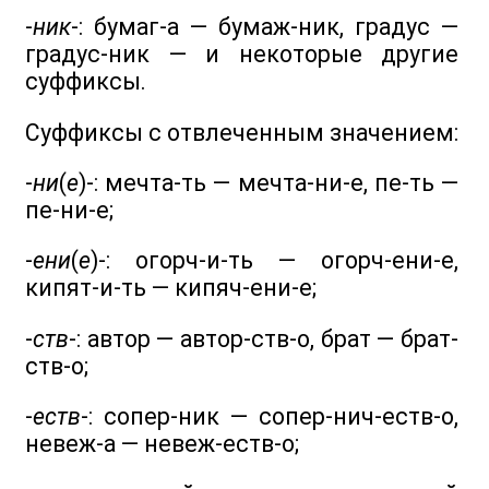
-
ник
-: бумаг-а — бумаж-ник, градус —
градус-ник — и некоторые другие
суффиксы.
Суффиксы с отвлеченным значением:
-
ни
(
е
)-: мечта-ть — мечта-ни-е, пе-ть —
пе-ни-е;
-
ени
(
е
)-: огорч-и-ть — огорч-ени-е,
кипят-и-ть — кипяч-ени-е;
-
ств
-: автор — автор-ств-о, брат — брат-
ств-о;
-
еств
-: сопер-ник — сопер-нич-еств-о,
невеж-а — невеж-еств-о;