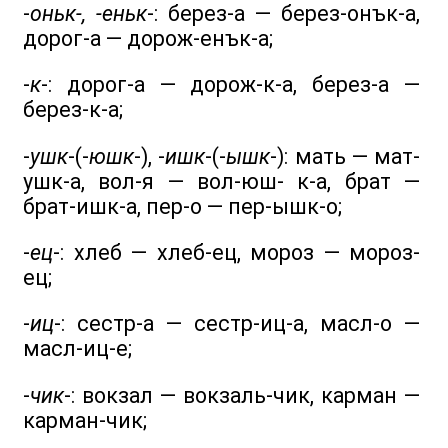
-
оньк-, -еньк
-: берез-а — берез-онък-а,
дорог-а — дорож-енък-а;
-
к
-: дорог-а — дорож-к-а, берез-а —
берез-к-а;
-
ушк
-(-
юшк
-), -
ишк
-(-
ышк
-): мать — мат-
ушк-а, вол-я — вол-юш- к-а, брат —
брат-ишк-а, пер-о — пер-ышк-о;
-
ец
-: хлеб — хлеб-ец, мороз — мороз-
ец;
-
иц
-: сестр-а — сестр-иц-а, масл-о —
масл-иц-е;
-
чик
-: вокзал — вокзаль-чик, карман —
карман-чик;