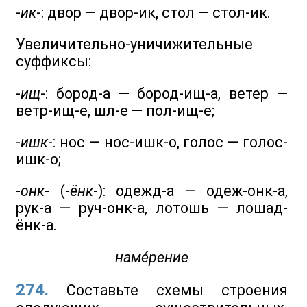
-
ик
-: двор — двор-ик, стол — стол-ик.
Увеличительно-уничижительные
суффиксы:
-
ищ
-: бород-а — бород-ищ-а, ветер —
ветр-ищ-е, шл-е — пол-ищ-е;
-
ишк
-: нос — нос-ишк-о, голос — голос-
ишк-о;
-
oнк
- (-
ёнк
-): одежд-а — одеж-онк-а,
рук-а — руч-онк-а, лотошь — лошад-
ёнк-а.
намéрение
274.
Составьте схемы строения