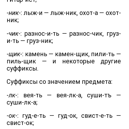
-
ник
-: лыж-и — лыж-ник, охот-а — охот-
ник;
-
чик
-: разнос-и-ть — разнос-чик, груз-
и-ть — груз-ник;
-
щик
-: камень — камен-щик, пили-ть —
пиль-щик — и некоторые другие
суффиксы.
Суффиксы со значением предмета:
-
лк
-: вея-ть — вея-лк-а, суши-тъ —
суши-лк-а;
-
ок
-: гуд-е-ть — гуд-ок, свист-е-ть —
свист-ок;