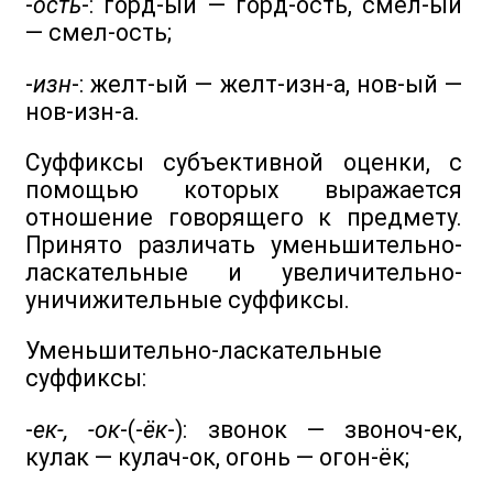
-
ость
-: горд-ый — горд-ость, смел-ый
— смел-ость;
-
изн
-: желт-ый — желт-изн-а, нов-ый —
нов-изн-а.
Суффиксы субъективной оценки, с
помощью которых выражается
отношение говорящего к предмету.
Принято различать уменьшительно-
ласкательные и увеличительно-
уничижительные суффиксы.
Уменьшительно-ласкательные
суффиксы:
-
ек-, -ок
-(-
ёк
-): звонок — звоноч-ек,
кулак — кулач-ок, огонь — огон-ёк;