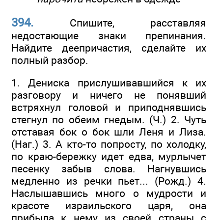
394.
Спишите, расставляя
недостающие знаки препинания.
Найдите деепричастия, сделайте их
полный разбор.
1. Дениска прислушивавшийся к их
разговору и ничего не понявший
встряхнул головой и приподнявшись
стегнул по обеим гнедым. (Ч.) 2. Чуть
отставая бок о бок шли Леня и Лиза.
(Наг.) 3. А кто-то попросту, по холодку,
по краю-бережку идет едва, мурлычет
песенку забыв слова. Нагнувшись
медленно из речки пьет... (Рожд.) 4.
Наслышавшись много о мудрости и
красоте израильского царя, она
прибыла к нему из своей страны с