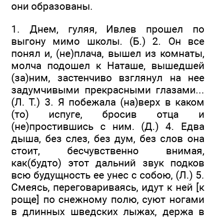
они образованы.
1. Днем, гуляя, Ивлев прошел по
выгону мимо школы. (Б.) 2. Он все
понял и, (не)плача, вышел из комнаты,
молча подошел к Наташе, вышедшей
(за)ним, застенчиво взглянул на нее
задумчивыми прекрасными глазами...
(Л. Т.) 3. Я побежала (на)верх в каком
(то) испуге, бросив отца и
(не)простившись с ним. (Д.) 4. Едва
дыша, без слез, без дум, без слов она
стоит, бесчувственно внимая,
как(будто) этот дальний звук подков
всю будущность ее унес с собою, (Л.) 5.
Смеясь, переговариваясь, идут к ней [к
роще] по снежному полю, суют ногами
в длинных шведских лыжах, держа в