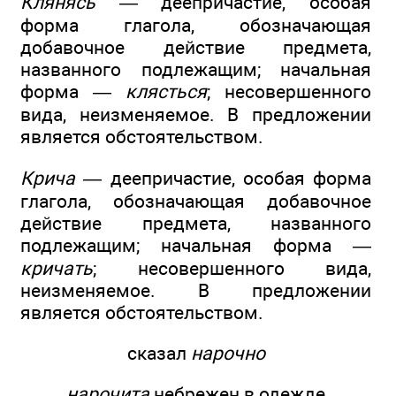
Клянясь
— деепричастие, особая
форма глагола, обозначающая
добавочное действие предмета,
названного подлежащим; начальная
форма —
клясться
; несовершенного
вида, неизменяемое. В предложении
является обстоятельством.
Крича
— деепричастие, особая форма
глагола, обозначающая добавочное
действие предмета, названного
подлежащим; начальная форма —
кричать
; несовершенного вида,
неизменяемое. В предложении
является обстоятельством.
сказал
нарочно
нарочита
небрежен в одежде