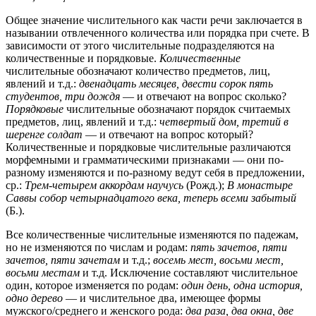
Общее значение числительного как части речи заключается в
назывании отвлеченного количества или порядка при счете. В
зависимости от этого числительные подразделяются на
количественные и порядковые.
Количественные
числительные обозначают количество предметов, лиц,
явлений и т.д.:
двенадцать месяцев, двести сорок пять
студентов, три дождя
— и отвечают на вопрос сколько?
Порядковые
числительные обозначают порядок считаемых
предметов, лиц, явлений и т.д.:
четвертый дом, третий в
шеренге солдат
— и отвечают на вопрос который?
Количественные и порядковые числительные различаются
морфемными и грамматическими признаками — они по-
разному изменяются и по-разному ведут себя в предложении,
ср.:
Трем-четырем аккордам научусь
(Рожд.);
В монастыре
Саввы собор четырнадцатого века, теперь всеми забытый
(Б.).
Все количественные числительные изменяются по падежам,
но не изменяются по числам и родам:
пять зачетов, пяти
зачетов, пяти зачетам
и т.д.;
восемь мест, восьми мест,
восьми местам
и т.д. Исключение составляют числительное
один, которое изменяется по родам:
один день, одна история,
одно дерево
— и числительное два, имеющее формы
мужского/среднего и женского рода:
два раза, два окна, две