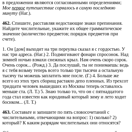
в предложении являются согласованными определениями;
Мое
первое
путешествие сорвалось в самую последнюю
минуту
(Наг.).
462.
Спишите, расставляя недостающие знаки препинания.
Найдите числительные, укажите их общее грамматическое
значение (количество предметов; порядок предметов при
счете).
1. Он [дом] выходит на три переулка сказал я с гордостью. У
нас три адреса. (Наг.) 2. Подмигивают фонари спросонок. Над
зимней ночью взмахи снежных крыл. Нам очень скоро сорок.
Очень сорок... (Рожд.) 3. Да послушай, ты не понимаешь: ведь
я с тебя возьму теперь всего только три тысячи а остальную
тысячу ты можешь заплатить мне после. (Г.) 4. Больше же
всего из этих трех сборищ растаяло депо пленных. Из трехсот
тридцати человек вышедших из Москвы теперь оставалось
меньше ста. (Л. Т.) 5. Знаю только то, что он с пятнадцатого
года стал известен как юродивый который зиму и лето ходит
босиком... (Л. Т.)
463.
Составьте и запишите по пять словосочетаний с
числительными, отвечающими на вопрос: 1) сколько? 2)
который? К каким разрядам числительных они относятся?