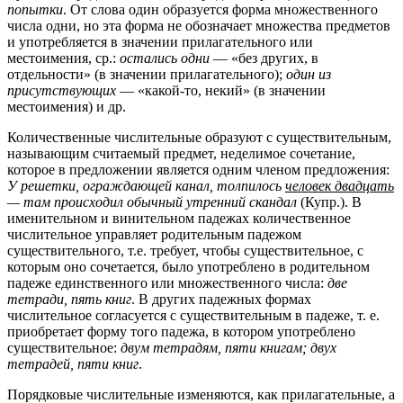
попытки
. От слова один образуется форма множественного
числа одни, но эта форма не обозначает множества предметов
и употребляется в значении прилагательного или
местоимения, ср.:
остались одни
— «без других, в
отдельности» (в значении прилагательного);
один из
присутствующих
— «какой-то, некий» (в значении
местоимения) и др.
Количественные числительные образуют с существительным,
называющим считаемый предмет, неделимое сочетание,
которое в предложении является одним членом предложения:
У решетки, ограждающей канал, толпилось
человек двадцать
— там происходил обычный утренний скандал
(Купр.). В
именительном и винительном падежах количественное
числительное управляет родительным падежом
существительного, т.е. требует, чтобы существительное, с
которым оно сочетается, было употреблено в родительном
падеже единственного или множественного числа:
две
тетради, пять книг
. В других падежных формах
числительное согласуется с существительным в падеже, т. е.
приобретает форму того падежа, в котором употреблено
существительное:
двум тетрадям, пяти книгам; двух
тетрадей, пяти книг
.
Порядковые числительные изменяются, как прилагательные, а