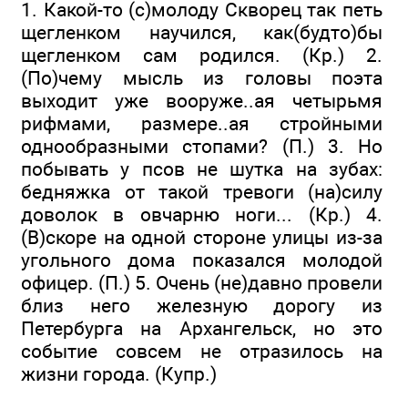
1. Какой-то (с)молоду Скворец так петь
щегленком научился, как(будто)бы
щегленком сам родился. (Кр.) 2.
(По)чему мысль из головы поэта
выходит уже вооруже..ая четырьмя
рифмами, размере..ая стройными
однообразными стопами? (П.) 3. Но
побывать у псов не шутка на зубах:
бедняжка от такой тревоги (на)силу
доволок в овчарню ноги... (Кр.) 4.
(В)скоре на одной стороне улицы из-за
угольного дома показался молодой
офицер. (П.) 5. Очень (не)давно провели
близ него железную дорогу из
Петербурга на Архангельск, но это
событие совсем не отразилось на
жизни города. (Купр.)