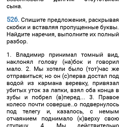
сына.
526.
Спишите предложения, раскрывая
скобки и вставляя пропущенные буквы.
Найдите наречия, выполните их полный
разбор.
1. Владимир принимал томный вид,
наклонял голову (на)бок и говорил
мало. 2. Мы хотели было (тот)час же
отправиться; но он (с)перва достал под
водой из кармана веревку, привязал
убитых уток за лапки, взял оба конца в
зубы и побрел (в)перед... 3. Правое
колесо почти соверше..о подвернулось
под телегу и, казалось, с немым
отчаянием поднимало (к)верху свою
ступицу. 4. Мы действительно