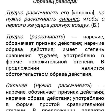
Образец разбора:
Трудно
раскачивать его
[колокол],
но
нужно раскачивать
сильнее
, чтобы с
первого же удара дрогнул воздух
. (Б.)
Трудно
(
раскачивать
) — наречие,
обозначает признак действия; наречие
образа действия; имеет степень
сравнения
труднее
, употреблено в
форме положительной степени. В
предложении является
обстоятельством образа действия.
Сильнее
(
нужно раскачивать
) —
наречие, обозначает признак действия;
наречие образа действия; употреблено
в форме простой сравнительной
степени. В предложении является