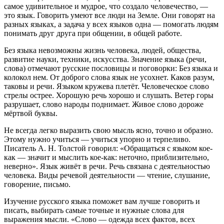
самое удивительное и мудрое, что создало человечество, —
это язык. Говорить умеют все люди на Земле. Они говорят на
разных языках, а задача у всех языков одна — помогать людям
понимать друг друга при общении, в общей работе.
Без языка невозможны жизнь человека, людей, общества,
развитие науки, техники, искусства. Значение языка (речи,
слова) отмечают русские пословицы и поговорки: Без языка и
колокол нем. От доброго слова язык не усохнет. Каков разум,
таковы и речи. Языком кружева плетёт. Человеческое слово
стрелы острее. Хорошую речь хорошо и слушать. Ветер горы
разрушает, слово народы поднимает. Живое слово дороже
мёртвой буквы.
Не всегда легко выразить свою мысль ясно, точно и образно.
Этому нужно учиться — учиться упорно и терпеливо.
Писатель А. Н. Толстой говорил: «Обращаться с языком кое-
как — значит и мыслить кое-как: неточно, приблизительно,
неверно». Язык живёт в речи. Речь связана с деятельностью
человека. Виды речевой деятельности — чтение, слушание,
говорение, письмо.
Изучение русского языка поможет вам лучше говорить и
писать, выбирать самые точные и нужные слова для
выражения мысли. «Слово — одежда всех фактов, всех