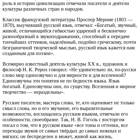
роль в истории цивилизации отмечали писатели и деятели
культуры различных стран и народов.
Классик французской литературы Проспер Мериме (1803 —
1870), выучивший русский язык, отмечал: «Богатый, звучный,
живой, отличающийся гибкостью ударений и бесконечно
разнообразный в звукоподражаниях, способный к передаче
тончайших оттенков, наделённый, подобно греческому, почти
безграничной творческой мыслью, русский язык кажется нам
созданным для поэзии».
Всемирно известный деятель культуры XX в., художник и
философ Н. К. Рерих говорил: «Не удивительно ли, по-русски
слово мир единозвучно и для мирности и для вселенной?
Единозвучны эти понятия не по бедности языка. Язык
богатый. Единозвучны они, по существу. Вселенная и мирное
творчество — нераздельны».
Русские писатели, мастера слова, те, кто оценивает не только
смысл слова, но и его звучание, его выразительные
возможности, восхищались русским языком, отмечали его
особенности, своеобразие. Так, Н. В. Гоголь с восторгом
писал о том, что в русском языке «все тоны и оттенки, все
переходы звуков от самых твёрдых до самых нежных и
мягких; он беспределен и может, живой как жизнь,