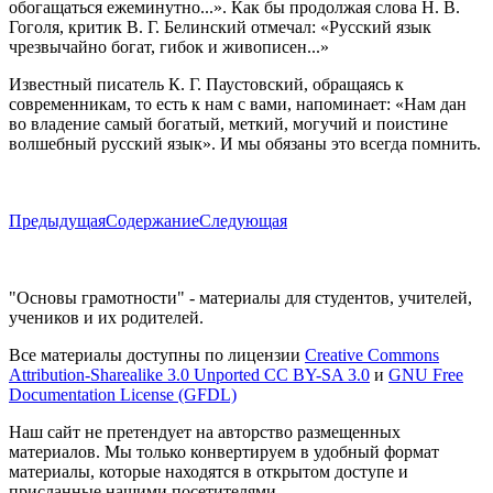
обогащаться ежеминутно...». Как бы продолжая слова Н. В.
Гоголя, критик В. Г. Белинский отмечал: «Русский язык
чрезвычайно богат, гибок и живописен...»
Известный писатель К. Г. Паустовский, обращаясь к
современникам, то есть к нам с вами, напоминает: «Нам дан
во владение самый богатый, меткий, могучий и поистине
волшебный русский язык». И мы обязаны это всегда помнить.
Предыдущая
Содержание
Следующая
"Основы грамотности" - материалы для студентов, учителей,
учеников и их родителей.
Все материалы доступны по лицензии
Creative Commons
Attribution-Sharealike 3.0 Unported CC BY-SA 3.0
и
GNU Free
Documentation License (GFDL)
Наш сайт не претендует на авторство размещенных
материалов. Мы только конвертируем в удобный формат
материалы, которые находятся в открытом доступе и
присланные нашими посетителями.