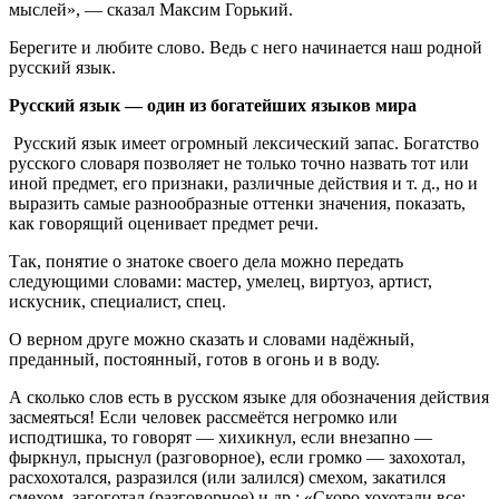
мыслей», — сказал Максим Горький.
Берегите и любите слово. Ведь с него начинается наш родной
русский язык.
Русский язык — один из богатейших языков мира
Русский язык имеет огромный лексический запас. Богатство
русского словаря позволяет не только точно назвать тот или
иной предмет, его признаки, различные действия и т. д., но и
выразить самые разнообразные оттенки значения, показать,
как говорящий оценивает предмет речи.
Так, понятие о знатоке своего дела можно передать
следующими словами: мастер, умелец, виртуоз, артист,
искусник, специалист, спец.
О верном друге можно сказать и словами надёжный,
преданный, постоянный, готов в огонь и в воду.
А сколько слов есть в русском языке для обозначения действия
засмеяться! Если человек рассмеётся негромко или
исподтишка, то говорят — хихикнул, если внезапно —
фыркнул, прыснул (разговорное), если громко — захохотал,
расхохотался, разразился (или залился) смехом, закатился
смехом, загоготал (разговорное) и др.: «Скоро хохотали все: