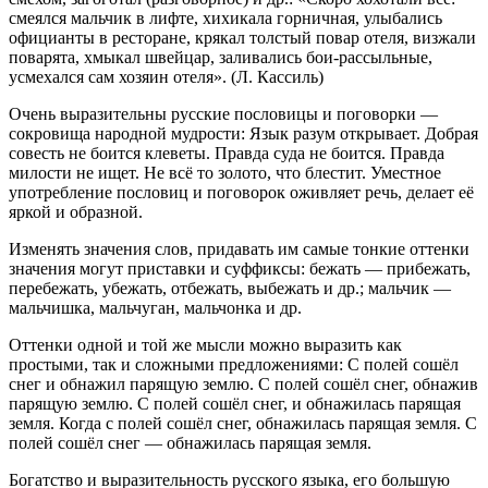
смеялся мальчик в лифте, хихикала горничная, улыбались
официанты в ресторане, крякал толстый повар отеля, визжали
поварята, хмыкал швейцар, заливались бои-рассыльные,
усмехался сам хозяин отеля». (Л. Кассиль)
Очень выразительны русские пословицы и поговорки —
сокровища народной мудрости: Язык разум открывает. Добрая
совесть не боится клеветы. Правда суда не боится. Правда
милости не ищет. Не всё то золото, что блестит. Уместное
употребление пословиц и поговорок оживляет речь, делает её
яркой и образной.
Изменять значения слов, придавать им самые тонкие оттенки
значения могут приставки и суффиксы: бежать — прибежать,
перебежать, убежать, отбежать, выбежать и др.; мальчик —
мальчишка, мальчуган, мальчонка и др.
Оттенки одной и той же мысли можно выразить как
простыми, так и сложными предложениями: С полей сошёл
снег и обнажил парящую землю. С полей сошёл снег, обнажив
парящую землю. С полей сошёл снег, и обнажилась парящая
земля. Когда с полей сошёл снег, обнажилась парящая земля. С
полей сошёл снег — обнажилась парящая земля.
Богатство и выразительность русского языка, его большую