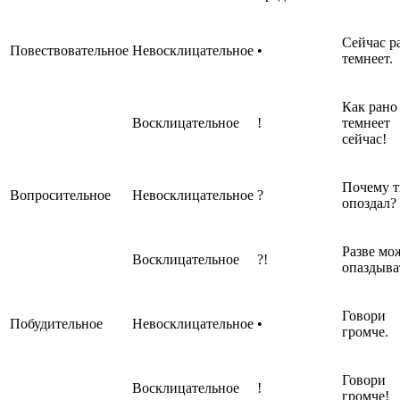
Сейчас р
Повествовательное
Невосклицательное
•
темнеет.
Как рано
Восклицательное
!
темнеет
сейчас!
Почему 
Вопросительное
Невосклицательное
?
опоздал?
Разве мо
Восклицательное
?!
опаздыва
Говори
Побудительное
Невосклицательное
•
громче.
Говори
Восклицательное
!
громче!