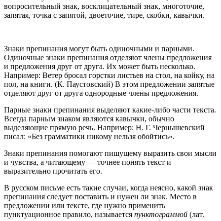
вопросительный знак, восклицательный знак, многоточие,
запятая, точка с запятой, двоеточие, тире, скобки, кавычки.
Знаки препинания могут быть одиночными и парными.
Одиночные знаки препинания отделяют члены предложения
и предложения друг от друга. Их может быть несколько.
Например: Ветер бросал горстки листьев на стол, на койку, на
пол, на книги. (К. Паустовский) В этом предложении запятые
отделяют друг от друга однородные члены предложения.
Парные знаки препинания выделяют какие-либо части текста.
Всегда парным знаком являются кавычки, обычно
выделяющие прямую речь. Например: Н. Г. Чернышевский
писал: «Без грамматики никому нельзя обойтись».
Знаки препинания помогают пишущему выразить свои мысли
и чувства, а читающему — точнее понять текст и
выразительно прочитать его.
В русском письме есть такие случаи, когда неясно, какой знак
препинания следует поставить и нужен ли знак. Место в
предложении или тексте, где нужно применить
пунктуационное правило, называется
пунктограммой
(лат.