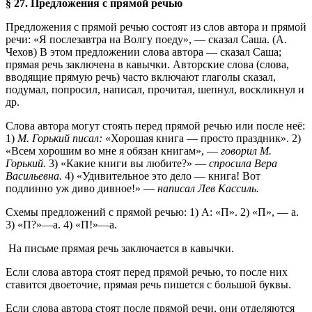
§ 27. Предложения с прямой речью
Предложения с прямой речью состоят из слов автора и прямой
речи: «Я послезавтра на Волгу поеду», — сказал Саша. (А.
Чехов) В этом предложении слова автора — сказал Саша;
прямая речь заключена в кавычки. Авторские слова (слова,
вводящие прямую речь) часто включают глаголы сказал,
подумал, попросил, написал, прочитал, шепнул, воскликнул и
др.
Слова автора могут стоять перед прямой речью или после неё:
1)
М. Горький
писал:
«Хорошая книга — просто праздник». 2)
«Всем хорошим во мне я обязан книгам», —
говорил М.
Горький.
3) «Какие книги вы любите?» —
спросила Вера
Васильевна.
4) «Удивительное это дело — книга! Вот
подлинно уж диво дивное!» —
написал Лев
Кассиль.
Схемы предложений с прямой речью: 1) А: «П». 2) «П», — а.
3) «П?»—а. 4) «П!»—а.
На письме прямая речь заключается в кавычки.
Если слова автора стоят перед прямой речью, то после них
ставится двоеточие, прямая речь пишется с большой буквы.
Если слова автора стоят после прямой речи, они отделяются