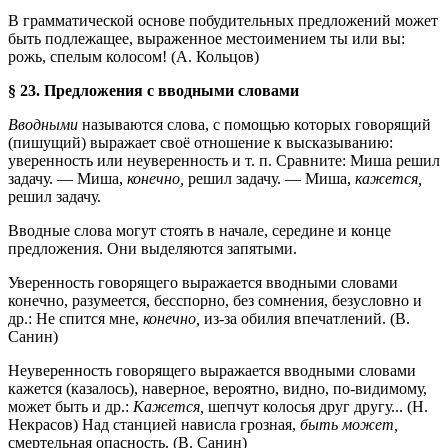
В грамматической основе побудительных предложений может
быть подлежащее, выраженное местоимением ты или вы:
рожь, спелым колосом! (А. Кольцов)
§ 23. Предложения с вводными словами
Вводными
называются слова, с помощью которых говорящий
(пишущий) выражает своё отношение к высказыванию:
уверенность или неуверенность и т. п. Сравните: Миша решил
задачу. — Миша,
конечно,
решил задачу. — Миша,
кажется,
решил задачу.
Вводные слова могут стоять в начале, середине и конце
предложения. Они выделяются запятыми.
Уверенность говорящего выражается вводными словами
конечно, разумеется, бесспорно, без сомнения, безусловно и
др.: Не спится мне,
конечно,
из-за обилия впечатлений. (В.
Санин)
Неуверенность говорящего выражается вводными словами
кажется (казалось), наверное, вероятно, видно, по-видимому,
может быть и др.:
Кажется,
шепчут колосья друг другу... (Н.
Некрасов) Над станцией нависла грозная,
быть может,
смертельная опасность. (В. Санин)