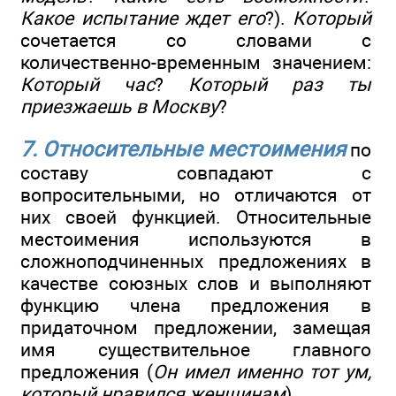
Какое испытание ждет его
?).
Который
сочетается со словами с
количественно-временным значением:
Который час
?
Который раз ты
приезжаешь в Москву
?
7. Относительные местоимения
по
составу совпадают с
вопросительными, но отличаются от
них своей функцией. Относительные
местоимения используются в
сложноподчиненных предложениях в
качестве союзных слов и выполняют
функцию члена предложения в
придаточном предложении, замещая
имя существительное главного
предложения (
Он имел именно тот ум,
который нравился женщинам
).