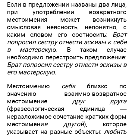
Если в предложении названы два лица,
при употреблении возвратного
местоимения может возникнуть
смысловая неясность, непонятно, с
каким словом его соотносить:
Брат
попросил сестру отнести эскизы к себе
в мастерск
ую. В таком случае
необходимо перестроить предложение:
Брат попросил сестру отнести эскизы в
его мастерскую.
Местоимению
себя
близко по
значению взаимно-возвратное
местоимение
друг друга
(фразеологическая единица —
неразложимое сочетание кратких форм
местоимени
я другой
), которое
указывает на разные объекты:
любить