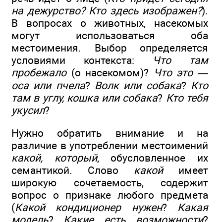
на дежурство? Кто здесь изображен?
).
В вопросах о животных, насекомых
могут использоваться оба
местоимения. Выбор определяется
условиями контекста:
Что там
пробежало
(о насекомом)?
Что это —
оса или пчела
?
Волк или собака
?
Кто
там в углу, кошка или собака
?
Кто тебя
укусил
?
Нужно обратить внимание и на
различие в употреблении местоимений
какой, который
, обусловленное их
семантикой. Слово
какой
имеет
широкую сочетаемость, содержит
вопрос о признаке любого предмета
(
Какой кондиционер нужен
?
Какая
модель
?
Какие есть возможности
?