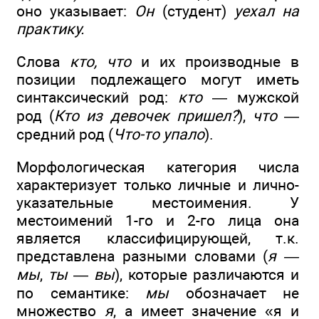
оно указывает:
Он
(студент)
уехал на
практику.
Слова
кто, что
и их производные в
позиции подлежащего могут иметь
синтаксический род:
кто
— мужской
род (
Кто из девочек пришел?
),
что
—
средний род (
Что-то упало
).
Морфологическая категория числа
характеризует только личные и лично-
указательные местоимения. У
местоимений 1-го и 2-го лица она
является классифицирующей, т.к.
представлена разными словами (
я —
мы
,
ты
—
вы
), которые различаются и
по семантике:
мы
обозначает не
множество
я
, а имеет значение «я и