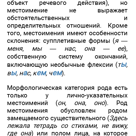
объект речевого действия), но
местоимение не выражает
обстоятельственных и
определительных отношений. Кроме
того, местоимения имеют особенности
склонения: супплетивные формы (
я —
меня
,
мы — нас
,
она — ее
),
собственную систему окончаний,
ы
включающую необычные флексии (
т
,
ы
а
ем
ем
в
, н
с, к
, ч
).
Морфологическая категория рода есть
только у лично-указательных
местоимений (
он
,
она
,
оно
). Род
местоимения обусловлен родом
замещаемого существительного (
Здесь
лежала тетрадь со стихами, не вижу,
где она
) или полом лица, на которое