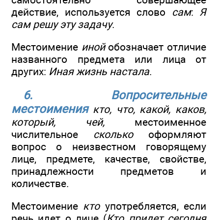
действие, используется слово
сам
:
Я
сам решу эту задачу
.
Местоимение
иной
обозначает отличие
названного предмета или лица от
других:
Иная жизнь настала
.
6. Вопросительные
местоимения
кто, что, какой, каков,
который, чей,
местоименное
числительное
сколько
оформляют
вопрос о неизвестном говорящему
лице, предмете, качестве, свойстве,
принадлежности предметов и
количестве.
Местоимение
кто
употребляется, если
речь идет о лице (
Кто придет сегодня