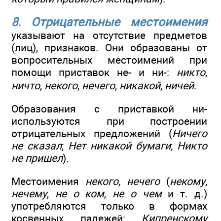
8. Отрицательные местоимения
указывают на отсутствие предметов
(лиц), признаков. Они образованы от
вопросительных местоимений при
помощи приставок не- и ни-:
никто
,
ничто
,
некого
,
нечего
,
никакой
,
ничей
.
Образования с приставкой ни-
используются при построении
отрицательных предложений (
Ничего
не сказал
;
Нет никакой бумаги
;
Никто
не пришел
).
Местоимения
некого, нечего
(
некому
,
нечему
,
не о ком
,
не о чем
и т. д.)
употребляются только в формах
косвенных падежей:
Кипренскому