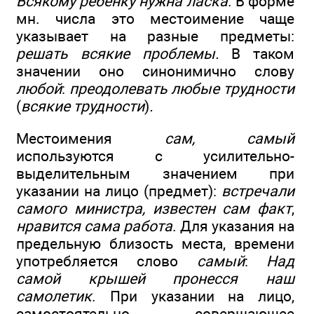
Всякому ребенку нужна ласка
. В форме
мн. числа это местоимение чаще
указывает на разные предметы:
решать всякие проблемы.
В таком
значении оно синонимично слову
любой
:
преодолевать любые трудности
(
всякие трудности
)
.
Местоимения
сам, самый
используются с усилительно-
выделительным значением при
указании на лицо (предмет):
встречали
самого министра, известен сам факт
,
нравится сама работа
. Для указания на
предельную близость ме­ста, времени
употребляется слово
самый
:
Над
самой крышей пронесся наш
самолетик
. При указании на лицо,
самостоятельно совершающее