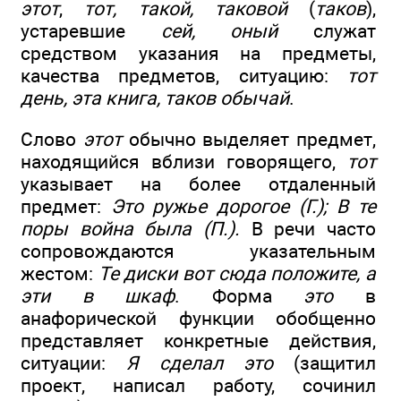
этот
,
тот, такой, таковой
(
таков
),
устаревшие
сей, оный
служат
средством
указания на предметы,
качества предметов, ситуацию:
тот
день, эта книга, таков обычай
.
Слово
этот
обычно выделяет предмет,
находящийся вблизи говорящего,
тот
указывает на более отдаленный
предмет:
Это ружье дорогое (Г.); В те
поры война была (П.).
В речи часто
сопровождаются указательным
жестом:
Те диски вот сюда положите, а
эти в шкаф
. Форма
это
в
анафорической функции обобщенно
представляет конкретные действия,
ситуации:
Я сделал это
(защитил
проект, написал работу, сочинил