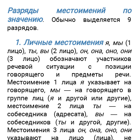
Разряды местоимений по
значению
. Обычно
выделяется 9
разрядов.
1. Личные
местоимения
я
,
мы
(1
лицо),
ты
,
вы
(2 лицо),
он
,
она
,
оно
,
они
(3 лицо) обозначают участников
речевой ситуации с позиции
говорящего и предметы речи.
Местоимение 1 лица
я
указывает на
говорящего,
мы
— на говорящего в
группе лиц (
я
и другой или другие),
местоимение 2 лица
ты
— на
собеседника (адресата),
вы
— на
собеседников (
ты
и другой, другие).
Местоимения 3 лица
он
,
она
,
оно
,
они
указывают на лицо (лица), не