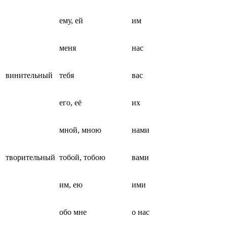
ему, ей
им
меня
нас
винительный
тебя
вас
его, её
их
мной, мною
нами
творительный
тобой, тобою
вами
им, ею
ими
обо мне
о нас