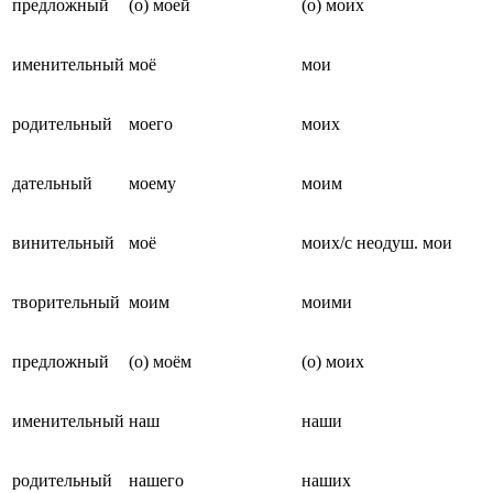
предложный
(о) моей
(о) моих
именительный
моё
мои
родительный
моего
моих
дательный
моему
моим
винительный
моё
моих/с неодуш. мои
творительный
моим
моими
предложный
(о) моём
(о) моих
именительный
наш
наши
родительный
нашего
наших