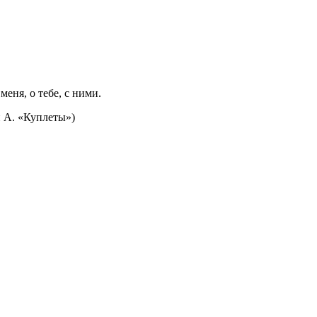
еня, о тебе, с ними.
н А. «Куплеты»)