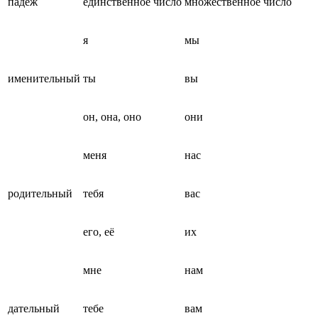
падеж
единственное число
множественное число
я
мы
именительный
ты
вы
он, она, оно
они
меня
нас
родительный
тебя
вас
его, её
их
мне
нам
дательный
тебе
вам