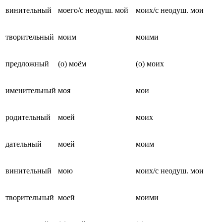
винительный
моего/с неодуш. мой
моих/с неодуш. мои
творительный
моим
моими
предложный
(о) моём
(о) моих
именительный
моя
мои
родительный
моей
моих
дательный
моей
моим
винительный
мою
моих/с неодуш. мои
творительный
моей
моими