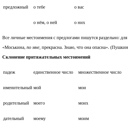
предложный
о тебе
о вас
о нём, о ней
о них
Все личные местоимения с предлогами пишутся раздельно: для м
«Моськина,
по мне,
прекрасна. Знаю, что она опасна». (Пушки
Склонение притяжательных местоимений
падеж
единственное число
множественное число
именительный
мой
мои
родительный
моего
моих
дательный
моему
моим