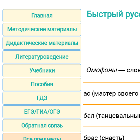
Быстрый русск
Главная
Методические материалы
Дидактические материалы
Литературоведение
Омофоны —
слов
Учебники
Пособия
ас (мастер своего
ГДЗ
ЕГЭ/ГИА/ОГЭ
бал (танцевальны
Обратная связь
брас (снасть)
Все предметы