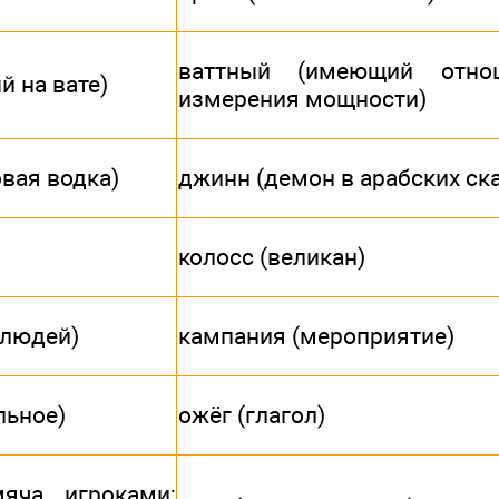
ваттный (имеющий отно
й на вате)
измерения мощности)
вая водка)
джинн (демон в арабских ска
колосс (великан)
 людей)
кампания (мероприятие)
льное)
ожёг (глагол)
мяча игроками;