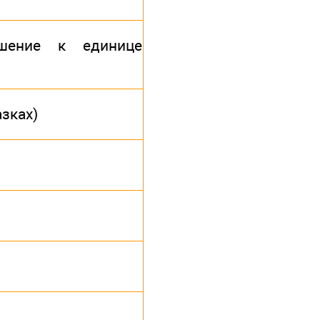
шение к единице
зках)