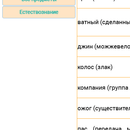
Естествознание
ватный (сделанны
джин (можжевело
колос (злак)
компания (группа
ожог (существите
пас (передача 