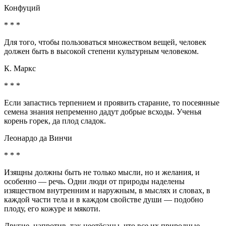
Конфуций
* * *
Для того, чтобы пользоваться множеством вещей, человек
должен быть в высокой степени культурным человеком.
К. Маркс
* * *
Если запастись терпением и проявить старание, то посеянные
семена знания непременно дадут добрые всходы. Ученья
корень горек, да плод сладок.
Леонардо да Винчи
* * *
Изящны должны быть не только мысли, но и желания, и
особенно — речь. Одни люди от природы наделены
изяществом внутренним и наружным, в мыслях и словах, в
каждой части тела и в каждом свойстве души — подобно
плоду, его кожуре и мякоти.
Другие, напротив, так неотёсаны, что все их природные