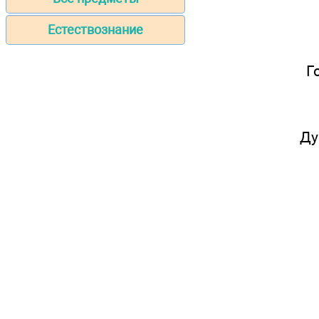
Естествознание
Г
Ду