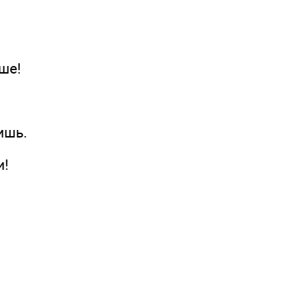
ше!
ишь.
и!