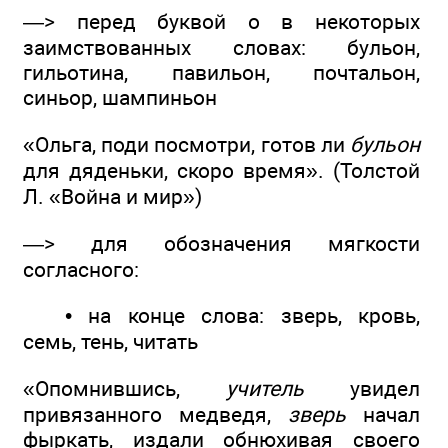
—> перед буквой о в некоторых
заимствованных словах: бульон,
гильотина, павильон, почтальон,
синьор, шампиньон
«Ольга, поди посмотри, готов ли
бульон
для дяденьки, скоро время». (Толстой
Л. «Война и мир»)
—> для обозначения мягкости
согласного:
• на конце слова: зверь, кровь,
семь, тень, читать
«Опомнившись,
учитель
увидел
привязанного медведя,
зверь
начал
фыркать, издали обнюхивая своего