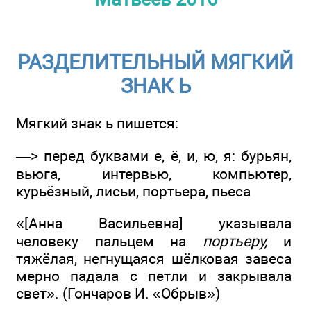
РАЗДЕЛИТЕЛЬНЫЙ МЯГКИЙ
ЗНАК Ь
Мягкий знак ь пишется:
—> перед буквами е, ё, и, ю, я: бурьян,
вьюга, интервью, компьютер,
курьёзный, лисьи, портьера, пьеса
«[Анна Васильевна] указывала
человеку пальцем на
портьеру,
и
тяжёлая, негнущаяся шёлковая завеса
мерно падала с петли и закрывала
свет». (Гончаров И. «Обрыв»)