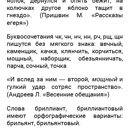
яблок, дёрнулся и опять бежит, на
колючках другое яблоко тащит в
гнездо». (Пришвин М. «Рассказы
егеря»)
Буквосочетания чк, чн, нч, нн, рч, рщ, щн
пишутся без мягкого знака: вечный,
каменщик, качка, клянчить, корчиться,
мощный, наборщик, обезьянничать,
парча, сочный, точка
«И вслед за ним — второй,
мощный
и
гулкий удар сотряс пространство».
(Андреев Л. «Весенние обещания»)
Слова бриллиант, бриллиантовый
имеют орфографические варианты:
брильянт, брильянтовый.