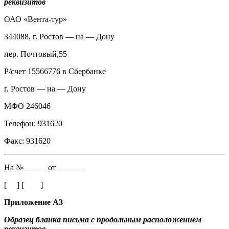
реквизитов
ОАО «Вента-тур»
344088, г. Ростов — на — Дону
пер. Почтовый,55
Р/счет 15566776 в Сбербанке
г. Ростов — на — Дону
МФО 246046
Телефон: 931620
Факс: 931620
На № _____ от ______
[ ] [ ]
Приложение А3
Образец бланка письма с продольным расположением
реквизитов