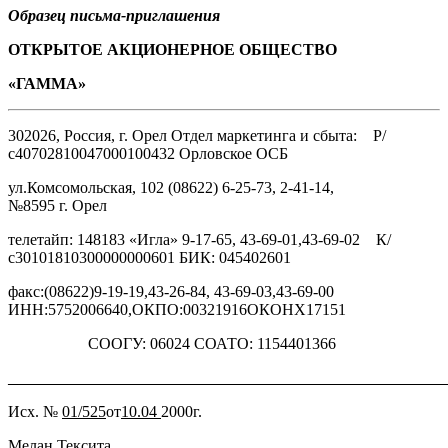
Образец письма-приглашения
ОТКРЫТОЕ
АКЦИОНЕРНОЕ
ОБЩЕСТВО
«ГАММА»
302026, Россия, г. Орел Отдел маркетинга и сбыта: Р/
с40702810047000100432 Орловское ОСБ
ул.Комсомольская, 102 (08622) 6-25-73, 2-41-14,
№8595 г. Орел
телетайп: 148183 «Игла» 9-17-65, 43-69-01,43-69-02 К/
с30101810300000000601 БИК: 045402601
факс:(08622)9-19-19,43-26-84, 43-69-03,43-69-00
ИНН:5752006640,ОКПО:00321916ОКОНХ17151
СООГУ: 06024 СОАТО: 1154401366
_______________________________________________________
Исх. №
01/525
от
10.04
2000г.
Мелан Тексита